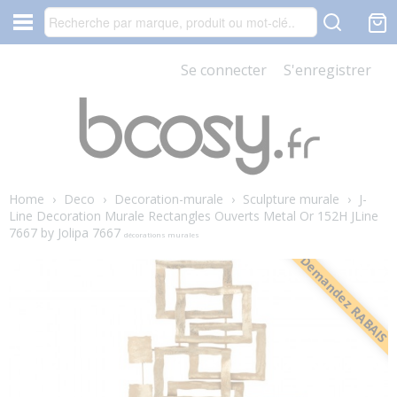
Se connecter
S'enregistrer
Home
›
Deco
›
Decoration-murale
›
Sculpture murale
›
J-
Line Decoration Murale Rectangles Ouverts Metal Or 152H JLine
7667 by Jolipa 7667
décorations murales
Demandez RABAIS