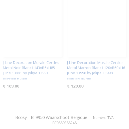
J-Line Decoration Murale Cercles
J-Line Decoration Murale Cercles
Metal Noir-Blanc L143xB6xH85
Metal Marron-Blanc L120xB60xH6
JLine 13991 by Jolipa 13991
JLine 13998 by Jolipa 13998
décorations murales
décorations murales
€ 169,00
€ 129,00
Bcosy - B-9950 Waarschoot Belgique --
Numéro TVA
BE0889388248