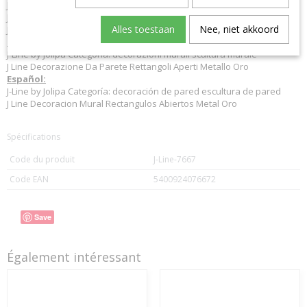
J-Line by Jolipa Kategorie: wanddeko wandskulptur
J Line Wanddekoration Rechtecke Geöffnet Metall Gold
Alles toestaan
Nee, niet akkoord
J-Line Wanddekorationen
Italiano:
J-Line by Jolipa Categoria: decorazioni murali scultura murale
J Line Decorazione Da Parete Rettangoli Aperti Metallo Oro
Español:
J-Line by Jolipa Categoría: decoración de pared escultura de pared
J Line Decoracion Mural Rectangulos Abiertos Metal Oro
Spécifications
Code du produit
J-Line-7667
Code EAN
5400924076672
Save
Également intéressant