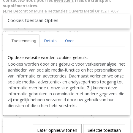
Contactez-nous pour les
éventuels
frais de transport
supplémentaires.
J-Line Decoration Murale Rectangles Ouverts Metal Or 152H 7667
Matériel
: Metal.
Cookies toestaan Opties
Dimensions:
L152xB6xH85 cm
Poids:
3,7 kg.
J-Line JLine by Jolipa Collection
Royal Gold
JLine J-Line Code à barres EAN
5400924076672 J-Line 7667 JL-7667
Toestemming
Details
Over
Jolipa 7667 JO7667
J-Line by Jolipa Catégorie: decoration murale sculpture murale
Op deze website worden cookies gebruikt
Français :
Cookies worden door ons gebruikt voor verkeersanalyse, het
J-Line by Jolipa Decoration Murale Rectangles Ouverts Metal Or
aanbieden van sociale media-functies en het personaliseren
J-Line décorations murales
van informatie en advertenties. Daarnaast verlenen we onze
Nous livrons aussi à l'étranger. N'hésitez pas à nous contacter
sociale media-, advertentie- en analysepartners toegang tot
||
We ship also abroad. Feel free to contact us
|| Wir liefern
informatie over hoe u onze site gebruikt. Zij kunnen deze
auch im Ausland. Bitte kontaktieren Sie uns. TEL: 0032 9 378 24
informatie gebruiken in combinatie met andere gegevens die
Contact Bcosy 1 CLICK HERE !
30 or
zij mogelijk hebben verzameld door uw gebruik van hun
diensten of die u hen hebt verstrekt.
English:
J-Line by Jolipa Category: wall decoration wall sculpture
J Line Wall Decoration Rectangles Open Metal Gold
J-Line wall decorations
Deutsch:
Later opnieuw tonen
Selectie toestaan