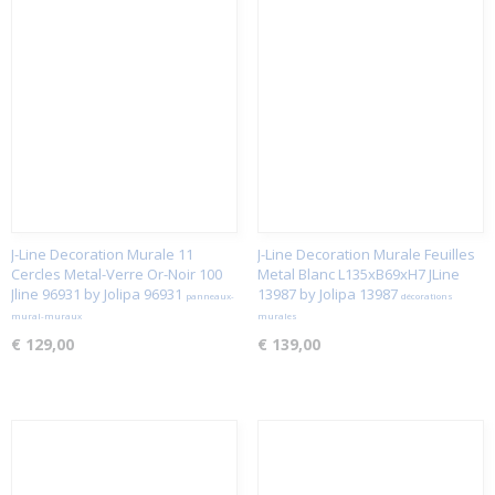
J-Line Decoration Murale 11
J-Line Decoration Murale Feuilles
Cercles Metal-Verre Or-Noir 100
Metal Blanc L135xB69xH7 JLine
Jline 96931 by Jolipa 96931
13987 by Jolipa 13987
panneaux-
décorations
mural-muraux
murales
€ 129,00
€ 139,00