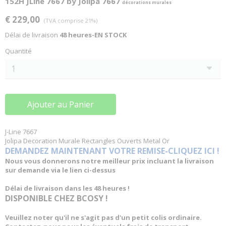
152H JLine 7667 by Jolipa 7667
décorations murales
€ 229,00
(TVA comprise 21%)
Délai de livraison
48 heures-EN STOCK
Quantité
Ajouter au Panier
J-Line 7667
Jolipa Decoration Murale Rectangles Ouverts Metal Or
DEMANDEZ MAINTENANT VOTRE REMISE-CLIQUEZ ICI !
Nous vous donnerons notre meilleur prix incluant la livraison
sur demande via le lien ci-dessus
Délai de livraison dans les 48 heures !
DISPONIBLE CHEZ BCOSY !
Veuillez noter qu'il ne s'agit pas d'un petit colis ordinaire.