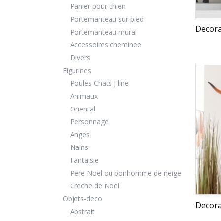
Panier pour chien
Portemanteau sur pied
Decora
Portemanteau mural
Accessoires cheminee
Divers
Figurines
Poules Chats J line
Animaux
Oriental
Personnage
Anges
Nains
Fantaisie
Pere Noel ou bonhomme de neige
Creche de Noel
Objets-deco
Decora
Abstrait