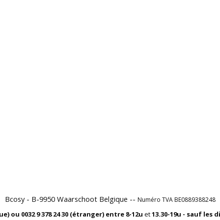
Bcosy - B-9950 Waarschoot Belgique --
Numéro TVA BE0889388248
que) ou
0032 9 378 24 30 (étranger) entre
8-12u
et
13.30-19u - sauf les