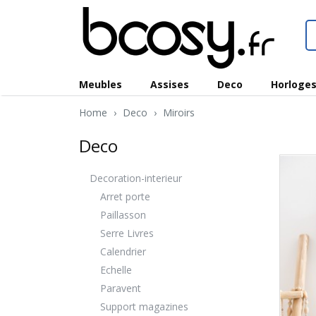
Meubles
Assises
Deco
Horloge
Home
›
Deco
›
Miroirs
Deco
Decoration-interieur
Arret porte
Paillasson
Serre Livres
Calendrier
Echelle
Paravent
Support magazines