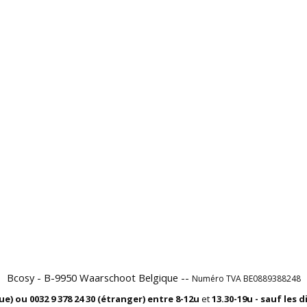
Bcosy - B-9950 Waarschoot Belgique --
Numéro TVA BE0889388248
que) ou
0032 9 378 24 30 (étranger) entre
8-12u
et
13.30-19u - sauf les