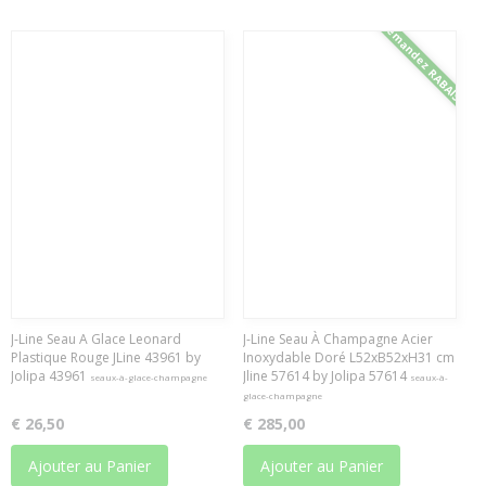
Demandez RABAIS
J-Line Seau A Glace Leonard
J-Line Seau À Champagne Acier
Plastique Rouge JLine 43961 by
Inoxydable Doré L52xB52xH31 cm
Jolipa 43961
Jline 57614 by Jolipa 57614
seaux-à-glace-champagne
seaux-à-
glace-champagne
€ 26,50
€ 285,00
Ajouter au Panier
Ajouter au Panier