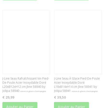
J-Line Seau Rafraîchissant Vin Pied-
J-Line Seau À Glace Pied-De-Poule
De-Poule Acier Inoxydable Doré
Acier Inoxydable Doré
L20xB12xH12 cm Jline 58940 by
L18xB14xH14 cm Jline 58941 by
Jolipa 58940
Jolipa 58941
seaux-à-glace-champagne
seaux-à-glace-champagne
€ 29,99
€ 39,50
Ajouter au Panier
Ajouter au Panier