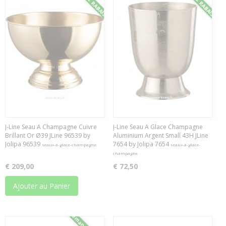
J-Line Seau A Champagne Cuivre
J-Line Seau A Glace Champagne
Brillant Or Ø39 JLine 96539 by
Aluminium Argent Small 43H JLine
Jolipa 96539
7654 by Jolipa 7654
seaux-à-glace-champagne
seaux-à-glace-
champagne
€ 209,00
€ 72,50
Ajouter au Panier