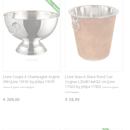
Demandez RABAIS
J-Line Coupe A Champagne Argent
J-Line Seau A Glace Rond Cuir
39H JLine 19191 by Jolipa 19191
Cognac L25xB14xH22 cm JLine
17922 by Jolipa 17922
seaux-à-glace-champagne
seaux-à-glace-
champagne
€ 209,00
€ 38,99