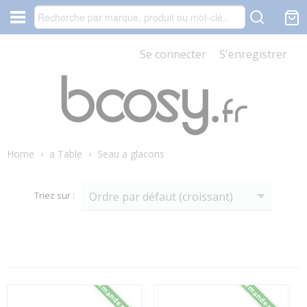
Se connecter
S'enregistrer
Home
›
a Table
›
Seau a glacons
Triez sur :
Demandez RABAIS
Demandez RABAIS