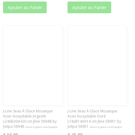
Ajouter au Panier
Ajouter au Panier
J-Line Seau À Glace Mosaïque
J-Line Seau À Glace Mosaïque
Acier Inoxydable Argenté
Acier Inoxydable Doré
L24xB20xH20 cm Jline 58948 by
L18xB14xH14 cm Jline 58951 by
Jolipa 58948
Jolipa 58951
seaux-à-glace-champagne
seaux-à-glace-champagne
€ 56,99
€ 45,99