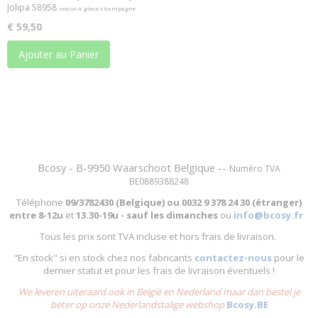
Jolipa 58958
seaux-à-glace-champagne
€ 59,50
Ajouter au Panier
Bcosy - B-9950 Waarschoot Belgique --
Numéro TVA
BE0889388248
Téléphone
09/3782430 (Belgique) ou
0032 9 378 24 30 (étranger)
entre
8-12u
et
13.30-19u - sauf les dimanches
ou
info@bcosy.fr
Tous les prix sont TVA incluse et hors frais de livraison.
"En stock" si en stock chez nos fabricants
contactez-nous
pour le
dernier statut et pour les frais de livraison éventuels !
We leveren uiteraard ook in België en Nederland maar dan bestel je
beter op onze Nederlandstalige webshop
Bcosy.BE