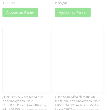
€ 33,99
€ 59,50
Ajouter au Panier
Ajouter au Panier
J-Line Seau À Glace Mosaïque
J-Line Seau Rafraîchissant Vin
Acier Inoxydable Noir
Mosaïque Acier Inoxydable Noir
L18xB14xH14 cm Jline 58956 by
L20xB13xH12 cm Jline 58957 by
Jolipa 58956
Jolipa 58957
seaux-à-glace-champagne
seaux-à-glace-champagne