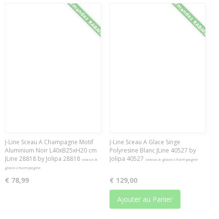
Demandez RABAIS
Demandez RABAIS
J-Line Sceau A Champagne Motif
J-Line Sceau A Glace Singe
Aluminium Noir L40xB25xH20 cm
Polyresine Blanc JLine 40527 by
JLine 28818 by Jolipa 28818
Jolipa 40527
seaux-à-
seaux-à-glace-champagne
glace-champagne
€ 78,99
€ 129,00
Ajouter au Panier