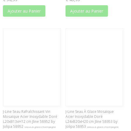
Ajouter au Panier
Ajouter au Panier
J-Line Seau Rafraîchissant Vin
J-Line Seau À Glace Mosaïque
Mosaïque Acier Inoxydable Doré
Acier Inoxydable Doré
L20xB13xH12 cm Jline 58952 by
L24xB20xH20 cm Jline 58953 by
Jolipa 58952
Jolipa 58953
seaux-à-glace-champagne
seaux-à-glace-champagne