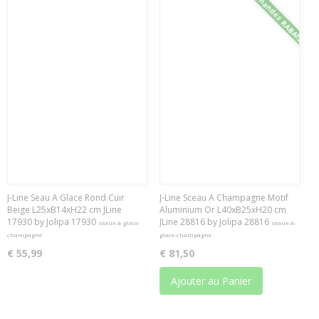
Demandez RABAIS
J-Line Seau A Glace Rond Cuir
J-Line Sceau A Champagne Motif
Beige L25xB14xH22 cm JLine
Aluminium Or L40xB25xH20 cm
17930 by Jolipa 17930
JLine 28816 by Jolipa 28816
seaux-à-glace-
seaux-à-
champagne
glace-champagne
€ 55,99
€ 81,50
Ajouter au Panier