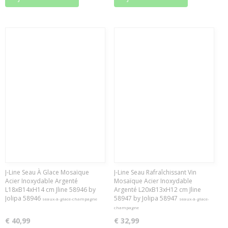
J-Line Seau À Glace Mosaïque
J-Line Seau Rafraîchissant Vin
Acier Inoxydable Argenté
Mosaïque Acier Inoxydable
L18xB14xH14 cm Jline 58946 by
Argenté L20xB13xH12 cm Jline
Jolipa 58946
58947 by Jolipa 58947
seaux-à-glace-champagne
seaux-à-glace-
champagne
€ 40,99
€ 32,99