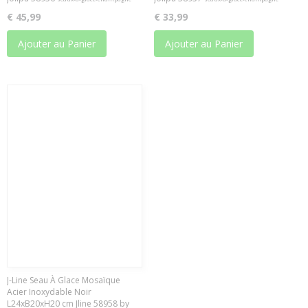
€ 45,99
€ 33,99
Ajouter au Panier
Ajouter au Panier
J-Line Seau À Glace Mosaïque
Acier Inoxydable Noir
L24xB20xH20 cm Jline 58958 by