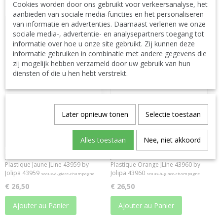
Cookies worden door ons gebruikt voor verkeersanalyse, het
aanbieden van sociale media-functies en het personaliseren
van informatie en advertenties. Daarnaast verlenen we onze
sociale media-, advertentie- en analysepartners toegang tot
informatie over hoe u onze site gebruikt. Zij kunnen deze
informatie gebruiken in combinatie met andere gegevens die
zij mogelijk hebben verzameld door uw gebruik van hun
diensten of die u hen hebt verstrekt.
Later opnieuw tonen
Selectie toestaan
Alles toestaan
Nee, niet akkoord
J-Line Seau A Glace Leonard
J-Line Seau A Glace Leonard
Plastique Jaune JLine 43959 by
Plastique Orange JLine 43960 by
Jolipa 43959
Jolipa 43960
seaux-à-glace-champagne
seaux-à-glace-champagne
€ 26,50
€ 26,50
Ajouter au Panier
Ajouter au Panier