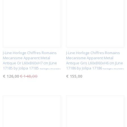
J-Line Horloge Chiffres Romains
J-Line Horloge Chiffres Romains
Mecanisme Apparent Metal
Mecanisme Apparent Metal
Antique Or L60xB60xH7 cm JLine
Antique Gris L60xB60xH6 cm JLine
17185 by Jolipa 17185
17186 by Jolipa 17186
horloges-murales
horloges-murales
€ 148,00
€ 126,00
€ 155,00