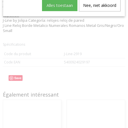
J Line Clock Metal Border Roman Numerals Metal Grey/Black/Gold
Alles toestaan
Nee, niet akkoord
Small
Español:
J-Line by Jolipa Categoría: relojes reloj de pared
J Line Reloj Borde Metalico Numerales Romanos Metal Gris/Negro/Oro
Small
Spécifications
Code du produit
J-Line-2919
Code EAN
5400924029197
Save
Également intéressant