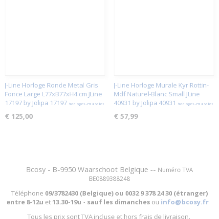
J-Line Horloge Ronde Metal Gris
J-Line Horloge Murale Kyr Rottin-
Fonce Large L77xB77xH4 cm JLine
Mdf Naturel-Blanc Small JLine
17197 by Jolipa 17197
40931 by Jolipa 40931
horloges-murales
horloges-murales
€ 125,00
€ 57,99
Bcosy - B-9950 Waarschoot Belgique --
Numéro TVA
BE0889388248
Téléphone
09/3782430 (Belgique) ou
0032 9 378 24 30 (étranger)
entre
8-12u
et
13.30-19u - sauf les dimanches
ou
info@bcosy.fr
Tous les prix sont TVA incluse et hors frais de livraison.