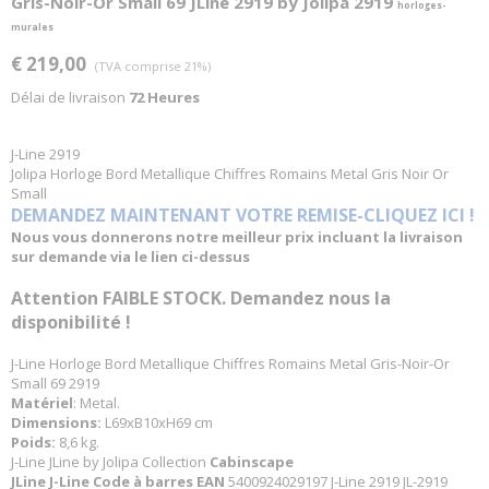
Gris-Noir-Or Small 69 JLine 2919 by Jolipa 2919
horloges-
murales
€ 219,00
(TVA comprise 21%)
Délai de livraison
72 Heures
J-Line 2919
Jolipa Horloge Bord Metallique Chiffres Romains Metal Gris Noir Or
Small
DEMANDEZ MAINTENANT VOTRE REMISE-CLIQUEZ ICI !
Nous vous donnerons notre meilleur prix incluant la livraison
sur demande via le lien ci-dessus
Attention FAIBLE STOCK. Demandez nous la
disponibilité !
J-Line Horloge Bord Metallique Chiffres Romains Metal Gris-Noir-Or
Small 69 2919
Matériel
: Metal.
Dimensions:
L69xB10xH69 cm
Poids:
8,6 kg.
J-Line JLine by Jolipa Collection
Cabinscape
JLine J-Line Code à barres EAN
5400924029197 J-Line 2919 JL-2919