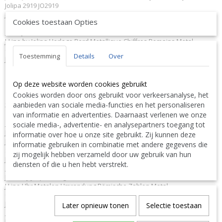
Jolipa 2919 JO2919
J-Line by Jolipa Catégorie: horloges horloge murale
Cookies toestaan Opties
Français :
J-Line by Jolipa Horloge Bord Metallique Chiffres Romains Metal
Gris/Noir/Or Small
Toestemming
Details
Over
J-Line horloges murales
Nous livrons aussi à l'étranger. N'hésitez pas à nous contacter
Op deze website worden cookies gebruikt
||
We ship also abroad. Feel free to contact us
|| Wir liefern
Cookies worden door ons gebruikt voor verkeersanalyse, het
auch im Ausland. Bitte kontaktieren Sie uns. TEL: 0032 9 378 24
Contact Bcosy 1 CLICK HERE !
aanbieden van sociale media-functies en het personaliseren
30 or
van informatie en advertenties. Daarnaast verlenen we onze
English:
sociale media-, advertentie- en analysepartners toegang tot
J-Line by Jolipa Category: clocks wall clock
informatie over hoe u onze site gebruikt. Zij kunnen deze
J Line Clock Metal Border Roman Numerals Metal Grey/Black/Gold
informatie gebruiken in combinatie met andere gegevens die
Small
zij mogelijk hebben verzameld door uw gebruik van hun
J-Line wall clocks
diensten of die u hen hebt verstrekt.
Deutsch:
J-Line by Jolipa Kategorie: uhren wanduhr
J Line Uhr Metalen Umrandung Römische Zahlen Metal
Grau/Schwarz/Gold Small
J-Line wanduhren
Later opnieuw tonen
Selectie toestaan
Italiano:
J-Line by Jolipa Categoria: orologi orologio da muro