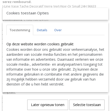
serez remboursé.
J-Line Vase Tache Decoratif Verre Vert-Noir-Or Small 24H 96633
Matériel
: Verre.
Cookies toestaan Opties
Couleur:
Vert - Doré.
Dimensions:
L16xB16xH24 cm
Poids:
2,4 kg.
J-Line JLine by Jolipa Collection
Rusty Jungle
Toestemming
Details
Over
JLine J-Line Code à barres EAN
5415203966339 J-Line 96633 JL-96633
Jolipa 96633 JO96633
J-Line by Jolipa Catégorie: vases vase grand
Op deze website worden cookies gebruikt
Cookies worden door ons gebruikt voor verkeersanalyse, het
Français :
aanbieden van sociale media-functies en het personaliseren
J-Line by Jolipa Vase Tache Decoratif Verre Vert/Noir/Or Small
van informatie en advertenties. Daarnaast verlenen we onze
J-Line vases
sociale media-, advertentie- en analysepartners toegang tot
Nous livrons aussi à l'étranger. N'hésitez pas à nous contacter
informatie over hoe u onze site gebruikt. Zij kunnen deze
||
We ship also abroad. Feel free to contact us
|| Wir liefern
informatie gebruiken in combinatie met andere gegevens die
auch im Ausland. Bitte kontaktieren Sie uns. TEL: 0032 9 378 24
zij mogelijk hebben verzameld door uw gebruik van hun
Contact Bcosy 1 CLICK HERE !
30 or
diensten of die u hen hebt verstrekt.
English:
J-Line by Jolipa Category: vases vase large
J Line Vase Speck Glass Green/Black/Gold Small
Later opnieuw tonen
Selectie toestaan
Deutsch:
J-Line by Jolipa Kategorie: vasen vase groß