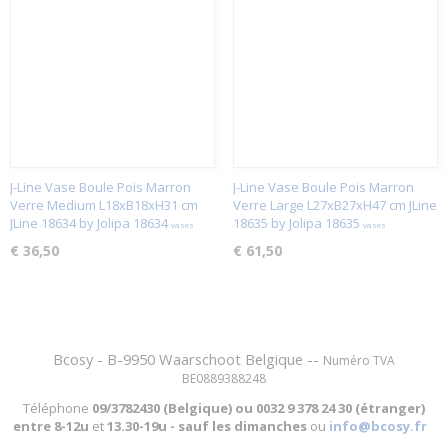
J-Line Vase Boule Pois Marron
J-Line Vase Boule Pois Marron
Verre Medium L18xB18xH31 cm
Verre Large L27xB27xH47 cm JLine
JLine 18634 by Jolipa 18634
18635 by Jolipa 18635
vases
vases
€ 36,50
€ 61,50
Bcosy - B-9950 Waarschoot Belgique --
Numéro TVA
BE0889388248
Téléphone
09/3782430 (Belgique) ou
0032 9 378 24 30 (étranger)
entre
8-12u
et
13.30-19u - sauf les dimanches
ou
info@bcosy.fr