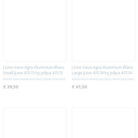
J-Line Vase Agra Aluminium Blanc
J-Line Vase Agra Aluminium Blanc
Small JLine 47573 by Jolipa 47573
Large JLine 47574 by Jolipa 47574
Grands vases-Grand vase-Vases hauts-Vase haut.
Grands vases-Grand vase-Vases hauts-Vase haut.
€ 39,50
€ 61,50