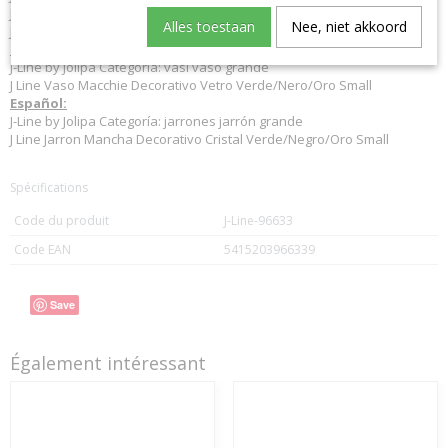
J Line Vase Punkt Glas Grün/Schwarz/Gold Small
Alles toestaan
Nee, niet akkoord
J-Line vases
Italiano:
J-Line by Jolipa Categoria: vasi vaso grande
J Line Vaso Macchie Decorativo Vetro Verde/Nero/Oro Small
Español:
J-Line by Jolipa Categoría: jarrones jarrón grande
J Line Jarron Mancha Decorativo Cristal Verde/Negro/Oro Small
Spécifications
Code du produit
J-Line-96633
Code EAN
5415203966339
Save
Également intéressant