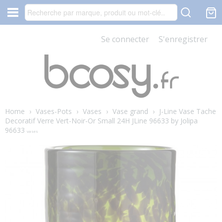
Se connecter
S'enregistrer
Home
›
Vases-Pots
›
Vases
›
Vase grand
›
J-Line Vase Tache
Decoratif Verre Vert-Noir-Or Small 24H JLine 96633 by Jolipa
96633
vases