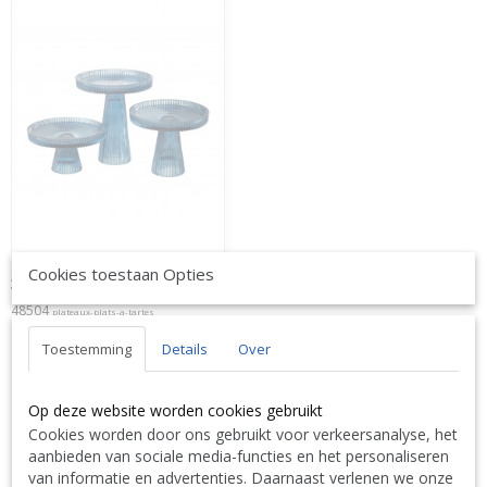
Cookies toestaan Opties
J-Line Set De 3 Plat A Gateaux Nelly
Verre Bleu JLine 48504 by Jolipa
48504
plateaux-plats-a-tartes
€ 44,99
Toestemming
Details
Over
Op deze website worden cookies gebruikt
Cookies worden door ons gebruikt voor verkeersanalyse, het
aanbieden van sociale media-functies en het personaliseren
van informatie en advertenties. Daarnaast verlenen we onze