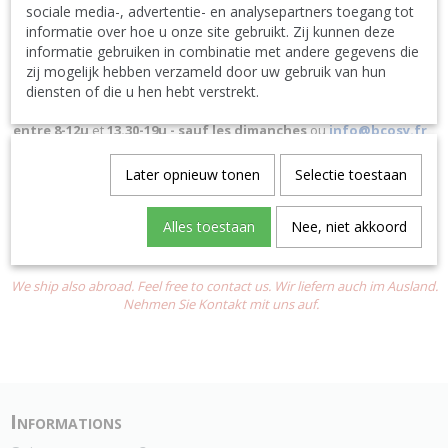
sociale media-, advertentie- en analysepartners toegang tot
informatie over hoe u onze site gebruikt. Zij kunnen deze
informatie gebruiken in combinatie met andere gegevens die
Bcosy - B-9950 Waarschoot Belgique --
Numéro TVA
zij mogelijk hebben verzameld door uw gebruik van hun
BE0889388248
diensten of die u hen hebt verstrekt.
Téléphone
09/3782430 (Belgique) ou
0032 9 378 24 30 (étranger)
entre
8-12u
et
13.30-19u - sauf les dimanches
ou
info@bcosy.fr
Tous les prix sont TVA incluse et hors frais de livraison.
Later opnieuw tonen
Selectie toestaan
"En stock" si en stock chez nos fabricants
contactez-nous
pour le
dernier statut et pour les frais de livraison éventuels !
Alles toestaan
Nee, niet akkoord
We leveren uiteraard ook in België en Nederland maar dan bestel je
beter op onze Nederlandstalige webshop
Bcosy.BE
We ship also abroad. Feel free to contact us. Wir liefern auch im Ausland.
Nehmen Sie Kontakt mit uns auf.
Informations