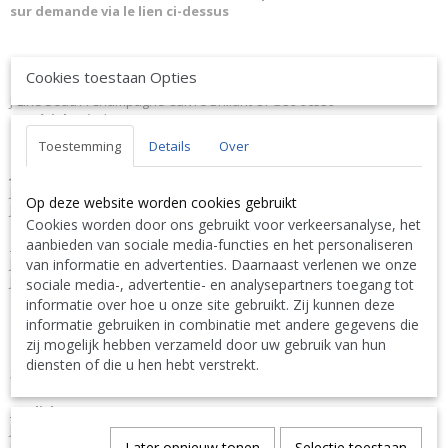
sur demande via le lien ci-dessus
Délai de livraison 72 heures sauf en rupture de stock, vous
Cookies toestaan Opties
serez remboursé.
J-Line Seau A Champagne Cuivre Brillant Or Ø39 96539
Matériel
: Métal.
Dimensions:
L39xB39xH25 cm
Toestemming
Details
Over
Poids:
2 kg.
JLine J-Line Code à barres EAN
5415203965394 J-Line 96539 JL-96539
Jolipa 96539 JO96539
Op deze website worden cookies gebruikt
J-Line by Jolipa Catégorie: services seau a glacons
Cookies worden door ons gebruikt voor verkeersanalyse, het
aanbieden van sociale media-functies en het personaliseren
Français :
J-Line by Jolipa Seau A Champagne Cuivre Brillant Or
van informatie en advertenties. Daarnaast verlenen we onze
J-Line seaux à glace champagne
sociale media-, advertentie- en analysepartners toegang tot
informatie over hoe u onze site gebruikt. Zij kunnen deze
Nous livrons aussi à l'étranger. N'hésitez pas à nous contacter
informatie gebruiken in combinatie met andere gegevens die
||
We ship also abroad. Feel free to contact us
|| Wir liefern
zij mogelijk hebben verzameld door uw gebruik van hun
auch im Ausland. Bitte kontaktieren Sie uns. TEL: 0032 9 378 24
diensten of die u hen hebt verstrekt.
Contact Bcosy 1 CLICK HERE !
30 or
English:
J-Line by Jolipa Category: tableware ice bucket
Later opnieuw tonen
Selectie toestaan
J Line Champagne Coupe Brass Shiny Gold