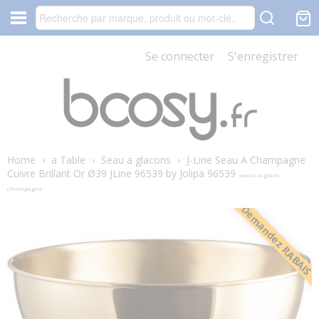
Se connecter
S'enregistrer
Home
›
a Table
›
Seau a glacons
›
J-Line Seau A Champagne
Cuivre Brillant Or Ø39 JLine 96539 by Jolipa 96539
seaux-à-glace-
champagne
Demandez RABAIS