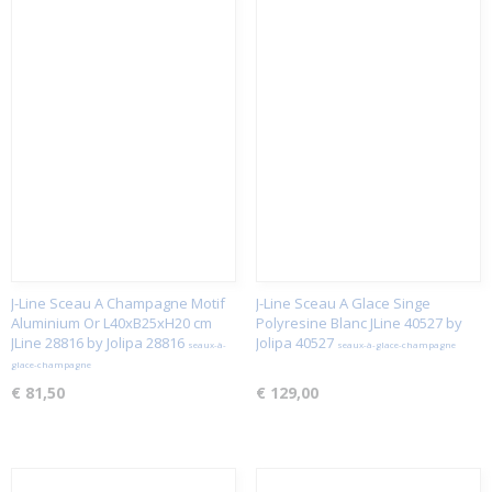
J-Line Sceau A Champagne Motif
J-Line Sceau A Glace Singe
Aluminium Or L40xB25xH20 cm
Polyresine Blanc JLine 40527 by
JLine 28816 by Jolipa 28816
Jolipa 40527
seaux-à-
seaux-à-glace-champagne
glace-champagne
€ 81,50
€ 129,00