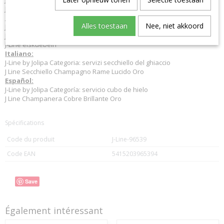
J-Line ice champagne wine buckets coolers
Deutsch:
Alles toestaan
Nee, niet akkoord
J-Line by Jolipa Kategorie: geschirr eiskübel
J Line Schale Champagne Kupfer Glänzend Gold
J-Line eiskuebeln
Italiano:
J-Line by Jolipa Categoria: servizi secchiello del ghiaccio
J Line Secchiello Champagno Rame Lucido Oro
Español:
J-Line by Jolipa Categoría: servicio cubo de hielo
J Line Champanera Cobre Brillante Oro
Spécifications
Code du produit
J-Line-96539
Code EAN
5415203965394
Save
Également intéressant