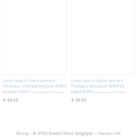
J-Line Seau A Glace Leonard
J-Line Seau A Glace Leonard
Plastique Transparent JLine 43957
Plastique Bleu JLine 43958 by
by Jolipa 43957
Jolipa 43958
seaux-à-glace-champagne
seaux-à-glace-champagne
€ 26,50
€ 26,50
Bcosy - B-9950 Waarschoot Belgique --
Numéro TVA