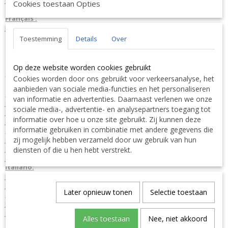
J-Line by Jolipa Catégorie: services series
Cookies toestaan Opties
Français :
J-Line by Jolipa Bol Louise Ceramique Gris Small
Toestemming
Details
Over
Nous livrons aussi à l'étranger. N'hésitez pas à nous contacter
||
We ship also abroad. Feel free to contact us
|| Wir liefern
auch im Ausland. Bitte kontaktieren Sie uns. TEL: 0032 9 378 24
Op deze website worden cookies gebruikt
Contact Bcosy 1 CLICK HERE !
30 or
Cookies worden door ons gebruikt voor verkeersanalyse, het
aanbieden van sociale media-functies en het personaliseren
English:
van informatie en advertenties. Daarnaast verlenen we onze
J-Line by Jolipa Category: tableware series
sociale media-, advertentie- en analysepartners toegang tot
J Line Bowl Louise Ceramic Grey Small
informatie over hoe u onze site gebruikt. Zij kunnen deze
J-Line bowls
informatie gebruiken in combinatie met andere gegevens die
Deutsch:
zij mogelijk hebben verzameld door uw gebruik van hun
J-Line by Jolipa Kategorie: geschirr serie
J Line Schüssel Louise Keramik Grau Small
diensten of die u hen hebt verstrekt.
J-Line schuesseln
Italiano:
J-Line by Jolipa Categoria: servizi series
J Line Ciotola Louise Ceramica Grigio Small
Later opnieuw tonen
Selectie toestaan
Español:
J-Line by Jolipa Categoría: servicio series
J Line Cuenco Louise Ceramica Gris Small
Alles toestaan
Nee, niet akkoord