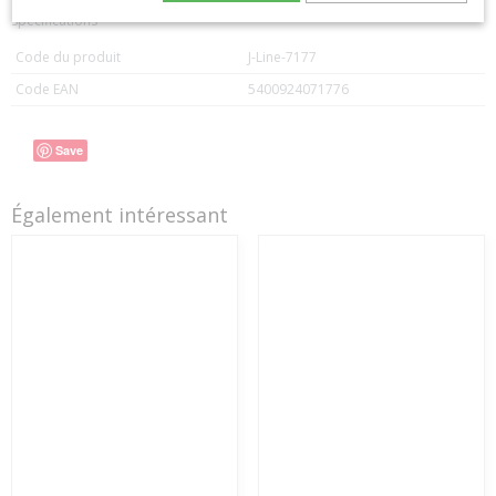
Spécifications
Code du produit
J-Line-7177
Code EAN
5400924071776
Save
Également intéressant