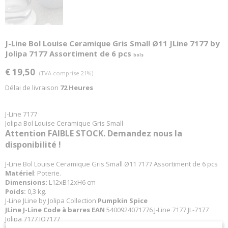
J-Line Bol Louise Ceramique Gris Small Ø11 JLine 7177 by
Jolipa 7177 Assortiment de 6 pcs
bols
€ 19,50
(TVA comprise 21%)
Délai de livraison
72 Heures
J-Line 7177
Jolipa Bol Louise Ceramique Gris Small
Attention FAIBLE STOCK. Demandez nous la
disponibilité !
J-Line Bol Louise Ceramique Gris Small Ø11 7177 Assortiment de 6 pcs
Matériel
: Poterie.
Dimensions:
L12xB12xH6 cm
Poids:
0,3 kg.
J-Line JLine by Jolipa Collection
Pumpkin Spice
JLine J-Line Code à barres EAN
5400924071776 J-Line 7177 JL-7177
Jolipa 7177 JO7177