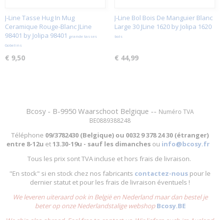
J-Line Tasse Hug In Mug
J-Line Bol Bois De Manguier Blanc
Ceramique Rouge-Blanc JLine
Large 30 JLine 1620 by Jolipa 1620
98401 by Jolipa 98401
grande tasses
bols
Gobelins
€ 9,50
€ 44,99
Bcosy - B-9950 Waarschoot Belgique --
Numéro TVA
BE0889388248
Téléphone
09/3782430 (Belgique) ou
0032 9 378 24 30 (étranger)
entre
8-12u
et
13.30-19u - sauf les dimanches
ou
info@bcosy.fr
Tous les prix sont TVA incluse et hors frais de livraison.
"En stock" si en stock chez nos fabricants
contactez-nous
pour le
dernier statut et pour les frais de livraison éventuels !
We leveren uiteraard ook in België en Nederland maar dan bestel je
beter op onze Nederlandstalige webshop
Bcosy.BE