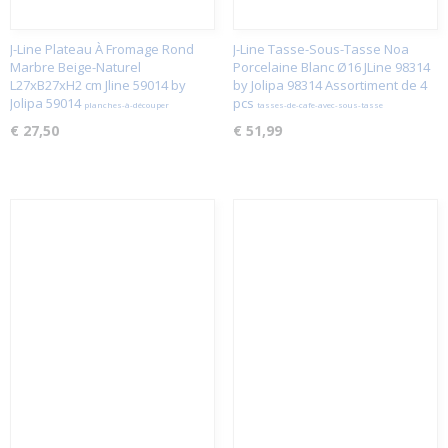
J-Line Plateau À Fromage Rond
J-Line Tasse-Sous-Tasse Noa
Marbre Beige-Naturel
Porcelaine Blanc Ø16 JLine 98314
L27xB27xH2 cm Jline 59014 by
by Jolipa 98314 Assortiment de 4
Jolipa 59014
pcs
planches-à-découper
tasses-de-cafe-avec-sous-tasse
€ 27,50
€ 51,99