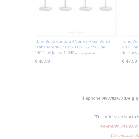
J-Line Boite Cadeau 4 Verres A Gin Verre
J-Line Ve
Transparent-Or L13xB13xH22 cm JLine
21H JLine
14042 by Jolipa 14042
de 4 pcs
verre-a-gin-tonic
€ 45,99
€ 47,99
Téléphone
09/3782430 (Belgi
"En stock" si en stock 
We leveren uiteraard
We ship also ab