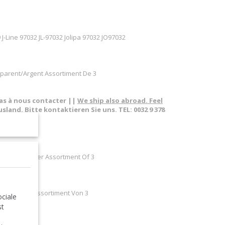
J-Line 97032 JL-97032 Jolipa 97032 JO97032
nsparent/Argent Assortiment De 3
pas à nous contacter ||
We ship also abroad. Feel
sland. Bitte kontaktieren Sie uns. TEL: 0032 9 378
ss
nsparent/Silver Assortment Of 3
rent/Silber Assortiment Von 3
ciale
st