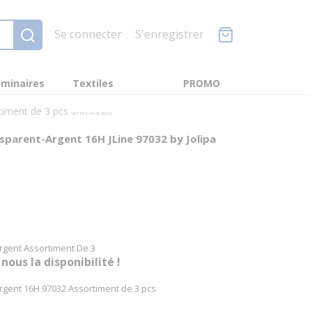
Se connecter
S'enregistrer
minaires
Textiles
PROMO
rtiment de 3 pcs
verres-a-d-eau
nsparent-Argent 16H JLine 97032 by Jolipa
Argent Assortiment De 3
us la disponibilité !
Argent 16H 97032 Assortiment de 3 pcs