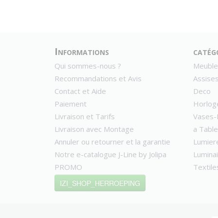
Informations
catég
Qui sommes-nous ?
Meuble
Recommandations et Avis
Assise
Contact et Aide
Deco
Paiement
Horlog
Livraison et Tarifs
Vases-
Livraison avec Montage
a Table
Annuler ou retourner et la garantie
Lumier
Notre e-catalogue J-Line by Jolipa
Lumina
PROMO
Textile
IZI_SHOP_HERROEPING