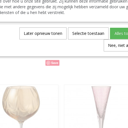
e over hoe u onze site gebruikt. Zij kunnen deze informatie gebruiken
J Line Bicchiere Testo Francese Vetro Traspare
ie met andere gegevens die zij mogelijk hebben verzameld door uw g
Español:
iensten of die u hen hebt verstrekt.
J-Line by Jolipa Categoría: servicio vaso
J Line Vaso Texto Frances Cristal Transparente/
Spécifications
Later opnieuw tonen
Selectie toestaan
Alles t
Code du produit
Nee, niet 
Code EAN
Save