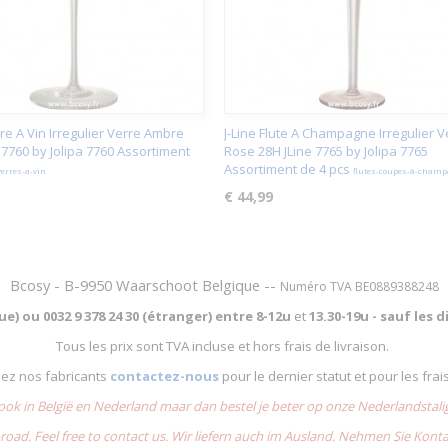
rre A Vin Irregulier Verre Ambre
J-Line Flute A Champagne Irregulier V
 7760 by Jolipa 7760 Assortiment
Rose 28H JLine 7765 by Jolipa 7765
Assortiment de 4 pcs
verres-a-vin
flutes-coupes-à-cham
€ 44,99
Bcosy - B-9950 Waarschoot Belgique --
Numéro TVA BE0889388248
que) ou
0032 9 378 24 30 (étranger) entre
8-12u
et
13.30-19u - sauf les
Tous les prix sont TVA incluse et hors frais de livraison.
chez nos fabricants
contactez-nous
pour le dernier statut et pour les frai
 ook in België en Nederland maar dan bestel je beter op onze Nederlandsta
road. Feel free to contact us. Wir liefern auch im Ausland. Nehmen Sie Kont