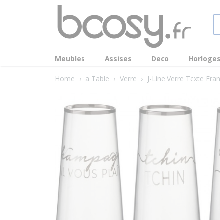
Meubles
Assises
Deco
Horloge
Home
›
a Table
›
Verre
›
J-Line Verre Texte Fra