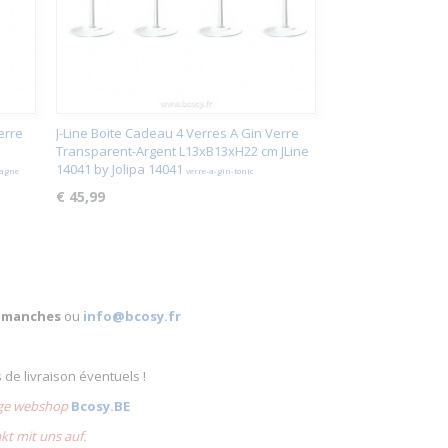
erre
J-Line Boite Cadeau 4 Verres A Gin Verre
Transparent-Argent L13xB13xH22 cm JLine
14041 by Jolipa 14041
pagne
verre-a-gin-tonic
€ 45,99
 dimanches
ou
info@bcosy.fr
s de livraison éventuels !
lige webshop
Bcosy.BE
akt mit uns auf.