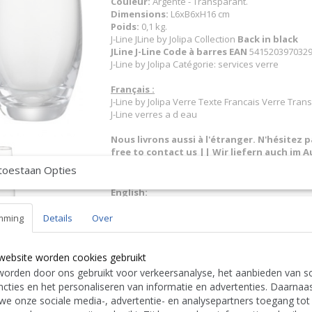
Couleur:
Argenté - Transparant.
Dimensions:
L6xB6xH16 cm
Poids:
0,1 kg.
J-Line JLine by Jolipa Collection
Back in black
JLine J-Line Code à barres EAN
5415203970329 
J-Line by Jolipa Catégorie: services verre
Français :
J-Line by Jolipa Verre Texte Francais Verre Tra
J-Line verres a d eau
Nous livrons aussi à l'étranger. N'hésitez 
free to contact us
|| Wir liefern auch im Au
Contact Bcosy 1 CLICK HERE !
24 30 or
toestaan Opties
English:
J-Line by Jolipa Category: tableware drinking gla
J Line Drinking Glass Text French Rim Glass Tra
mming
Details
Over
J-Line water glass glasses
Deutsch:
J-Line by Jolipa Kategorie: geschirr trinkglas
website worden cookies gebruikt
J Line Glas Text Französisch Rand Glas Transpa
orden door ons gebruikt voor verkeersanalyse, het aanbieden van so
J-Line wasserglas wasserglaeser
cties en het personaliseren van informatie en advertenties. Daarnaa
Italiano:
we onze sociale media-, advertentie- en analysepartners toegang tot
J-Line by Jolipa Categoria: servizi bicchiere