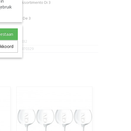
 in
nte/Argento Assortimento Di 3
ebruik
Plata Surtido De 3
oestaan
J-Line-97032
akkoord
5415203970329