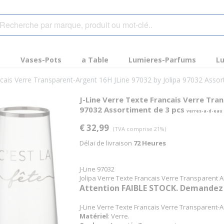
s
Vases-Pots
a Table
Lumieres-Parfums
Lu
ncais Verre Transparent-Argent 16H JLine 97032 by Jolipa 97032 Asso
J-Line Verre Texte Francais Verre Tra
97032 Assortiment de 3 pcs
verres-a-d-eau
€ 32,99
(TVA comprise 21%)
Délai de livraison
72 Heures
J-Line 97032
Jolipa Verre Texte Francais Verre Transparent 
Attention FAIBLE STOCK. Demandez no
J-Line Verre Texte Francais Verre Transparent-
Matériel
: Verre.