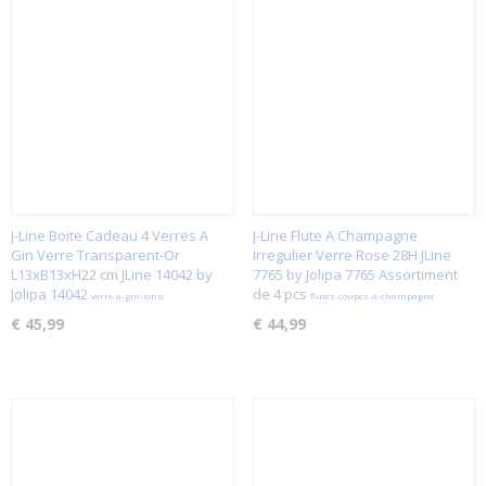
J-Line Boite Cadeau 4 Verres A
J-Line Flute A Champagne
Gin Verre Transparent-Or
Irregulier Verre Rose 28H JLine
L13xB13xH22 cm JLine 14042 by
7765 by Jolipa 7765 Assortiment
Jolipa 14042
de 4 pcs
verre-a-gin-tonic
flutes-coupes-à-champagne
€ 45,99
€ 44,99