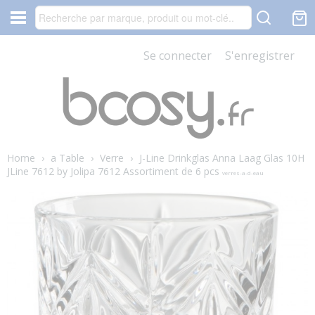
Se connecter
S'enregistrer
Home
›
a Table
›
Verre
›
J-Line Drinkglas Anna Laag Glas 10H
JLine 7612 by Jolipa 7612 Assortiment de 6 pcs
verres-a-d-eau