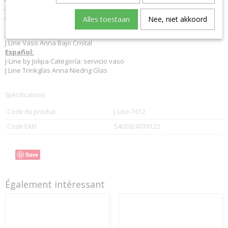
J Line Drinking Glass Anna Low Glass
J-Line wasserglas wasserglaeser
Alles toestaan
Nee, niet akkoord
Italiano:
J-Line by Jolipa Categoria: servizi bicchiere
J Line Vaso Anna Bajo Cristal
Español:
J-Line by Jolipa Categoría: servicio vaso
J Line Trinkglas Anna Niedrig Glas
Spécifications
Code du produit
J-Line-7612
Code EAN
5400924076122
Save
Également intéressant