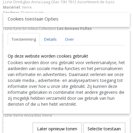
J-Line Drinkglas Anna Laag Glas 10H 7612 Assortiment de 6 pcs
Matériel
: Verre.
Couleur:
Transparant.
Dimensions:
L9xB9xH10 cm
Cookies toestaan Opties
Poids:
0,3 kg.
J-Line JLine by Jolipa Collection
Les Annees Folles
JLine J-Line Code à barres EAN
5400924076122 J-Line 7612 JL-7612
Toestemming
Details
Over
Jolipa 7612 JO7612
J-Line by Jolipa Catégorie: services verre
Français :
Op deze website worden cookies gebruikt
J-Line by Jolipa Drinkglas Anna Laag Glas
Cookies worden door ons gebruikt voor verkeersanalyse, het
J-Line verres a d eau
aanbieden van sociale media-functies en het personaliseren
van informatie en advertenties. Daarnaast verlenen we onze
Nous livrons aussi à l'étranger. N'hésitez pas à nous contacter
sociale media-, advertentie- en analysepartners toegang tot
||
We ship also abroad. Feel free to contact us
|| Wir liefern
informatie over hoe u onze site gebruikt. Zij kunnen deze
auch im Ausland. Bitte kontaktieren Sie uns. TEL: 0032 9 378 24
informatie gebruiken in combinatie met andere gegevens die
Contact Bcosy 1 CLICK HERE !
30 or
zij mogelijk hebben verzameld door uw gebruik van hun
diensten of die u hen hebt verstrekt.
English:
J-Line by Jolipa Category: tableware drinking glass
J Line Verre Anna Bas Verre
J-Line water glass glasses
Deutsch:
Later opnieuw tonen
Selectie toestaan
J-Line by Jolipa Kategorie: geschirr trinkglas