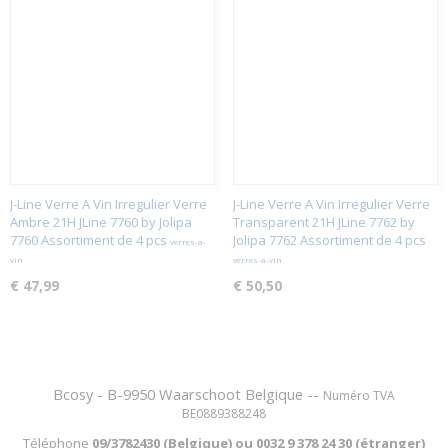
J-Line Verre A Vin Irregulier Verre
J-Line Verre A Vin Irregulier Verre
Ambre 21H JLine 7760 by Jolipa
Transparent 21H JLine 7762 by
7760 Assortiment de 4 pcs
Jolipa 7762 Assortiment de 4 pcs
verres-a-
vin
verres-a-vin
€ 47,99
€ 50,50
Bcosy - B-9950 Waarschoot Belgique --
Numéro TVA
BE0889388248
Téléphone
09/3782430 (Belgique) ou
0032 9 378 24 30 (étranger)