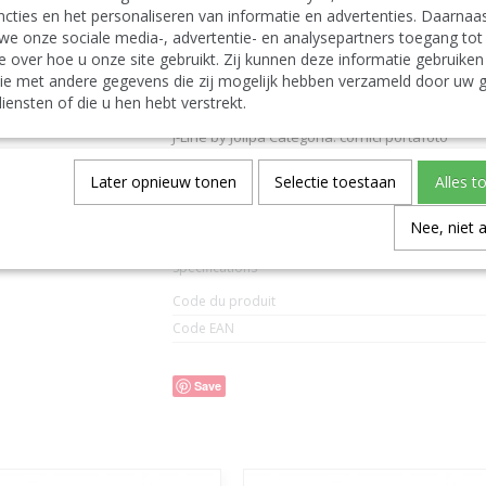
J Line Photo Frame Classic 20X25 Metal Silver La
cties en het personaliseren van informatie en advertenties. Daarnaa
J-Line photo holder picture frame holders fram
we onze sociale media-, advertentie- en analysepartners toegang tot
Deutsch:
e over hoe u onze site gebruikt. Zij kunnen deze informatie gebruiken
J-Line by Jolipa Kategorie: bilderrahmen bilderr
J Line Fotorahmen Klassisch 20X25 Metall Silber
ie met andere gegevens die zij mogelijk hebben verzameld door uw g
J-Line fotorahmen bilderrahmen
iensten of die u hen hebt verstrekt.
Italiano:
J-Line by Jolipa Categoria: cornici portafoto
J Line Portafoto Classico 20X25 Metallo Argento
Español:
Later opnieuw tonen
Selectie toestaan
Alles t
J-Line by Jolipa Categoría: marcos foto marco fo
J Line Marco De Photos Classico 20X25 Metal Pla
Nee, niet 
Spécifications
Code du produit
Code EAN
Save