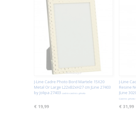
J-Line Cadre Photo Bord Martele 15X20
J-Line Ca
Metal Or Large L22xB2xH27 cm JLine 27403
Resine N
by Jolipa 27403
JLine 302
cadre-cadres-photo
Cadres photo
€ 19,99
€ 31,99