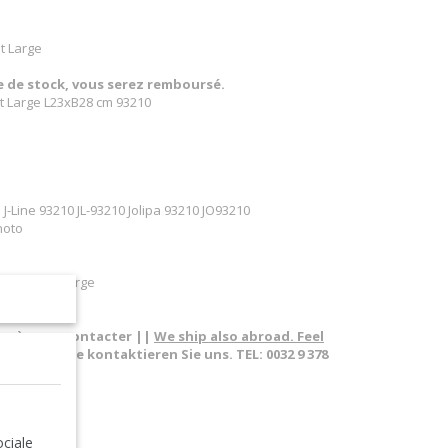
t Large
re de stock, vous serez remboursé.
nt Large L23xB28 cm 93210
J-Line 93210 JL-93210 Jolipa 93210 JO93210
hoto
tal Argent Large
pas à nous contacter ||
We ship also abroad. Feel
sland. Bitte kontaktieren Sie uns. TEL: 0032 9 378
me - 1 photo
ciale