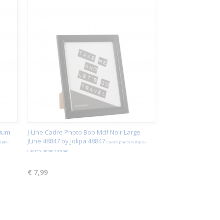
dium
J-Line Cadre Photo Bob Mdf Noir Large
JLine 48847 by Jolipa 48847
mple-
Cadre photo simple-
Cadres photo simple
€ 7,99