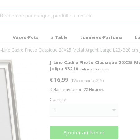
s
Vases-Pots
a Table
Lumieres-Parfums
Lu
J-Line Cadre Photo Classique 20X25 Metal Argent Large L23xB28 cm 
J-Line Cadre Photo Classique 20X25 M
Jolipa 93210
cadre-cadres-photo
€ 16,99
(TVA comprise 21%)
Délai de livraison
72 Heures
Quantité
Ajouter au Panier