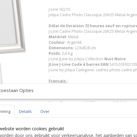
J-Line 93210
Jolipa Cadre Photo Classique 20X25 Metal Argen
Délai de livraison 72 heures sauf en ruptu
J-Line Cadre Photo Classique 20X25 Metal Arge
Matériel
: Metal.
Couleur:
Argenté.
Dimensions:
L23xB28 cm
Poids:
0,6 kg.
J-Line JLine by Jolipa Collection
Nuit Noire
JLine J-Line Code à barres EAN
5415203932105 
J-Line by Jolipa Catégorie: cadres photo cadre p
Français :
J-Line by Jolipa Cadre Photo Classique 20X25 Me
toestaan Opties
J-Line cadre cadres photo
Nous livrons aussi à l'étranger. N'hésitez 
free to contact us
|| Wir liefern auch im Au
mming
Details
Over
Contact Bcosy 1 CLICK HERE !
24 30 or
English:
website worden cookies gebruikt
J-Line by Jolipa Category: photoframes photofra
orden door ons gebruikt voor verkeersanalyse, het aanbieden van so