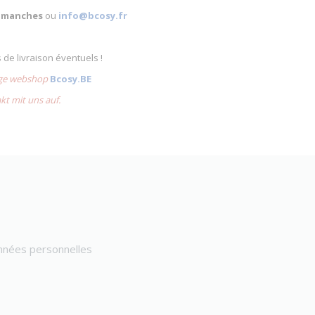
 dimanches
ou
info@bcosy.fr
s de livraison éventuels !
lige webshop
Bcosy.BE
akt mit uns auf.
onnées personnelles