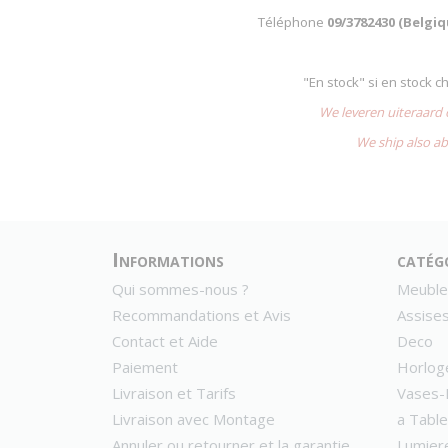
Téléphone
09/3782430 (Belgi
"En stock" si en stock 
We leveren uiteraard
We ship also ab
Informations
catég
Qui sommes-nous ?
Meuble
Recommandations et Avis
Assise
Contact et Aide
Deco
Paiement
Horlog
Livraison et Tarifs
Vases-
Livraison avec Montage
a Table
Annuler ou retourner et la garantie
Lumier