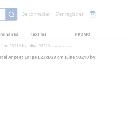
Se connecter
S'enregistrer
minaires
Textiles
PROMO
JLine 93210 by Jolipa 93210
cadre-cadres-photo
etal Argent Large L23xB28 cm JLine 93210 by