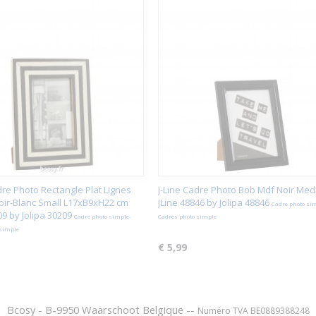
dre Photo Rectangle Plat Lignes
J-Line Cadre Photo Bob Mdf Noir Me
oir-Blanc Small L17xB9xH22 cm
JLine 48846 by Jolipa 48846
Cadre photo si
09 by Jolipa 30209
Cadre photo simple-
Cadres photo simple
 simple
€ 5,99
Bcosy - B-9950 Waarschoot Belgique --
Numéro TVA BE0889388248