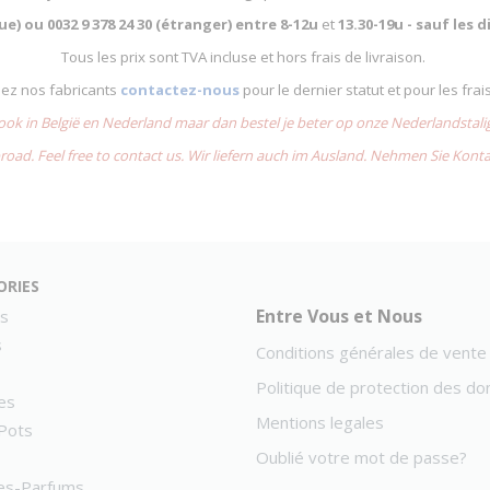
que) ou
0032 9 378 24 30 (étranger) entre
8-12u
et
13.30-19u - sauf les
Tous les prix sont TVA incluse et hors frais de livraison.
chez nos fabricants
contactez-nous
pour le dernier statut et pour les frai
 ook in België en Nederland maar dan bestel je beter op onze Nederlandsta
road. Feel free to contact us. Wir liefern auch im Ausland. Nehmen Sie Kont
ories
Entre Vous et Nous
s
s
Conditions générales de vente
Politique de protection des d
es
Mentions legales
Pots
Oublié votre mot de passe?
es-Parfums