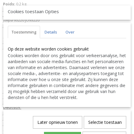
Poids:
0,2 kg.
J-Line JLine by Jolipa Collection
The Lakehouse
Cookies toestaan Opties
JLine J-Line Code à barres EAN
5415203932204 J-Line 93220 JL-93220
Jolipa 93220 JO93220
J-Line by Jolipa Catégorie: cadres photo cadre photo
Toestemming
Details
Over
Français :
J-Line by Jolipa Cadre Photo Lignes Obliques 10X15 Metal Argent Small
J-Line cadre cadres photo
Op deze website worden cookies gebruikt
Cookies worden door ons gebruikt voor verkeersanalyse, het
Nous livrons aussi à l'étranger. N'hésitez pas à nous contacter
aanbieden van sociale media-functies en het personaliseren
||
We ship also abroad. Feel free to contact us
|| Wir liefern
van informatie en advertenties. Daarnaast verlenen we onze
auch im Ausland. Bitte kontaktieren Sie uns. TEL: 0032 9 378 24
sociale media-, advertentie- en analysepartners toegang tot
Contact Bcosy 1 CLICK HERE !
30 or
informatie over hoe u onze site gebruikt. Zij kunnen deze
informatie gebruiken in combinatie met andere gegevens die
English:
zij mogelijk hebben verzameld door uw gebruik van hun
J-Line by Jolipa Category: photoframes photoframe - 1 photo
J Line Photo Frame Curved Lines 10X15 Metal Silver Small
diensten of die u hen hebt verstrekt.
J-Line photo holder picture frame holders frames
Deutsch:
J-Line by Jolipa Kategorie: bilderrahmen bilderrahmen - 1 foto
J Line Fotorahmen Runde Linien 10X15 Metall Silber Small
Later opnieuw tonen
Selectie toestaan
J-Line fotorahmen bilderrahmen
Italiano: