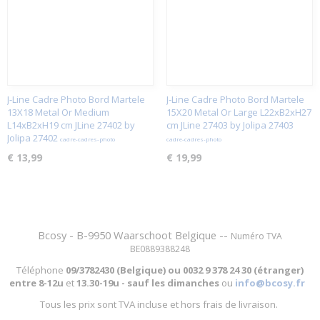
J-Line Cadre Photo Bord Martele
J-Line Cadre Photo Bord Martele
13X18 Metal Or Medium
15X20 Metal Or Large L22xB2xH27
L14xB2xH19 cm JLine 27402 by
cm JLine 27403 by Jolipa 27403
Jolipa 27402
cadre-cadres-photo
cadre-cadres-photo
€ 13,99
€ 19,99
Bcosy - B-9950 Waarschoot Belgique --
Numéro TVA
BE0889388248
Téléphone
09/3782430 (Belgique) ou
0032 9 378 24 30 (étranger)
entre
8-12u
et
13.30-19u - sauf les dimanches
ou
info@bcosy.fr
Tous les prix sont TVA incluse et hors frais de livraison.