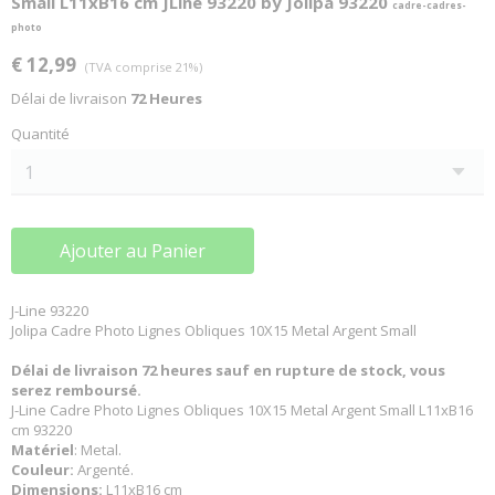
Small L11xB16 cm JLine 93220 by Jolipa 93220
cadre-cadres-
photo
€ 12,99
(TVA comprise 21%)
Délai de livraison
72 Heures
Quantité
Ajouter au Panier
J-Line 93220
Jolipa Cadre Photo Lignes Obliques 10X15 Metal Argent Small
Délai de livraison 72 heures sauf en rupture de stock, vous
serez remboursé.
J-Line Cadre Photo Lignes Obliques 10X15 Metal Argent Small L11xB16
cm 93220
Matériel
: Metal.
Couleur:
Argenté.
Dimensions:
L11xB16 cm