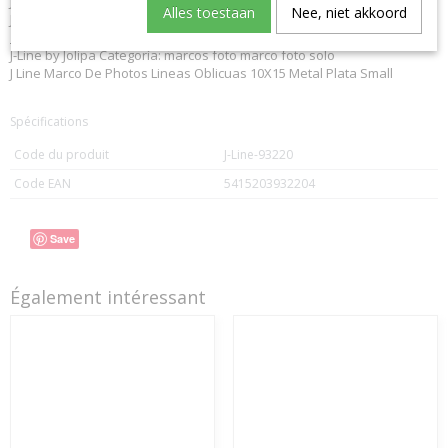
J-Line by Jolipa Categoria: cornici portafoto
Alles toestaan
Nee, niet akkoord
J Line Portafoto Righe Oblique 10X15 Metallo Argento Small
Español:
J-Line by Jolipa Categoría: marcos foto marco foto solo
J Line Marco De Photos Lineas Oblicuas 10X15 Metal Plata Small
Spécifications
Code du produit
J-Line-93220
Code EAN
5415203932204
Save
Également intéressant