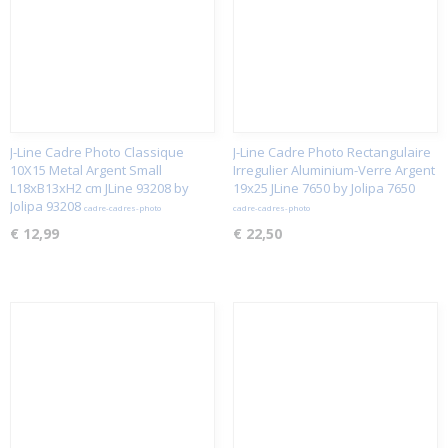
J-Line Cadre Photo Classique
J-Line Cadre Photo Rectangulaire
10X15 Metal Argent Small
Irregulier Aluminium-Verre Argent
L18xB13xH2 cm JLine 93208 by
19x25 JLine 7650 by Jolipa 7650
Jolipa 93208
cadre-cadres-photo
cadre-cadres-photo
€ 12,99
€ 22,50