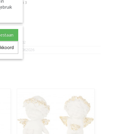
 in
sortimento Di 3
ebruik
 De 3
oestaan
J-Line-6202
akkoord
5400924062026