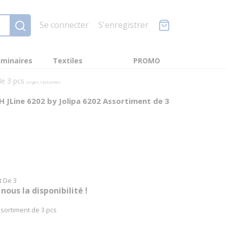
Se connecter
S'enregistrer
minaires
Textiles
PROMO
de 3 pcs
anges statuettes
H JLine 6202 by Jolipa 6202 Assortiment de 3
t De 3
us la disponibilité !
sortiment de 3 pcs