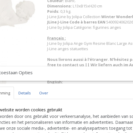
Couleur:
Blanc.
Dimensions:
L13xB15xH20 cm
Poids:
0,3 kg.
J-Line JLine by Jolipa Collection
Winter Wonder
JLine J-Line Code à barres EAN
5400924062026 
J-Line by Jolipa Catégorie: figurines anges
Français :
J-Line by Jolipa Ange Gym Resine Blanc Large As
J-Line anges statuettes
Nous livrons aussi à l'étranger. N'hésitez 
free to contact us
|| Wir liefern auch im Au
Contact Bcosy 1 CLICK HERE !
24 30 or
toestaan Opties
English:
J-Line by Jolipa Category: figurines angel
J Line Angel Gymnastics Poly White Large Assor
mming
Details
Over
J-Line angels
Deutsch:
J-Line by Jolipa Kategorie: figuren engel
website worden cookies gebruikt
J Line Engel Turnend Poly Weiß Large 3 Sortiert
orden door ons gebruikt voor verkeersanalyse, het aanbieden van so
J-Line engelchen
cties en het personaliseren van informatie en advertenties. Daarnaa
Italiano:
we onze sociale media-, advertentie- en analysepartners toegang tot
J-Line by Jolipa Categoria: sculture angeli