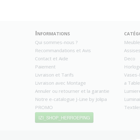
Informations
catég
Qui sommes-nous ?
Meuble
Recommandations et Avis
Assise
Contact et Aide
Deco
Paiement
Horlog
Livraison et Tarifs
Vases-
Livraison avec Montage
a Table
Annuler ou retourner et la garantie
Lumier
Notre e-catalogue J-Line by Jolipa
Lumina
PROMO
Textile
IZI_SHOP_HERROEPING