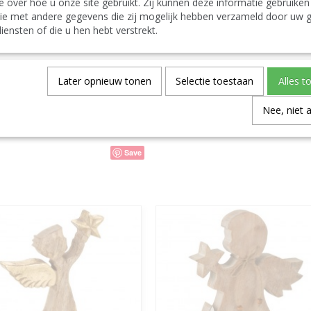
e over hoe u onze site gebruikt. Zij kunnen deze informatie gebruiken
J Line Angelo Ginnastica Resina Bianco Large As
ie met andere gegevens die zij mogelijk hebben verzameld door uw g
Español:
iensten of die u hen hebt verstrekt.
J-Line by Jolipa Categoría: figuritas angelitos
J Line Angel Gymnasio Poli Blanco Large Surtido
Spécifications
Later opnieuw tonen
Selectie toestaan
Alles t
Code du produit
Nee, niet 
Code EAN
Save