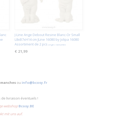
lanc
J-Line Ange Debout Resine Blanc-Or Small
ne
L8xB7xH14 cm JLine 16080 by Jolipa 16080
Assortiment de 2 pcs
anges statuettes
€ 21,99
 dimanches
ou
info@bcosy.fr
s de livraison éventuels !
lige webshop
Bcosy.BE
akt mit uns auf.