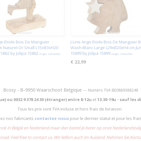
ge-Etoile Bois De Manguier
J-Line Ange Etoile Bois De Manguier B
m Naturel-Or Small L15xB3xH20
Wash-Blanc Large L29xB20xH4 cm JLi
15862 by Jolipa 15862
15899 by Jolipa 15899
anges statuettes
anges statuettes
€ 22,99
Bcosy - B-9950 Waarschoot Belgique --
Numéro TVA BE0889388248
que) ou
0032 9 378 24 30 (étranger) entre
8-12u
et
13.30-19u - sauf les
Tous les prix sont TVA incluse et hors frais de livraison.
chez nos fabricants
contactez-nous
pour le dernier statut et pour les frai
 ook in België en Nederland maar dan bestel je beter op onze Nederlandsta
road. Feel free to contact us. Wir liefern auch im Ausland. Nehmen Sie Kont