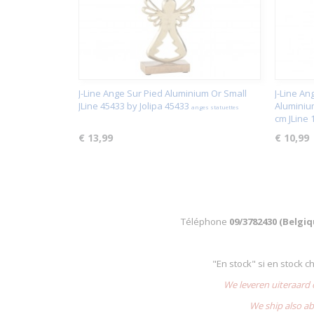
J-Line Ange Sur Pied Aluminium Or Small
J-Line An
JLine 45433 by Jolipa 45433
Aluminiu
anges statuettes
cm JLine 
€ 13,99
€ 10,99
Téléphone
09/3782430 (Belgi
"En stock" si en stock 
We leveren uiteraard
We ship also ab