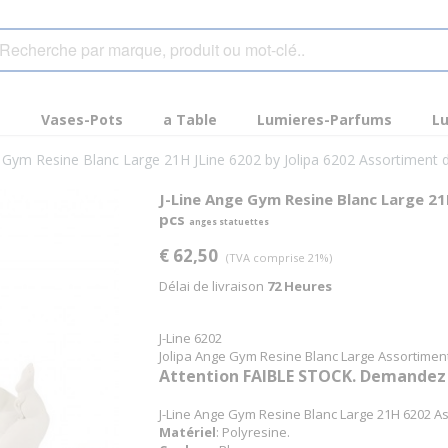
s
Vases-Pots
a Table
Lumieres-Parfums
Lu
 Gym Resine Blanc Large 21H JLine 6202 by Jolipa 6202 Assortiment 
J-Line Ange Gym Resine Blanc Large 21
pcs
anges statuettes
€ 62,50
(TVA comprise 21%)
Délai de livraison
72 Heures
J-Line 6202
Jolipa Ange Gym Resine Blanc Large Assortimen
Attention FAIBLE STOCK. Demandez no
J-Line Ange Gym Resine Blanc Large 21H 6202 As
Matériel
: Polyresine.