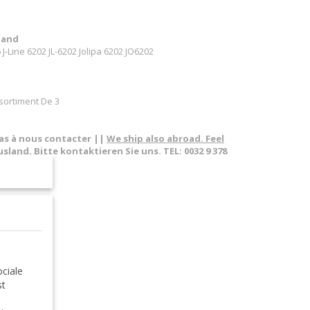
land
J-Line 6202 JL-6202 Jolipa 6202 JO6202
sortiment De 3
pas à nous contacter ||
We ship also abroad. Feel
sland. Bitte kontaktieren Sie uns. TEL: 0032 9 378
tment Of 3
ciale
st