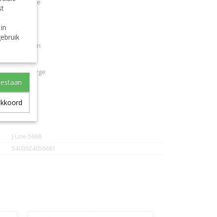
/Natural Large
st
 in
ebruik
rell Large
hnachtskrippen
/Naturale Large
oestaan
al Large
akkoord
J-Line-5668
5400924056681