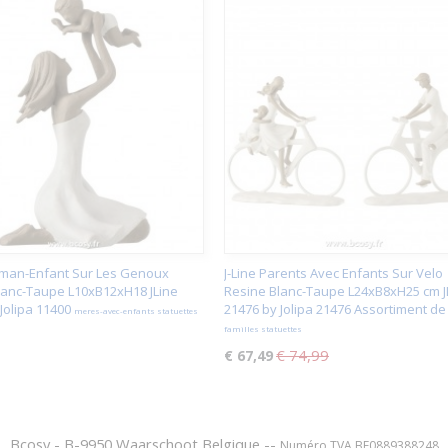
aman-Enfant Sur Les Genoux
J-Line Parents Avec Enfants Sur Velo
lanc-Taupe L10xB12xH18 JLine
Resine Blanc-Taupe L24xB8xH25 cm J
Jolipa 11400
21476 by Jolipa 21476 Assortiment de
meres-avec-enfants statuettes
familles statuettes
€ 74,99
€ 67,49
Bcosy - B-9950 Waarschoot Belgique --
Numéro TVA BE0889388248