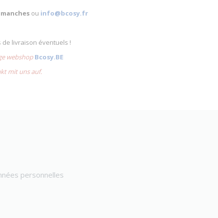
 dimanches
ou
info@bcosy.fr
s de livraison éventuels !
lige webshop
Bcosy.BE
akt mit uns auf.
onnées personnelles