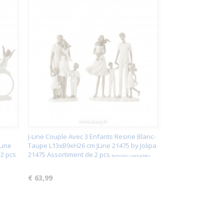
J-Line Couple Avec 3 Enfants Resine Blanc-
Line
Taupe L13xB9xH26 cm JLine 21475 by Jolipa
 2 pcs
21475 Assortiment de 2 pcs
familles statuettes
€ 63,99