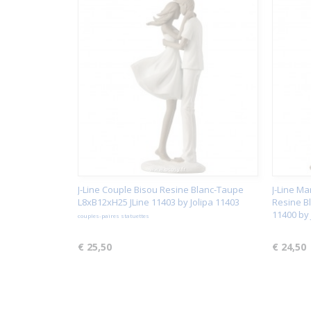
J-Line Couple Bisou Resine Blanc-Taupe
J-Line M
L8xB12xH25 JLine 11403 by Jolipa 11403
Resine B
11400 by 
couples-paires statuettes
€ 25,50
€ 24,50