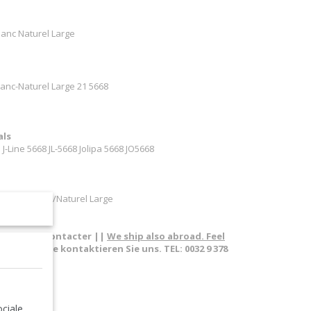
lanc Naturel Large
lanc-Naturel Large 21 5668
als
J-Line 5668 JL-5668 Jolipa 5668 JO5668
Mangier Blanc/Naturel Large
pas à nous contacter ||
We ship also abroad. Feel
sland. Bitte kontaktieren Sie uns. TEL: 0032 9 378
ciale