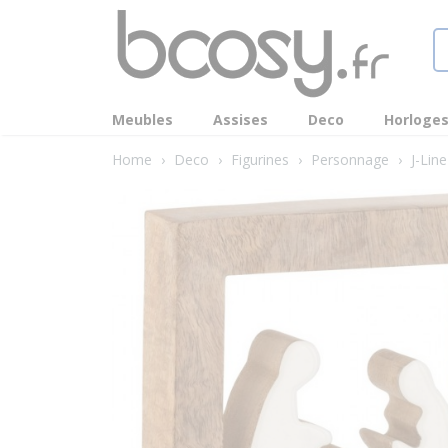
Meubles
Assises
Deco
Horloge
Home
›
Deco
›
Figurines
›
Personnage
›
J-Lin