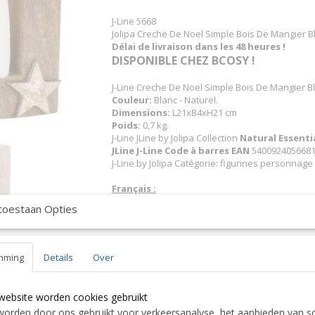
J-Line 5668
Jolipa Creche De Noel Simple Bois De Mangier B
Délai de livraison dans les 48 heures !
DISPONIBLE CHEZ BCOSY !
J-Line Creche De Noel Simple Bois De Mangier B
Couleur:
Blanc - Naturel.
Dimensions:
L21xB4xH21 cm
Poids:
0,7 kg.
J-Line JLine by Jolipa Collection
Natural Essenti
JLine J-Line Code à barres EAN
5400924056681 
J-Line by Jolipa Catégorie: figurines personnage
Français :
J-Line by Jolipa Creche De Noel Simple Bois De 
toestaan Opties
J-Line crèches de Noël
Nous livrons aussi à l'étranger. N'hésitez 
free to contact us
|| Wir liefern auch im Au
mming
Details
Over
Contact Bcosy 1 CLICK HERE !
24 30 or
English:
website worden cookies gebruikt
J-Line by Jolipa Category: figurines figurine
orden door ons gebruikt voor verkeersanalyse, het aanbieden van so