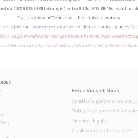
que) ou
0032 9 378 24 30 (étranger) entre
8-12u
et
13.30-19u - sauf les
Tous les prix sont TVA incluse et hors frais de livraison.
chez nos fabricants
contactez-nous
pour le dernier statut et pour les frai
 ook in België en Nederland maar dan bestel je beter op onze Nederlandsta
road. Feel free to contact us. Wir liefern auch im Ausland. Nehmen Sie Kont
ories
Entre Vous et Nous
s
s
Conditions générales de vente
Politique de protection des d
es
Mentions legales
Pots
Oublié votre mot de passe?