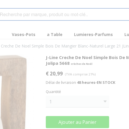
s
Vases-Pots
a Table
Lumieres-Parfums
Lu
e Creche De Noel Simple Bois De Mangier Blanc-Naturel Large 21 JLin
J-Line Creche De Noel Simple Bois De 
Jolipa 5668
crèches de Noël
€ 20,99
(TVA comprise 21%)
Délai de livraison
48 heures-EN STOCK
Quantité
Ajouter au Panier