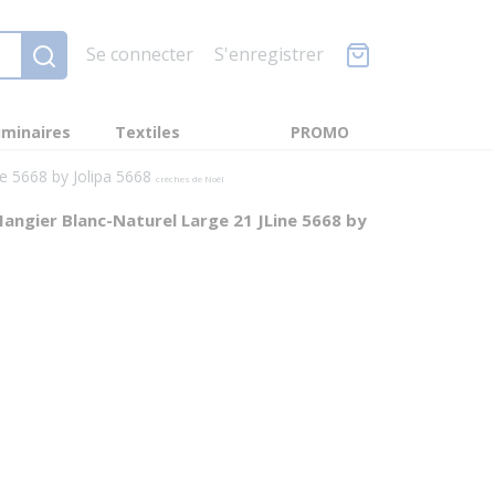
Se connecter
S'enregistrer
minaires
Textiles
PROMO
e 5668 by Jolipa 5668
crèches de Noël
Mangier Blanc-Naturel Large 21 JLine 5668 by