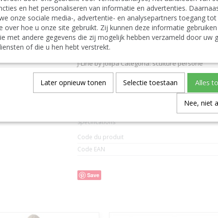
J Line Nativity Scene Simple Mango Wood White
cties en het personaliseren van informatie en advertenties. Daarnaa
J-Line cribs nativity scenes
we onze sociale media-, advertentie- en analysepartners toegang tot
Deutsch:
e over hoe u onze site gebruikt. Zij kunnen deze informatie gebruiken
J-Line by Jolipa Kategorie: figuren figuren
ie met andere gegevens die zij mogelijk hebben verzameld door uw g
J Line Weihnachtskrippe Mangobaum Weiß/Natu
J-Line Weihnachtsstaelle Weihnachtsstall. Wei
iensten of die u hen hebt verstrekt.
Italiano:
J-Line by Jolipa Categoria: sculture persone
J Line Presepe Semplice Legno Di Mango Bianco
Español:
Later opnieuw tonen
Selectie toestaan
Alles t
J-Line by Jolipa Categoría: figuritas hombres
J Line Belen Simple Mango Madera Blanco/Natur
Nee, niet 
Spécifications
Code du produit
Code EAN
Save