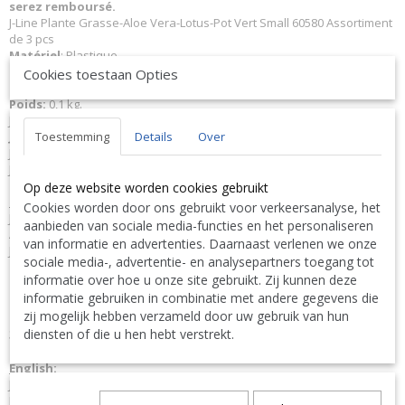
serez remboursé.
J-Line Plante Grasse-Aloe Vera-Lotus-Pot Vert Small 60580 Assortiment
de 3 pcs
Matériel
: Plastique.
Couleur:
Blanc - Vert.
Cookies toestaan Opties
Dimensions:
L12xB12xH21 cm
Poids:
0,1 kg.
J-Line JLine by Jolipa Collection
Studio Fluo
Toestemming
Details
Over
JLine J-Line Code à barres EAN
5415203605801 J-Line 60580 JL-60580
Jolipa 60580 JO60580
J-Line by Jolipa Catégorie: fleurs cactus succulente
Op deze website worden cookies gebruikt
Français :
Cookies worden door ons gebruikt voor verkeersanalyse, het
J-Line by Jolipa Plante Grasse/Aloe Vera/Lotus + Pot Vert Small
aanbieden van sociale media-functies en het personaliseren
Assortiment De 3
van informatie en advertenties. Daarnaast verlenen we onze
J-Line statuettes
sociale media-, advertentie- en analysepartners toegang tot
informatie over hoe u onze site gebruikt. Zij kunnen deze
Nous livrons aussi à l'étranger. N'hésitez pas à nous contacter
informatie gebruiken in combinatie met andere gegevens die
||
We ship also abroad. Feel free to contact us
|| Wir liefern
zij mogelijk hebben verzameld door uw gebruik van hun
auch im Ausland. Bitte kontaktieren Sie uns. TEL: 0032 9 378 24
Contact Bcosy 1 CLICK HERE !
diensten of die u hen hebt verstrekt.
30 or
English:
J-Line by Jolipa Category: flowers cactus-succulent
J Line Crassula/Aloe Vera/Lotus+Pot Green Small Assortment Of 3