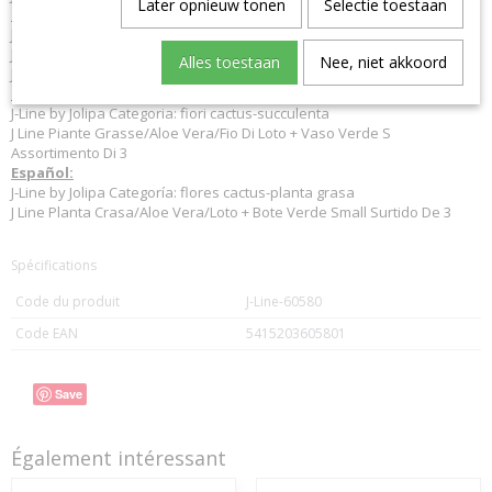
Later opnieuw tonen
Selectie toestaan
Deutsch:
J-Line by Jolipa Kategorie: blumen kaktus-sukkulente
J Line Fettpflanze/Aloe Vera/Lotos+Topf Grün Small 3 Sortiert
Alles toestaan
Nee, niet akkoord
J-Line kakteen
Italiano:
J-Line by Jolipa Categoria: fiori cactus-succulenta
J Line Piante Grasse/Aloe Vera/Fio Di Loto + Vaso Verde S
Assortimento Di 3
Español:
J-Line by Jolipa Categoría: flores cactus-planta grasa
J Line Planta Crasa/Aloe Vera/Loto + Bote Verde Small Surtido De 3
Spécifications
Code du produit
J-Line-60580
Code EAN
5415203605801
Save
Également intéressant