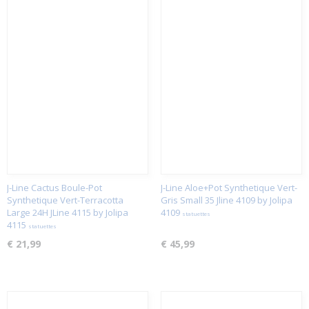
J-Line Cactus Boule-Pot
J-Line Aloe+Pot Synthetique Vert-
Synthetique Vert-Terracotta
Gris Small 35 Jline 4109 by Jolipa
Large 24H JLine 4115 by Jolipa
4109
statuettes
4115
statuettes
€ 21,99
€ 45,99