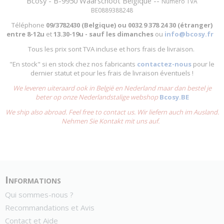
Bcosy - B-9950 Waarschoot Belgique --
Numéro TVA
BE0889388248
Téléphone
09/3782430 (Belgique) ou
0032 9 378 24 30 (étranger)
entre
8-12u
et
13.30-19u - sauf les dimanches
ou
info@bcosy.fr
Tous les prix sont TVA incluse et hors frais de livraison.
"En stock" si en stock chez nos fabricants
contactez-nous
pour le
dernier statut et pour les frais de livraison éventuels !
We leveren uiteraard ook in België en Nederland maar dan bestel je
beter op onze Nederlandstalige webshop
Bcosy.BE
We ship also abroad. Feel free to contact us. Wir liefern auch im Ausland.
Nehmen Sie Kontakt mit uns auf.
Informations
Qui sommes-nous ?
Recommandations et Avis
Contact et Aide