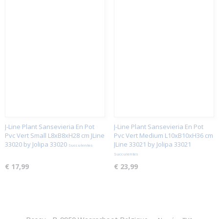
J-Line Plant Sansevieria En Pot
J-Line Plant Sansevieria En Pot
Pvc Vert Small L8xB8xH28 cm JLine
Pvc Vert Medium L10xB10xH36 cm
33020 by Jolipa 33020
JLine 33021 by Jolipa 33021
Succulentes
Succulentes
€ 17,99
€ 23,99