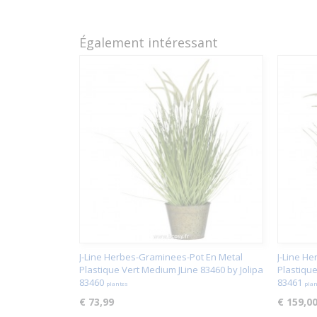
Également intéressant
J-Line Herbes-Graminees-Pot En Metal
J-Line H
Plastique Vert Medium JLine 83460 by Jolipa
Plastique
83460
83461
plantes
plan
€ 73,99
€ 159,0