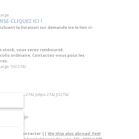
Large
E-CLIQUEZ ICI !
luant la livraison sur demande via le lien ci-
de stock, vous serez remboursé.
t colis ordinaire. Contactez-nous pour les
res.
Large 150 2742
J-Line 2742 JL-2742 Jolipa 2742 JO2742
tique Vert Large
pas à nous contacter ||
We ship also abroad. Feel