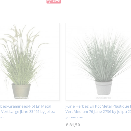
Save
erbes-Graminees-Pot En Metal
J-Line Herbes En Pot Metal Plastique 
 Vert Large JLine 83461 by Jolipa
Vert Medium 76 JLine 2736 by Jolipa 2
tes
gazon décoratif
0
€ 81,50