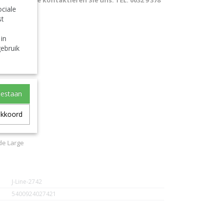
sland. Bitte kontaktieren Sie uns. TEL: 0032 9 378
ciale
st
 in
Large
ebruik
e
oestaan
akkoord
arge
de Large
J-Line-2742
5400924027421