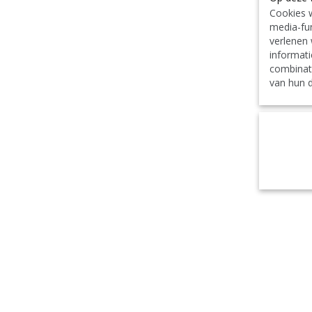
Cookies w
media-fun
verlenen 
informati
combinat
van hun d