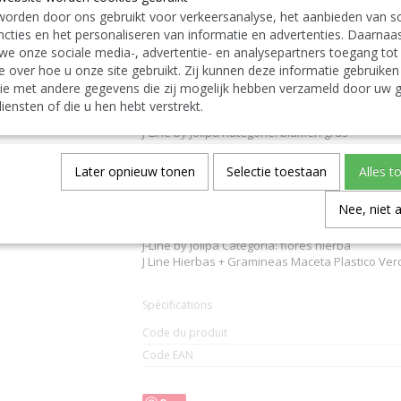
free to contact us
|| Wir liefern auch im Au
orden door ons gebruikt voor verkeersanalyse, het aanbieden van so
Contact Bcosy 1 CLICK HERE !
24 30 or
cties en het personaliseren van informatie en advertenties. Daarnaa
we onze sociale media-, advertentie- en analysepartners toegang tot
English:
J-Line by Jolipa Category: flowers grass
e over hoe u onze site gebruikt. Zij kunnen deze informatie gebruiken
J Line Grasses+Gramineae In Pot Plastic Green 
ie met andere gegevens die zij mogelijk hebben verzameld door uw g
J-Line ornamental grasses
iensten of die u hen hebt verstrekt.
Deutsch:
J-Line by Jolipa Kategorie: blumen gras
J Line Gräser+Kräuter Im Topf Plastik Grün Larg
J-Line Ziergras Ziergraeser
Later opnieuw tonen
Selectie toestaan
Alles t
Italiano:
J-Line by Jolipa Categoria: fiori erba
Nee, niet 
J Line Erbe + Graminacee Vaso Plastica Verde L
Español:
J-Line by Jolipa Categoría: flores hierba
J Line Hierbas + Gramineas Maceta Plastico Ver
Spécifications
Code du produit
Code EAN