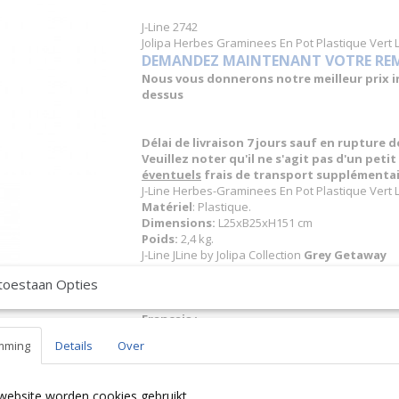
J-Line 2742
Jolipa Herbes Graminees En Pot Plastique Vert 
DEMANDEZ MAINTENANT VOTRE REMIS
Nous vous donnerons notre meilleur prix inc
dessus
Délai de livraison 7 jours sauf en rupture 
Veuillez noter qu'il ne s'agit pas d'un peti
éventuels
frais de transport supplémentai
J-Line Herbes-Graminees En Pot Plastique Vert 
Matériel
: Plastique.
Dimensions:
L25xB25xH151 cm
Poids:
2,4 kg.
J-Line JLine by Jolipa Collection
Grey Getaway
JLine J-Line Code à barres EAN
5400924027421 
toestaan Opties
J-Line by Jolipa Catégorie: fleurs herbe
Français :
J-Line by Jolipa Herbes + Graminees En Pot Plas
mming
Details
Over
J-Line gazon décoratif
Nous livrons aussi à l'étranger. N'hésitez 
website worden cookies gebruikt