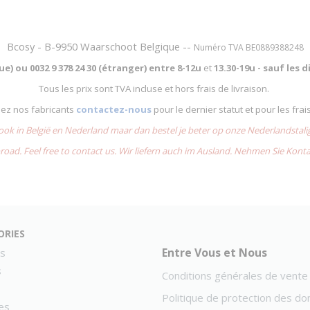
Bcosy - B-9950 Waarschoot Belgique --
Numéro TVA BE0889388248
que) ou
0032 9 378 24 30 (étranger) entre
8-12u
et
13.30-19u - sauf les
Tous les prix sont TVA incluse et hors frais de livraison.
chez nos fabricants
contactez-nous
pour le dernier statut et pour les frai
 ook in België en Nederland maar dan bestel je beter op onze Nederlandsta
road. Feel free to contact us. Wir liefern auch im Ausland. Nehmen Sie Kont
ories
Entre Vous et Nous
s
s
Conditions générales de vente
Politique de protection des d
es