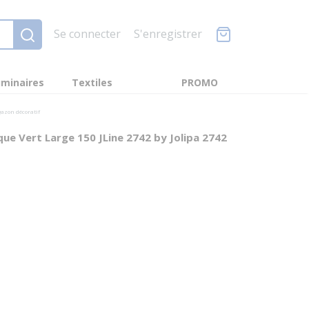
Se connecter
S'enregistrer
minaires
Textiles
PROMO
gazon décoratif
que Vert Large 150 JLine 2742 by Jolipa 2742