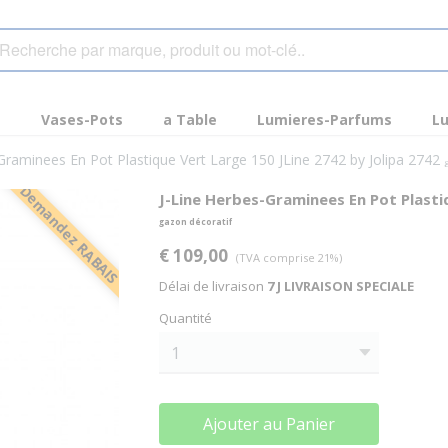
s
Vases-Pots
a Table
Lumieres-Parfums
Lu
Graminees En Pot Plastique Vert Large 150 JLine 2742 by Jolipa 2742
Demandez RABAIS
J-Line Herbes-Graminees En Pot Plasti
gazon décoratif
€ 109,00
(TVA comprise 21%)
Délai de livraison
7 J LIVRAISON SPECIALE
Quantité
Ajouter au Panier