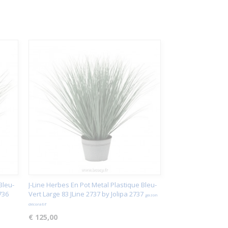
Bleu-
J-Line Herbes En Pot Metal Plastique Bleu-
736
Vert Large 83 JLine 2737 by Jolipa 2737
gazon
décoratif
€ 125,00