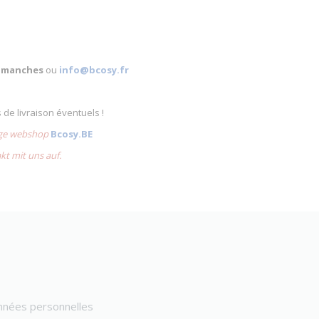
 dimanches
ou
info@bcosy.fr
s de livraison éventuels !
lige webshop
Bcosy.BE
akt mit uns auf.
onnées personnelles