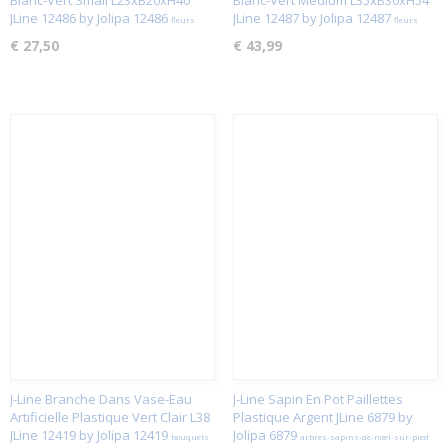
Blanc-Vert Small L23xB20xH40
Blanc-Vert Medium L35xB30xH54
JLine 12486 by Jolipa 12486
JLine 12487 by Jolipa 12487
fleurs
fleurs
€ 27,50
€ 43,99
J-Line Branche Dans Vase-Eau
J-Line Sapin En Pot Paillettes
Artificielle Plastique Vert Clair L38
Plastique Argent JLine 6879 by
JLine 12419 by Jolipa 12419
Jolipa 6879
bouquets
arbres-sapins-de-noel-sur-pied