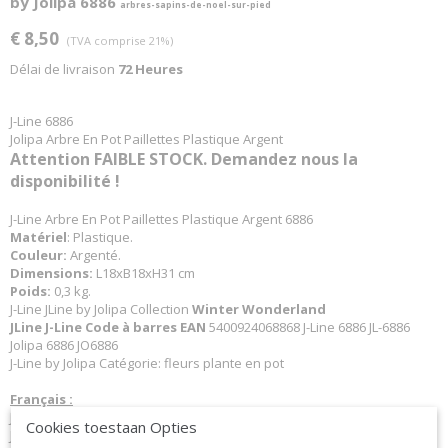
by Jolipa 6886
arbres-sapins-de-noel-sur-pied
€ 8,50
(TVA comprise 21%)
Délai de livraison
72 Heures
J-Line 6886
Jolipa Arbre En Pot Paillettes Plastique Argent
Attention FAIBLE STOCK. Demandez nous la
disponibilité !
J-Line Arbre En Pot Paillettes Plastique Argent 6886
Matériel
: Plastique.
Couleur:
Argenté.
Dimensions:
L18xB18xH31 cm
Poids:
0,3 kg.
J-Line JLine by Jolipa Collection
Winter Wonderland
JLine J-Line Code à barres EAN
5400924068868 J-Line 6886 JL-6886
Jolipa 6886 JO6886
J-Line by Jolipa Catégorie: fleurs plante en pot
Français :
J-Line by Jolipa Arbre En Pot Paillettes Plastique Argent
Cookies toestaan Opties
J-Line arbres sapins de noel sur pied