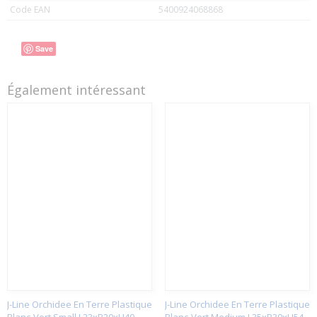
Code EAN
5400924068868
Save
Également intéressant
J-Line Orchidee En Terre Plastique
J-Line Orchidee En Terre Plastique