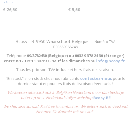
de fleurs
€ 26,50
€ 5,50
Bcosy - B-9950 Waarschoot Belgique --
Numéro TVA
BE0889388248
Téléphone
09/3782430 (Belgique) ou
0032 9 378 24 30 (étranger)
entre
8-12u
et
13.30-19u - sauf les dimanches
ou
info@bcosy.fr
Tous les prix sont TVA incluse et hors frais de livraison.
"En stock" si en stock chez nos fabricants
contactez-nous
pour le
dernier statut et pour les frais de livraison éventuels !
We leveren uiteraard ook in België en Nederland maar dan bestel je
beter op onze Nederlandstalige webshop
Bcosy.BE
We ship also abroad. Feel free to contact us. Wir liefern auch im Ausland.
Nehmen Sie Kontakt mit uns auf.