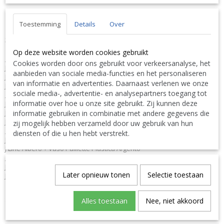
Nous livrons aussi à l'étranger. N'hésitez pas à nous contacter
||
We ship also abroad. Feel free to contact us
|| Wir liefern
Toestemming
Details
Over
auch im Ausland. Bitte kontaktieren Sie uns. TEL: 0032 9 378 24
Contact Bcosy 1 CLICK HERE !
30 or
Op deze website worden cookies gebruikt
English:
Cookies worden door ons gebruikt voor verkeersanalyse, het
J-Line by Jolipa Category: flowers potted plant
aanbieden van sociale media-functies en het personaliseren
J Line Tree In Pot Glitter Plastic Silver
van informatie en advertenties. Daarnaast verlenen we onze
J-Line x mas christmas trees on foot
sociale media-, advertentie- en analysepartners toegang tot
Deutsch:
informatie over hoe u onze site gebruikt. Zij kunnen deze
J-Line by Jolipa Kategorie: blumen topfpflanze
J Line Baum Im Topf Paillette Silber
informatie gebruiken in combinatie met andere gegevens die
J-Line weihnachtsbaum weihnachtsbaeume
zij mogelijk hebben verzameld door uw gebruik van hun
Italiano:
diensten of die u hen hebt verstrekt.
J-Line by Jolipa Categoria: fiori pianta in vaso
J Line Albero + Vaso Paillette Plastica Argento
Español:
J-Line by Jolipa Categoría: flores planta en maceta
Later opnieuw tonen
Selectie toestaan
J Line Arbol En Maceta Purpurina Plastico Plata
Spécifications
Alles toestaan
Nee, niet akkoord
Code du produit
J-Line-6886