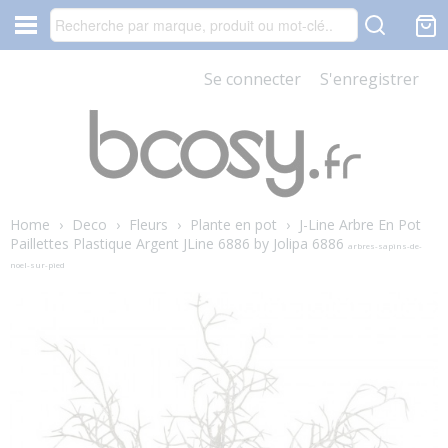
Se connecter
S'enregistrer
Home
›
Deco
›
Fleurs
›
Plante en pot
›
J-Line Arbre En Pot
Paillettes Plastique Argent JLine 6886 by Jolipa 6886
arbres-sapins-de-
noel-sur-pied