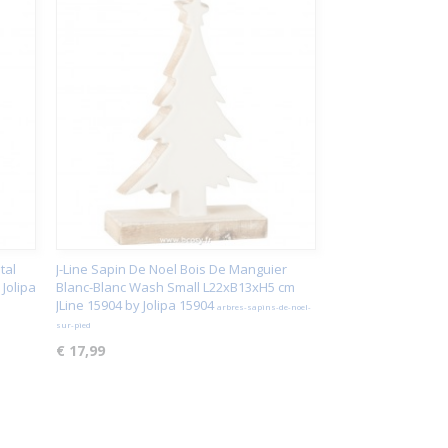
tal
J-Line Sapin De Noel Bois De Manguier
 Jolipa
Blanc-Blanc Wash Small L22xB13xH5 cm
JLine 15904 by Jolipa 15904
arbres-sapins-de-noel-
sur-pied
€ 17,99