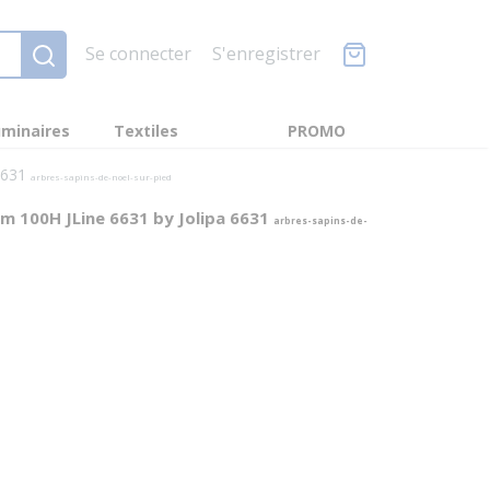
Se connecter
S'enregistrer
minaires
Textiles
PROMO
 6631
arbres-sapins-de-noel-sur-pied
um 100H JLine 6631 by Jolipa 6631
arbres-sapins-de-