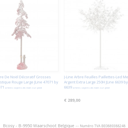
bre De Noël Décoratif Grosses
J-Line Arbre Feuilles Paillettes-Led Me
stique Rouge Large JLine 47071 by
Argent Extra Large 250H JLine 6639 by
071
6639
arbres-sapins-de-noel-sur-pied
arbres-sapins-de-noel-sur-pied
€ 289,00
Bcosy - B-9950 Waarschoot Belgique --
Numéro TVA BE0889388248