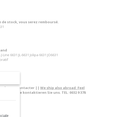
re de stock, vous serez remboursé.
631
land
J-Line 6631 JL-6631 Jolipa 6631 JO6631
oratif
ium
pas à nous contacter ||
We ship also abroad. Feel
sland. Bitte kontaktieren Sie uns. TEL: 0032 9 378
orative tree
ciale