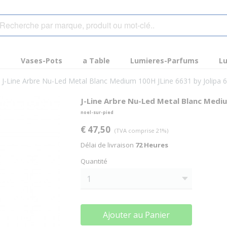
s
Vases-Pots
a Table
Lumieres-Parfums
Lu
J-Line Arbre Nu-Led Metal Blanc Medium 100H JLine 6631 by Jolipa
J-Line Arbre Nu-Led Metal Blanc Medi
noel-sur-pied
€ 47,50
(TVA comprise 21%)
Délai de livraison
72 Heures
Quantité
Ajouter au Panier