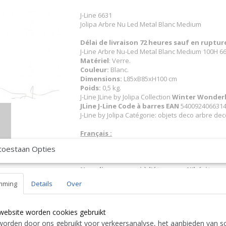
J-Line 6631
Jolipa Arbre Nu Led Metal Blanc Medium
Délai de livraison 72 heures sauf en ruptu
J-Line Arbre Nu-Led Metal Blanc Medium 100H 6
Matériel
: Verre.
Couleur:
Blanc.
Dimensions:
L85xB85xH100 cm
Poids:
0,5 kg.
J-Line JLine by Jolipa Collection
Winter Wonder
JLine J-Line Code à barres EAN
5400924066314 
J-Line by Jolipa Catégorie: objets deco arbre dec
Français :
J-Line by Jolipa Arbre Nu + Led Metal Blanc Med
toestaan Opties
J-Line arbres sapins de noel sur pied
Nous livrons aussi à l'étranger. N'hésitez 
free to contact us
|| Wir liefern auch im Au
mming
Details
Over
Contact Bcosy 1 CLICK HERE !
24 30 or
English:
website worden cookies gebruikt
J-Line by Jolipa Category: decorative objects dec
orden door ons gebruikt voor verkeersanalyse, het aanbieden van so