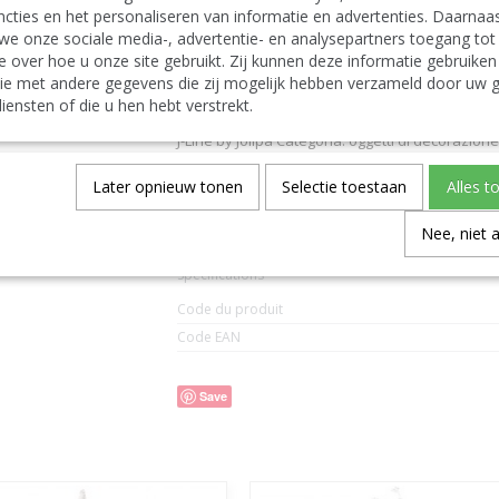
J Line Tree Bare+Led Metal White Medium
cties en het personaliseren van informatie en advertenties. Daarnaa
J-Line x mas christmas trees on foot
we onze sociale media-, advertentie- en analysepartners toegang tot
Deutsch:
e over hoe u onze site gebruikt. Zij kunnen deze informatie gebruiken
J-Line by Jolipa Kategorie: deko-objekte dekob
J Line Baum Kahl+Led Metall Weiß Medium
ie met andere gegevens die zij mogelijk hebben verzameld door uw g
J-Line weihnachtsbaum weihnachtsbaeume
iensten of die u hen hebt verstrekt.
Italiano:
J-Line by Jolipa Categoria: oggetti di decorazion
J Line Albero Nudo + Led Metallo Bianco Medium
Español:
Later opnieuw tonen
Selectie toestaan
Alles t
J-Line by Jolipa Categoría: objetos deco árbol de
J Line Arbol Desnudo+Led Metal Blanco Medium
Nee, niet 
Spécifications
Code du produit
Code EAN
Save