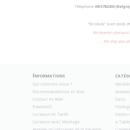
Téléphone
09/3782430 (Belgi
"En stock" si en stock 
We leveren uiteraard
We ship also ab
Informations
catég
Qui sommes-nous ?
Meuble
Recommandations et Avis
Assise
Contact et Aide
Deco
Paiement
Horlog
Livraison et Tarifs
Vases-
Livraison avec Montage
a Table
Annuler ou retourner et la garantie
Lumier