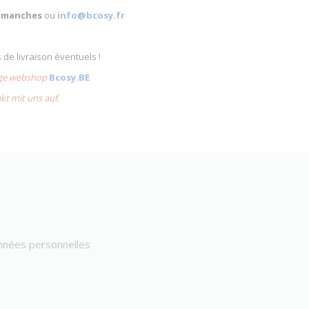
 dimanches
ou
info@bcosy.fr
s de livraison éventuels !
lige webshop
Bcosy.BE
akt mit uns auf.
onnées personnelles