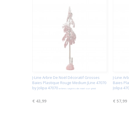
J-Line Arbre De Noël Décoratif Grosses
J-Line Ar
Baies Plastique Rouge Medium JLine 47070
Baies Pla
by Jolipa 47070
Jolipa 47
arbres-sapins-de-noel-sur-pied
€ 43,99
€ 57,99