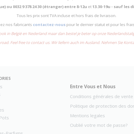
que) ou
0032 9 378 24 30 (étranger) entre
8-12u
et
13.30-19u - sauf les
Tous les prix sont TVA incluse et hors frais de livraison.
chez nos fabricants
contactez-nous
pour le dernier statut et pour les frai
 ook in België en Nederland maar dan bestel je beter op onze Nederlandsta
road. Feel free to contact us. Wir liefern auch im Ausland. Nehmen Sie Kont
ories
Entre Vous et Nous
s
s
Conditions générales de vente
Politique de protection des d
es
Mentions legales
Pots
Oublié votre mot de passe?
es-Parfums