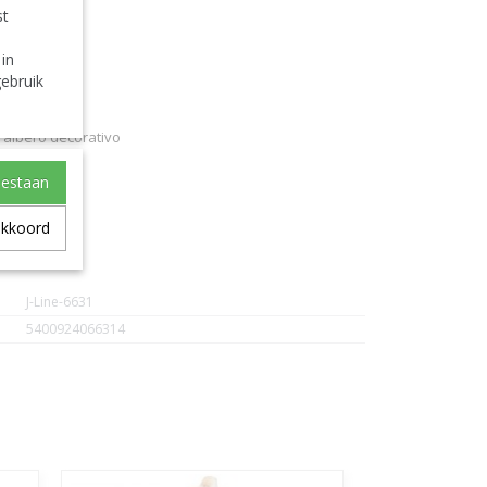
st
 in
aum
ebruik
e albero decorativo
oestaan
corativo
akkoord
J-Line-6631
5400924066314