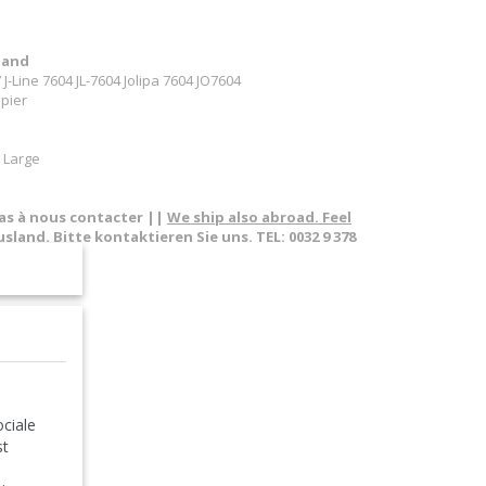
land
J-Line 7604 JL-7604 Jolipa 7604 JO7604
apier
r Large
pas à nous contacter ||
We ship also abroad. Feel
sland. Bitte kontaktieren Sie uns. TEL: 0032 9 378
perweight
eschwerer
ciale
st
ne fermacarte