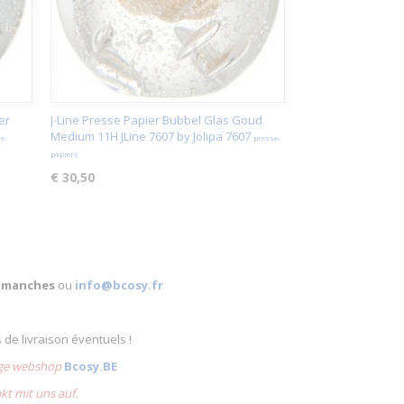
er
J-Line Presse Papier Bubbel Glas Goud
Medium 11H JLine 7607 by Jolipa 7607
e-
presse-
papiers
€ 30,50
 dimanches
ou
info@bcosy.fr
s de livraison éventuels !
lige webshop
Bcosy.BE
akt mit uns auf.