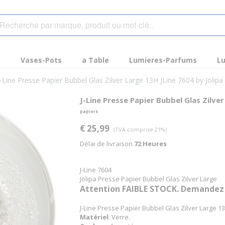
s
Vases-Pots
a Table
Lumieres-Parfums
Lu
J-Line Presse Papier Bubbel Glas Zilver Large 13H JLine 7604 by Jolip
J-Line Presse Papier Bubbel Glas Zilve
papiers
€ 25,99
(TVA comprise 21%)
Délai de livraison
72 Heures
J-Line 7604
Jolipa Presse Papier Bubbel Glas Zilver Large
Attention FAIBLE STOCK. Demandez no
J-Line Presse Papier Bubbel Glas Zilver Large 1
Matériel
: Verre.