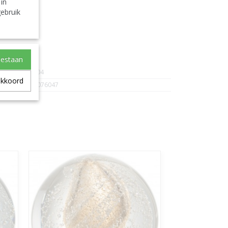
 in
ebruik
eles
oestaan
J-Line-7604
akkoord
5400924076047