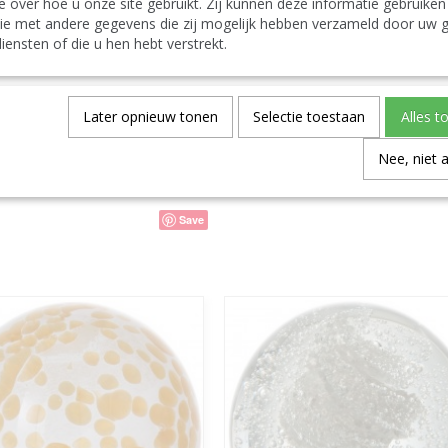
e over hoe u onze site gebruikt. Zij kunnen deze informatie gebruiken
J Line Pisapapeles Burbujas Cristal Plata Large
ie met andere gegevens die zij mogelijk hebben verzameld door uw g
Español:
iensten of die u hen hebt verstrekt.
J-Line by Jolipa Categoría: objetos deco pisapap
J Line Presse-Papier Blase Glas Silber Large
Spécifications
Later opnieuw tonen
Selectie toestaan
Alles t
Code du produit
Nee, niet 
Code EAN
Save