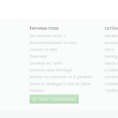
Informations
catég
Qui sommes-nous ?
Meuble
Recommandations et Avis
Assise
Contact et Aide
Deco
Paiement
Horlog
Livraison et Tarifs
Vases-
Livraison avec Montage
a Table
Annuler ou retourner et la garantie
Lumier
Notre e-catalogue J-Line by Jolipa
Lumina
PROMO
Textile
IZI_SHOP_HERROEPING