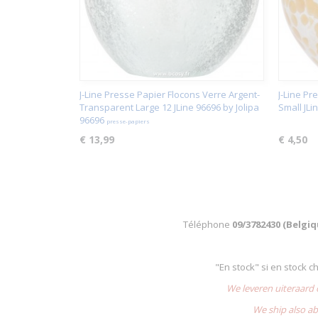
J-Line Presse Papier Flocons Verre Argent-
J-Line Pr
Transparent Large 12 JLine 96696 by Jolipa
Small JLi
96696
presse-papiers
€ 13,99
€ 4,50
Téléphone
09/3782430 (Belgi
"En stock" si en stock 
We leveren uiteraard
We ship also ab