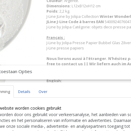
Couleur:
Argenté.
Dimensions:
L12xB12xH12 cm
Poids:
2,2 kg.
J-Line JLine by Jolipa Collection
Winter Wonder
JLine J-Line Code à barres EAN
5400924076047 
J-Line by Jolipa Catégorie: objets deco presse p
Français :
J-Line by Jolipa Presse Papier Bubbel Glas Zilve
J-Line presse papiers
Nous livrons aussi à l'étranger. N'hésitez 
free to contact us
|| Wir liefern auch im Au
Contact Bcosy 1 CLICK HERE !
24 30 or
toestaan Opties
English:
J-Line by Jolipa Category: decorative objects pa
J Line Presse-Papier Bulles Verre Argent Large
mming
Details
Over
J-Line paper holders
Deutsch:
J-Line by Jolipa Kategorie: deko-objekte briefb
website worden cookies gebruikt
J Line Paperweight Bubble Glass Silver Large
orden door ons gebruikt voor verkeersanalyse, het aanbieden van so
J-Line briefbeschwerer
cties en het personaliseren van informatie en advertenties. Daarnaa
Italiano:
we onze sociale media-, advertentie- en analysepartners toegang tot
J-Line by Jolipa Categoria: oggetti di decorazio