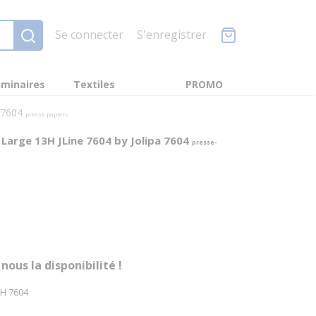
Se connecter
S'enregistrer
minaires
Textiles
PROMO
a 7604
presse-papiers
r Large 13H JLine 7604 by Jolipa 7604
presse-
us la disponibilité !
3H 7604