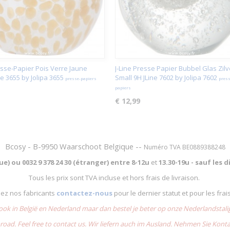
esse-Papier Pois Verre Jaune
J-Line Presse Papier Bubbel Glas Zilv
ne 3655 by Jolipa 3655
Small 9H JLine 7602 by Jolipa 7602
presse-papiers
press
papiers
€ 12,99
Bcosy - B-9950 Waarschoot Belgique --
Numéro TVA BE0889388248
que) ou
0032 9 378 24 30 (étranger) entre
8-12u
et
13.30-19u - sauf les
Tous les prix sont TVA incluse et hors frais de livraison.
chez nos fabricants
contactez-nous
pour le dernier statut et pour les frai
 ook in België en Nederland maar dan bestel je beter op onze Nederlandsta
road. Feel free to contact us. Wir liefern auch im Ausland. Nehmen Sie Kont