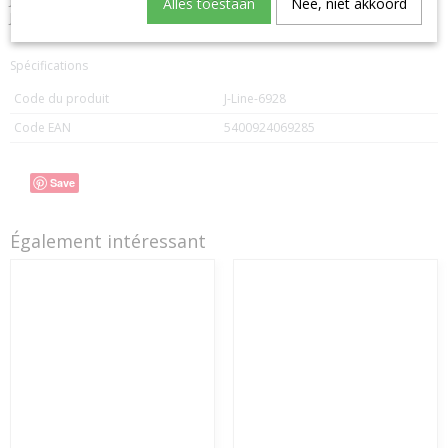
Alles toestaan
Nee, niet akkoord
J Line Colgador Perla Plastico Purpura Large
Spécifications
Code du produit
J-Line-6928
Code EAN
5400924069285
Save
Également intéressant