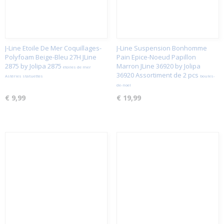
J-Line Etoile De Mer Coquillages-
J-Line Suspension Bonhomme
Polyfoam Beige-Bleu 27H JLine
Pain Epice-Noeud Papillon
2875 by Jolipa 2875
Marron JLine 36920 by Jolipa
étoiles de mer
36920 Assortiment de 2 pcs
Astéries statuettes
boules-
de-noel
€ 9,99
€ 19,99