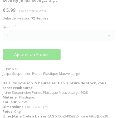
6928 by Jolipa 6928
pendeloques
€ 5,99
(TVA comprise 21%)
Délai de livraison
72 Heures
Quantité
Ajouter au Panier
J-Line 6928
Jolipa Suspension Perles Plastique Mauve Large
Délai de livraison 72 heures sauf en rupture de stock, vous
serez remboursé.
J-Line Suspension Perles Plastique Mauve Large 6928
Matériel
: Plastique.
Couleur:
Violet.
Dimensions:
L4xB2xH23 cm
Poids:
0 kg.
JLine J-Line Code à barres EAN
5400924069285 J-Line 6928 JL-6928