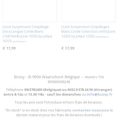
J-Line Suspension Coquillage
J-Line Suspension Coquillages
Dora Longue Corde Blanc
Blanc Corde Coton Ecru xH50 JLine
L7xB7xH45 JLine 10722 by Jolipa
12352 by Jolipa 12352
pendeloques
10722
pendeloques
€ 17,99
€ 17,99
Bcosy - B-9950 Waarschoot Belgique --
Numéro TVA
BE0889388248
Téléphone
09/3782430 (Belgique) ou
0032 9 378 24 30 (étranger)
entre
8-12u
et
13.30-19u - sauf les dimanches
ou
info@bcosy.fr
Tous les prix sont TVA incluse et hors frais de livraison.
"En stock" si en stock chez nos fabricants
contactez-nous
pour le
dernier statut et pour les frais de livraison éventuels !