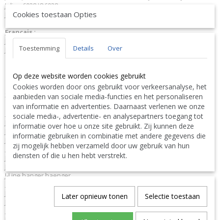
Jolipa 6928 JO6928
Cookies toestaan Opties
J-Line by Jolipa Catégorie: objets deco suspension
Français :
J-Line by Jolipa Suspension Perles Plastique Mauve Large
Toestemming
Details
Over
J-Line pendeloques
Nous livrons aussi à l'étranger. N'hésitez pas à nous contacter
Op deze website worden cookies gebruikt
||
We ship also abroad. Feel free to contact us
|| Wir liefern
auch im Ausland. Bitte kontaktieren Sie uns. TEL: 0032 9 378 24
Cookies worden door ons gebruikt voor verkeersanalyse, het
Contact Bcosy 1 CLICK HERE !
30 or
aanbieden van sociale media-functies en het personaliseren
van informatie en advertenties. Daarnaast verlenen we onze
English:
sociale media-, advertentie- en analysepartners toegang tot
J-Line by Jolipa Category: decorative objects pendant
informatie over hoe u onze site gebruikt. Zij kunnen deze
J Line Hanger Pearl Plastic Purple Large
informatie gebruiken in combinatie met andere gegevens die
J-Line pendants
zij mogelijk hebben verzameld door uw gebruik van hun
Deutsch:
diensten of die u hen hebt verstrekt.
J-Line by Jolipa Kategorie: deko-objekte anhänger
J Line Perlen Hängend Plastik Lila Large
J-Line hanger haenger
Italiano:
J-Line by Jolipa Categoria: oggetti di decorazione ciondolo
Later opnieuw tonen
Selectie toestaan
J Line Sospensione Perle Plastica Malva Large
Español:
J-Line by Jolipa Categoría: objetos deco pendiente