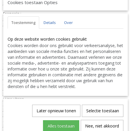
Cookies toestaan Opties
J-Line by Jolipa Catégorie: horloges horloge murale
Français :
J-Line by Jolipa Horloge Marbre Plastique Noir
Toestemming
Details
Over
J-Line pendules horloges
Nous livrons aussi à l'étranger. N'hésitez pas à nous contacter
Op deze website worden cookies gebruikt
||
We ship also abroad. Feel free to contact us
|| Wir liefern
auch im Ausland. Bitte kontaktieren Sie uns. TEL: 0032 9 378 24
Cookies worden door ons gebruikt voor verkeersanalyse, het
Contact Bcosy 1 CLICK HERE !
aanbieden van sociale media-functies en het personaliseren
30 or
van informatie en advertenties. Daarnaast verlenen we onze
English:
sociale media-, advertentie- en analysepartners toegang tot
J-Line by Jolipa Category: clocks wall clock
informatie over hoe u onze site gebruikt. Zij kunnen deze
J Line Clock Marble Plastic Black
informatie gebruiken in combinatie met andere gegevens die
J-Line watches clocks
zij mogelijk hebben verzameld door uw gebruik van hun
Deutsch:
diensten of die u hen hebt verstrekt.
J-Line by Jolipa Kategorie: uhren wanduhr
J Line Uhr Marmor Plastik Schwarz
J-Line uhren
Italiano:
J-Line by Jolipa Categoria: orologi orologio da muro
Later opnieuw tonen
Selectie toestaan
J Line Orologio Marmo Plastica Nero
Español:
J-Line by Jolipa Categoría: relojes reloj de pared
Alles toestaan
Nee, niet akkoord
J Line Reloj Marmol Plastico Negro