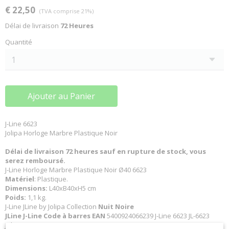
€ 22,50
(TVA comprise 21%)
Délai de livraison
72 Heures
Quantité
Ajouter au Panier
J-Line 6623
Jolipa Horloge Marbre Plastique Noir
Délai de livraison 72 heures sauf en rupture de stock, vous
serez remboursé.
J-Line Horloge Marbre Plastique Noir Ø40 6623
Matériel
: Plastique.
Dimensions:
L40xB40xH5 cm
Poids:
1,1 kg.
J-Line JLine by Jolipa Collection
Nuit Noire
JLine J-Line Code à barres EAN
5400924066239 J-Line 6623 JL-6623
Jolipa 6623 JO6623