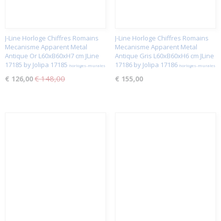
J-Line Horloge Chiffres Romains
J-Line Horloge Chiffres Romains
Mecanisme Apparent Metal
Mecanisme Apparent Metal
Antique Or L60xB60xH7 cm JLine
Antique Gris L60xB60xH6 cm JLine
17185 by Jolipa 17185
17186 by Jolipa 17186
horloges-murales
horloges-murales
€ 148,00
€ 126,00
€ 155,00