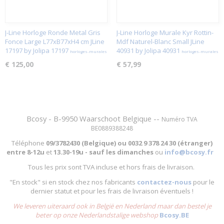
J-Line Horloge Ronde Metal Gris
J-Line Horloge Murale Kyr Rottin-
Fonce Large L77xB77xH4 cm JLine
Mdf Naturel-Blanc Small JLine
17197 by Jolipa 17197
40931 by Jolipa 40931
horloges-murales
horloges-murales
€ 125,00
€ 57,99
Bcosy - B-9950 Waarschoot Belgique --
Numéro TVA
BE0889388248
Téléphone
09/3782430 (Belgique) ou
0032 9 378 24 30 (étranger)
entre
8-12u
et
13.30-19u - sauf les dimanches
ou
info@bcosy.fr
Tous les prix sont TVA incluse et hors frais de livraison.
"En stock" si en stock chez nos fabricants
contactez-nous
pour le
dernier statut et pour les frais de livraison éventuels !
We leveren uiteraard ook in België en Nederland maar dan bestel je
beter op onze Nederlandstalige webshop
Bcosy.BE