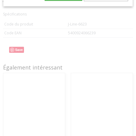
Spécifications
Code du produit
J-Line-6623
Code EAN
5400924066239
Save
Également intéressant