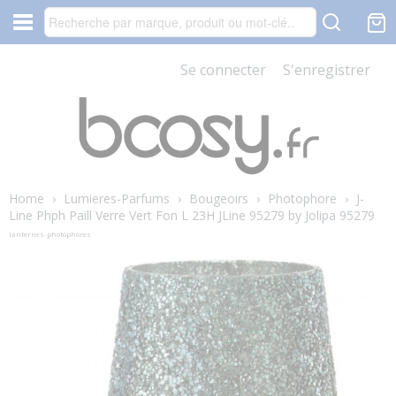
Se connecter
S'enregistrer
Home
›
Lumieres-Parfums
›
Bougeoirs
›
Photophore
›
J-
Line Phph Paill Verre Vert Fon L 23H JLine 95279 by Jolipa 95279
lanternes-photophores