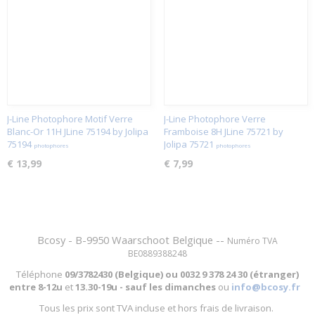
J-Line Photophore Motif Verre
J-Line Photophore Verre
Blanc-Or 11H JLine 75194 by Jolipa
Framboise 8H JLine 75721 by
75194
Jolipa 75721
photophores
photophores
€ 13,99
€ 7,99
Bcosy - B-9950 Waarschoot Belgique --
Numéro TVA
BE0889388248
Téléphone
09/3782430 (Belgique) ou
0032 9 378 24 30 (étranger)
entre
8-12u
et
13.30-19u - sauf les dimanches
ou
info@bcosy.fr
Tous les prix sont TVA incluse et hors frais de livraison.