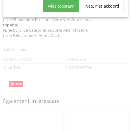
J-Line lanternen
Alles toestaan
Nee, niet akkoord
Italiano:
J-Line by Jolipa Categoria: portacandela portat-light
J Line Photophore Paillettes Verre Vert Fonce Large
Español:
J-Line by Jolipa Categoría: soporte vela fotosforo
J Line Fotos Lente Cr Verde Osc L
Spécifications
Code du produit
J-Line-95279
Code EAN
5415203952790
Save
Également intéressant