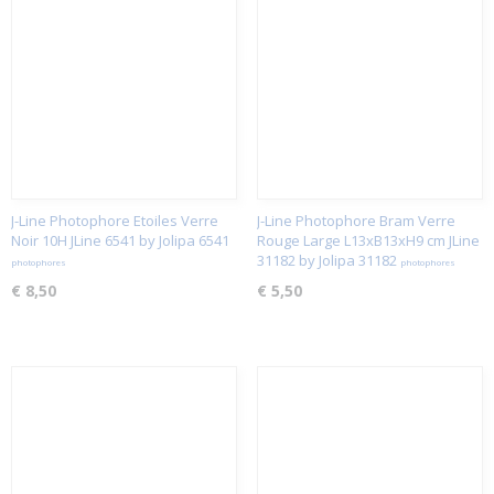
J-Line Photophore Etoiles Verre
J-Line Photophore Bram Verre
Noir 10H JLine 6541 by Jolipa 6541
Rouge Large L13xB13xH9 cm JLine
31182 by Jolipa 31182
photophores
photophores
€ 8,50
€ 5,50