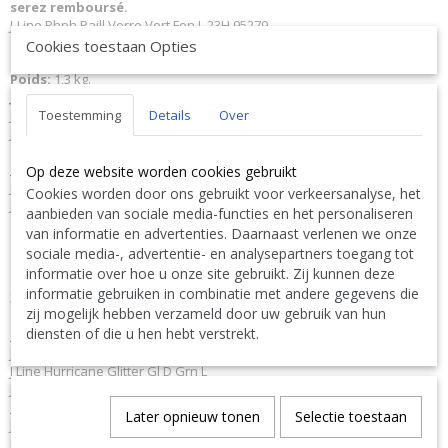
serez remboursé.
J-Line Phph Paill Verre Vert Fon L 23H 95279
Matériel
: Verre.
Cookies toestaan Opties
Dimensions:
L17xB17xH23 cm
Poids:
1,3 kg.
JLine J-Line Code à barres EAN
5415203952790 J-Line 95279 JL-95279
Toestemming
Details
Over
Jolipa 95279 JO95279
J-Line by Jolipa Catégorie: support bougie photophore
Français :
Op deze website worden cookies gebruikt
J-Line by Jolipa Phph Paill Verre Vert Fon L
Cookies worden door ons gebruikt voor verkeersanalyse, het
J-Line lanternes photophores
aanbieden van sociale media-functies en het personaliseren
van informatie en advertenties. Daarnaast verlenen we onze
Nous livrons aussi à l'étranger. N'hésitez pas à nous contacter
sociale media-, advertentie- en analysepartners toegang tot
||
We ship also abroad. Feel free to contact us
|| Wir liefern
informatie over hoe u onze site gebruikt. Zij kunnen deze
auch im Ausland. Bitte kontaktieren Sie uns. TEL: 0032 9 378 24
informatie gebruiken in combinatie met andere gegevens die
Contact Bcosy 1 CLICK HERE !
30 or
zij mogelijk hebben verzameld door uw gebruik van hun
diensten of die u hen hebt verstrekt.
English:
J-Line by Jolipa Category: candleholders candle holder
J Line Hurricane Glitter Gl D Grn L
J-Line lanterns hurricanes
Deutsch:
Later opnieuw tonen
Selectie toestaan
J-Line by Jolipa Kategorie: kerzenhalter windlicht
J Line Windlicht Paillette Gl D Grü L