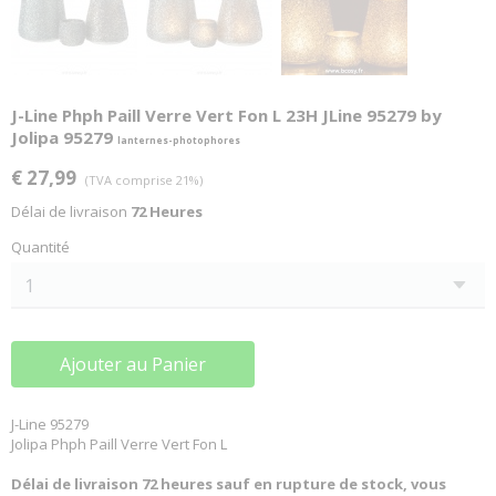
J-Line Phph Paill Verre Vert Fon L 23H JLine 95279 by
Jolipa 95279
lanternes-photophores
€ 27,99
(TVA comprise 21%)
Délai de livraison
72 Heures
Quantité
Ajouter au Panier
J-Line 95279
Jolipa Phph Paill Verre Vert Fon L
Délai de livraison 72 heures sauf en rupture de stock, vous