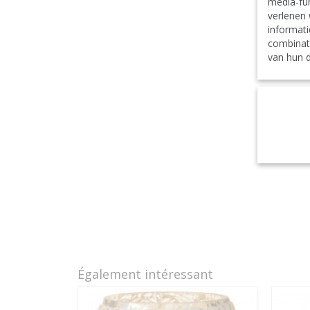
media-fun
verlenen 
informati
combinat
van hun d
Également intéressant