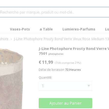
s
Vases-Pots
a Table
Lumieres-Parfums
Lu
phore
›
J-Line Photophore Frosty Rond Verre Vieux Rose Medium 13
J-Line Photophore Frosty Rond Verre 
7501
photophores
€ 11,99
(TVA comprise 21%)
Délai de livraison
72 Heures
Quantité
Ajouter au Panier