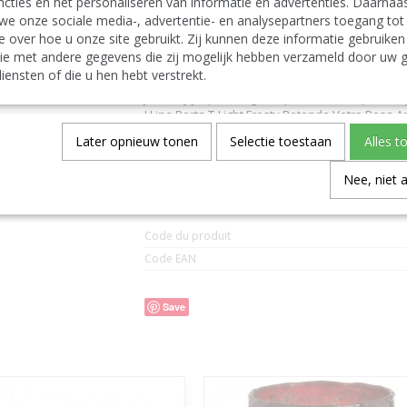
J-Line tea lights holders
cties en het personaliseren van informatie en advertenties. Daarnaa
Deutsch:
we onze sociale media-, advertentie- en analysepartners toegang tot
J-Line by Jolipa Kategorie: kerzenhalter windlicht
e over hoe u onze site gebruikt. Zij kunnen deze informatie gebruiken
J Line Teelichthalter Frost Rund Glas Alt Rosa 
ie met andere gegevens die zij mogelijk hebben verzameld door uw g
J-Line t lichthalter teelichtleuchter teelichte
iensten of die u hen hebt verstrekt.
Italiano:
J-Line by Jolipa Categoria: portacandela portat-li
J Line Porta T-Light Frosty Rotondo Vetro Rosa 
Español:
Later opnieuw tonen
Selectie toestaan
Alles t
J-Line by Jolipa Categoría: soporte vela fotosfor
J Line Fotosforo Frosty Redondo Cristal Viejo 
Nee, niet 
Spécifications
Code du produit
Code EAN
Save