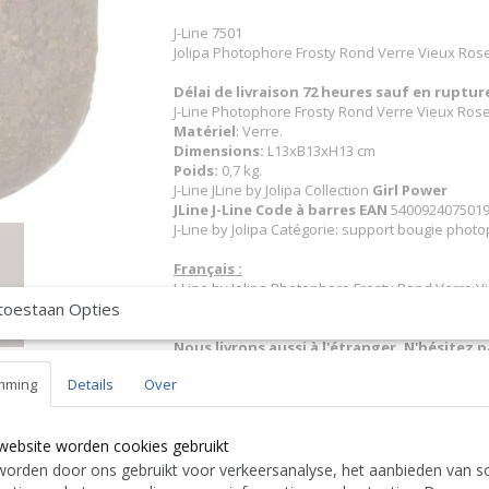
J-Line 7501
Jolipa Photophore Frosty Rond Verre Vieux Ro
Délai de livraison 72 heures sauf en ruptu
J-Line Photophore Frosty Rond Verre Vieux Ro
Matériel
: Verre.
Dimensions:
L13xB13xH13 cm
Poids:
0,7 kg.
J-Line JLine by Jolipa Collection
Girl Power
JLine J-Line Code à barres EAN
5400924075019 
J-Line by Jolipa Catégorie: support bougie phot
Français :
J-Line by Jolipa Photophore Frosty Rond Verre
toestaan Opties
J-Line photophores
Nous livrons aussi à l'étranger. N'hésitez 
free to contact us
|| Wir liefern auch im Au
mming
Details
Over
Contact Bcosy 1 CLICK HERE !
24 30 or
English:
website worden cookies gebruikt
J-Line by Jolipa Category: candleholders candle 
orden door ons gebruikt voor verkeersanalyse, het aanbieden van so
J Line Tealight Holder Frosty Round Glass Old 