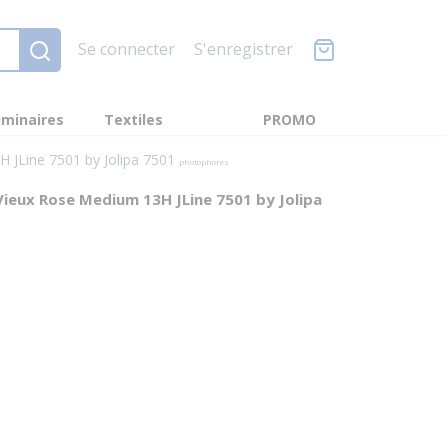
Se connecter
S'enregistrer
minaires
Textiles
PROMO
H JLine 7501 by Jolipa 7501
photophores
Vieux Rose Medium 13H JLine 7501 by Jolipa