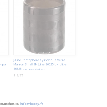
J-Line Photophore Cylindrique Verre
olipa
Marron Small 9H JLine 86525 by Jolipa
86525
lanternes-photophores
€ 9,99
 dimanches
ou
info@bcosy.fr