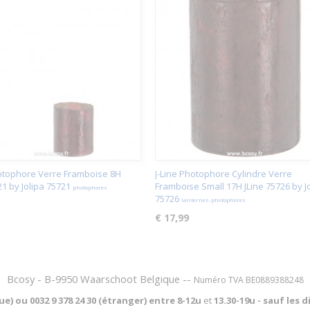
hotophore Verre Framboise 8H
J-Line Photophore Cylindre Verre
21 by Jolipa 75721
Framboise Small 17H JLine 75726 by J
photophores
75726
lanternes-photophores
€ 17,99
Bcosy - B-9950 Waarschoot Belgique --
Numéro TVA BE0889388248
que) ou
0032 9 378 24 30 (étranger) entre
8-12u
et
13.30-19u - sauf les