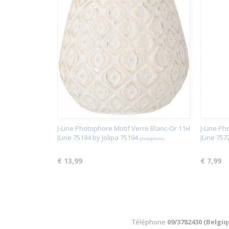
J-Line Photophore Motif Verre Blanc-Or 11H
J-Line P
JLine 75194 by Jolipa 75194
JLine 757
photophores
€ 13,99
€ 7,99
Téléphone
09/3782430 (Belgi