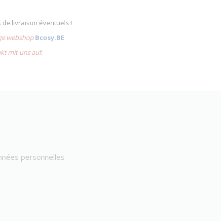
s de livraison éventuels !
lige webshop
Bcosy.BE
akt mit uns auf.
onnées personnelles