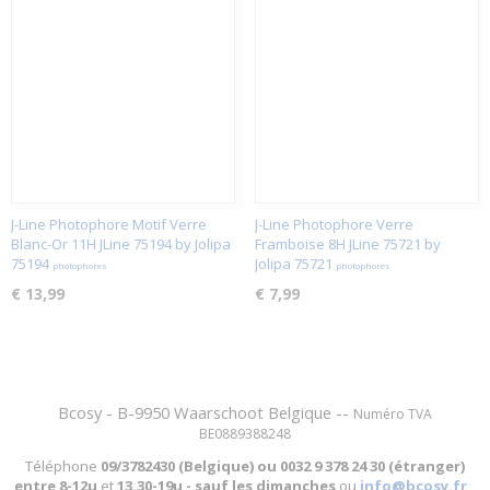
J-Line Photophore Motif Verre
J-Line Photophore Verre
Blanc-Or 11H JLine 75194 by Jolipa
Framboise 8H JLine 75721 by
75194
Jolipa 75721
photophores
photophores
€ 13,99
€ 7,99
Bcosy - B-9950 Waarschoot Belgique --
Numéro TVA
BE0889388248
Téléphone
09/3782430 (Belgique) ou
0032 9 378 24 30 (étranger)
entre
8-12u
et
13.30-19u - sauf les dimanches
ou
info@bcosy.fr