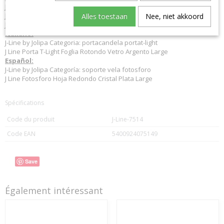
J-Line by Jolipa Kategorie: kerzenhalter windlicht
J Line Teelichthalter Blatt Rund Glas Silber Large
Alles toestaan
Nee, niet akkoord
J-Line t lichthalter teelichtleuchter teelichte
Italiano:
J-Line by Jolipa Categoria: portacandela portat-light
J Line Porta T-Light Foglia Rotondo Vetro Argento Large
Español:
J-Line by Jolipa Categoría: soporte vela fotosforo
J Line Fotosforo Hoja Redondo Cristal Plata Large
Spécifications
Code du produit
J-Line-7514
Code EAN
5400924075149
Save
Également intéressant