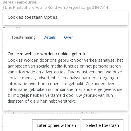
serez remboursé.
J-Line Photophore Feuille Rond Verre Argent Large 31H 7514
Matériel
: Verre.
Cookies toestaan Opties
Couleur:
Argenté.
Dimensions:
L25xB25xH31 cm
Poids:
3,1 kg.
J-Line JLine by Jolipa Collection
Natural Essentials
Toestemming
Details
Over
JLine J-Line Code à barres EAN
5400924075149 J-Line 7514 JL-7514
Jolipa 7514 JO7514
J-Line by Jolipa Catégorie: support bougie photophore
Op deze website worden cookies gebruikt
Cookies worden door ons gebruikt voor verkeersanalyse, het
Français :
J-Line by Jolipa Photophore Feuille Rond Verre Argent Large
aanbieden van sociale media-functies en het personaliseren
J-Line photophores
van informatie en advertenties. Daarnaast verlenen we onze
sociale media-, advertentie- en analysepartners toegang tot
Nous livrons aussi à l'étranger. N'hésitez pas à nous contacter
informatie over hoe u onze site gebruikt. Zij kunnen deze
||
We ship also abroad. Feel free to contact us
|| Wir liefern
informatie gebruiken in combinatie met andere gegevens die
auch im Ausland. Bitte kontaktieren Sie uns. TEL: 0032 9 378 24
zij mogelijk hebben verzameld door uw gebruik van hun
Contact Bcosy 1 CLICK HERE !
30 or
diensten of die u hen hebt verstrekt.
English:
J-Line by Jolipa Category: candleholders candle holder
J Line Tealight Holder Leaf Round Glass Silver Large
J-Line tea lights holders
Later opnieuw tonen
Selectie toestaan
Deutsch: