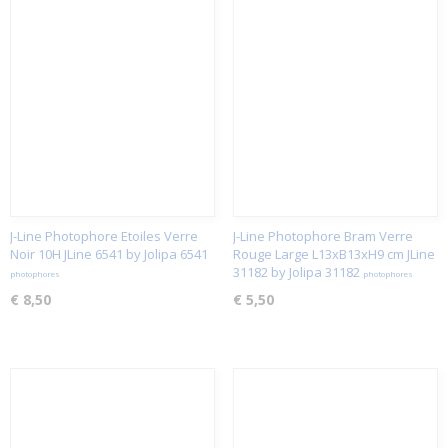
J-Line Photophore Etoiles Verre
J-Line Photophore Bram Verre
Noir 10H JLine 6541 by Jolipa 6541
Rouge Large L13xB13xH9 cm JLine
31182 by Jolipa 31182
photophores
photophores
€ 8,50
€ 5,50