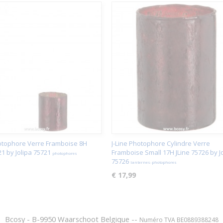
hotophore Verre Framboise 8H
J-Line Photophore Cylindre Verre
21 by Jolipa 75721
Framboise Small 17H JLine 75726 by J
photophores
75726
lanternes-photophores
€ 17,99
Bcosy - B-9950 Waarschoot Belgique --
Numéro TVA BE0889388248