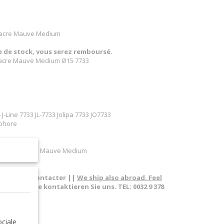
 Nacre Mauve Medium
re de stock, vous serez remboursé.
 Nacre Mauve Medium Ø15 7733
J-Line 7733 JL-7733 Jolipa 7733 JO7733
ophore
rre Effet Nacre Mauve Medium
pas à nous contacter ||
We ship also abroad. Feel
sland. Bitte kontaktieren Sie uns. TEL: 0032 9 378
ciale