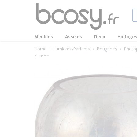
Meubles
Assises
Deco
Horloge
Home
›
Lumieres-Parfums
›
Bougeoirs
›
Photo
photophores