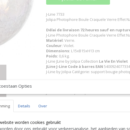
J-Line 7733
Jolipa Photophore Boule Craquele Verre Effet
Délai de livraison 72 heures sauf en ruptu
J-Line Photophore Boule Craquele Verre Effet
Matériel
: Verre.
Couleur:
Violet.
Dimensions:
L15xB15xH13 cm
Poids:
0,6 kg.
J-Line JLine by Jolipa Collection
La Vie En Violet
JLine J-Line Code à barres EAN
5400924077334 
J-Line by Jolipa Catégorie: support bougie phot
Français :
toestaan Opties
J-Line by Jolipa Photophore Boule Craquele Ve
J-Line lanternes photophores
Nous livrons aussi à l'étranger. N'hésitez 
mming
Details
Over
free to contact us
|| Wir liefern auch im Au
Contact Bcosy 1 CLICK HERE !
24 30 or
website worden cookies gebruikt
English:
orden door ons gebruikt voor verkeersanalyse, het aanbieden van so