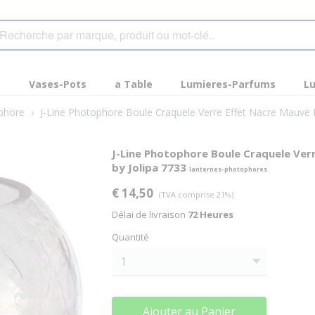
s
Vases-Pots
a Table
Lumieres-Parfums
Lu
phore
›
J-Line Photophore Boule Craquele Verre Effet Nacre Mauve
J-Line Photophore Boule Craquele Ver
by Jolipa 7733
lanternes-photophores
€ 14,50
(TVA comprise 21%)
Délai de livraison
72 Heures
Quantité
Ajouter au Panier