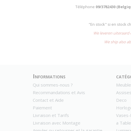
Téléphone
09/3782430 (Belgi
"En stock" si en stock 
We leveren uiteraard
We ship also ab
Informations
catég
Qui sommes-nous ?
Meuble
Recommandations et Avis
Assise
Contact et Aide
Deco
Paiement
Horlog
Livraison et Tarifs
Vases-
Livraison avec Montage
a Table
Annuler ou retourner et la garantie
Lumier