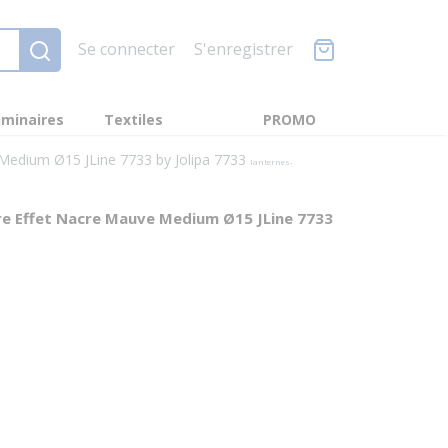
Se connecter
S'enregistrer
minaires
Textiles
PROMO
 Medium Ø15 JLine 7733 by Jolipa 7733
lanternes-
re Effet Nacre Mauve Medium Ø15 JLine 7733