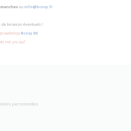
 dimanches
ou
info@bcosy.fr
s de livraison éventuels !
lige webshop
Bcosy.BE
akt mit uns auf.
onnées personnelles