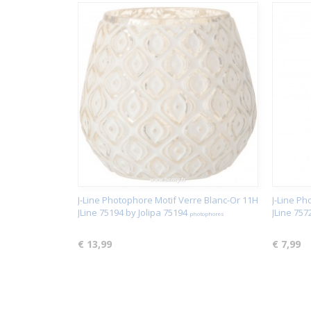
J-Line Photophore Motif Verre Blanc-Or 11H
J-Line P
JLine 75194 by Jolipa 75194
JLine 757
photophores
€ 13,99
€ 7,99