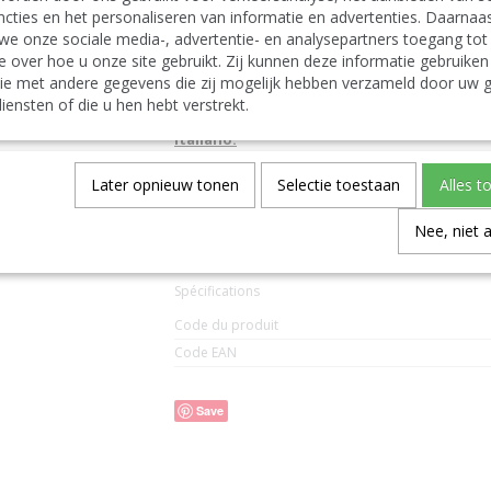
J-Line by Jolipa Category: candleholders candle 
cties en het personaliseren van informatie en advertenties. Daarnaa
J Line Hurricane Light Ball Craquelure Glass Pea
we onze sociale media-, advertentie- en analysepartners toegang tot
J-Line lanterns hurricanes
e over hoe u onze site gebruikt. Zij kunnen deze informatie gebruiken
Deutsch:
J-Line by Jolipa Kategorie: kerzenhalter windlicht
ie met andere gegevens die zij mogelijk hebben verzameld door uw g
J Line Windlicht Kugel Rissig Glas Perle-Effekt L
iensten of die u hen hebt verstrekt.
J-Line lanternen
Italiano:
J-Line by Jolipa Categoria: portacandela portat-li
J Line Portacandele Palla Screpolato Vetro As
Later opnieuw tonen
Selectie toestaan
Alles t
Español:
J-Line by Jolipa Categoría: soporte vela fotosfor
Nee, niet 
J Line Fotosforo Bola Agrietado Cristal Nacara
Spécifications
Code du produit
Code EAN
Save