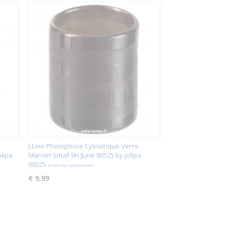
J-Line Photophore Cylindrique Verre
olipa
Marron Small 9H JLine 86525 by Jolipa
86525
lanternes-photophores
€ 9,99