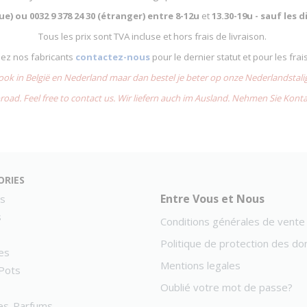
que) ou
0032 9 378 24 30 (étranger) entre
8-12u
et
13.30-19u - sauf les
Tous les prix sont TVA incluse et hors frais de livraison.
chez nos fabricants
contactez-nous
pour le dernier statut et pour les frai
 ook in België en Nederland maar dan bestel je beter op onze Nederlandsta
road. Feel free to contact us. Wir liefern auch im Ausland. Nehmen Sie Kont
ories
Entre Vous et Nous
s
s
Conditions générales de vente
Politique de protection des d
es
Mentions legales
Pots
Oublié votre mot de passe?
es-Parfums