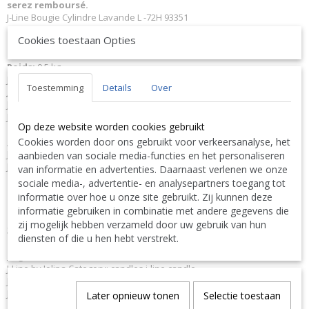
serez remboursé.
J-Line Bougie Cylindre Lavande L -72H 93351
Matériel
: Paraffine.
Cookies toestaan Opties
Couleur:
Violet.
Dimensions:
L7xB7xH15 cm
Poids:
0,5 kg.
J-Line JLine by Jolipa Collection
Violet Ambition
Toestemming
Details
Over
JLine J-Line Code à barres EAN
5414451933513 J-Line 93351 JL-93351
Jolipa 93351 JO93351
J-Line by Jolipa Catégorie: bougies bougie j-line
Op deze website worden cookies gebruikt
Cookies worden door ons gebruikt voor verkeersanalyse, het
Français :
J-Line by Jolipa Bougie Cylindre Lavande L 52H
aanbieden van sociale media-functies en het personaliseren
J-Line bougies cylindre
van informatie en advertenties. Daarnaast verlenen we onze
sociale media-, advertentie- en analysepartners toegang tot
Nous livrons aussi à l'étranger. N'hésitez pas à nous contacter
informatie over hoe u onze site gebruikt. Zij kunnen deze
||
We ship also abroad. Feel free to contact us
|| Wir liefern
informatie gebruiken in combinatie met andere gegevens die
auch im Ausland. Bitte kontaktieren Sie uns. TEL: 0032 9 378 24
zij mogelijk hebben verzameld door uw gebruik van hun
Contact Bcosy 1 CLICK HERE !
30 or
diensten of die u hen hebt verstrekt.
English:
J-Line by Jolipa Category: candles j-line candle
J Line Cyl. Candle Lavender L -52H J Line
J-Line cylindric candles
Later opnieuw tonen
Selectie toestaan
Deutsch: