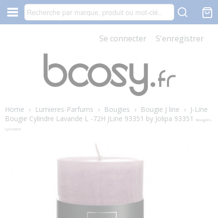
Se connecter
S'enregistrer
Home
›
Lumieres-Parfums
›
Bougies
›
Bougie J line
›
J-Line
Bougie Cylindre Lavande L -72H JLine 93351 by Jolipa 93351
bougies-
cylindre