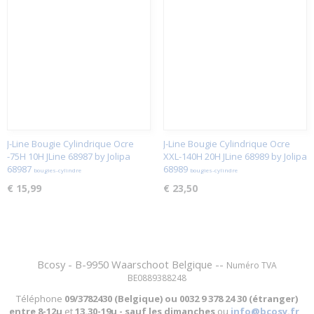
J-Line Bougie Cylindrique Ocre
J-Line Bougie Cylindrique Ocre
-75H 10H JLine 68987 by Jolipa
XXL-140H 20H JLine 68989 by Jolipa
68987
68989
bougies-cylindre
bougies-cylindre
€ 15,99
€ 23,50
Bcosy - B-9950 Waarschoot Belgique --
Numéro TVA
BE0889388248
Téléphone
09/3782430 (Belgique) ou
0032 9 378 24 30 (étranger)
entre
8-12u
et
13.30-19u - sauf les dimanches
ou
info@bcosy.fr