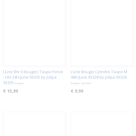
J-Line Bte 6 Bougies Taupe Fonce
J-Line Bougie Cylindre Taupe M
-13H 24H JLine 93335 by Jolipa
48H JLine 93328 by Jolipa 93328
93335
bougies
bougies-cylindre
€ 15,99
€ 9,99