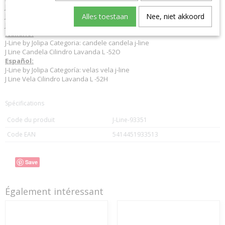
J-Line by Jolipa Kategorie: kerzen j-line kerzen
J Line Zylinderkerze Lavendel L -52S
Alles toestaan
Nee, niet akkoord
J-Line zylinderkerzen
Italiano:
J-Line by Jolipa Categoria: candele candela j-line
J Line Candela Cilindro Lavanda L -52O
Español:
J-Line by Jolipa Categoría: velas vela j-line
J Line Vela Cilindro Lavanda L -52H
Spécifications
Code du produit
J-Line-93351
Code EAN
5414451933513
Save
Également intéressant