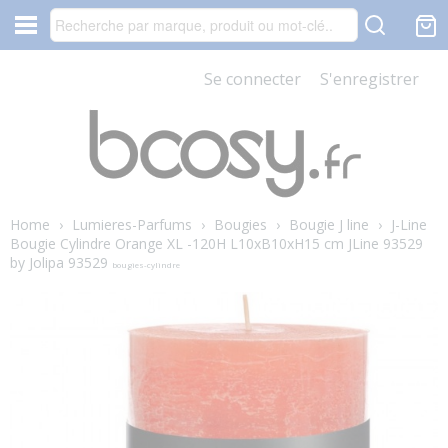
Se connecter
S'enregistrer
Home
›
Lumieres-Parfums
›
Bougies
›
Bougie J line
›
J-Line
Bougie Cylindre Orange XL -120H L10xB10xH15 cm JLine 93529
by Jolipa 93529
bougies-cylindre