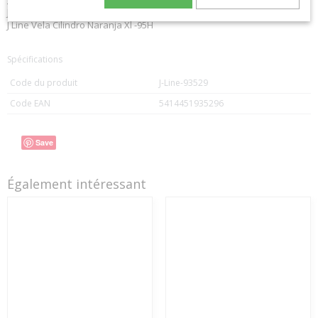
J-Line by Jolipa Categoría: velas vela j-line
J Line Vela Cilindro Naranja Xl -95H
Spécifications
Code du produit
J-Line-93529
Code EAN
5414451935296
Save
Également intéressant