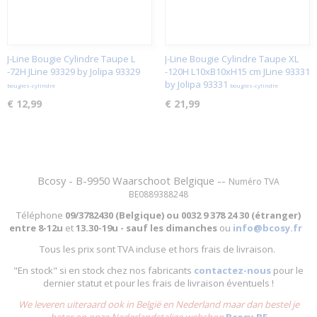
J-Line Bougie Cylindre Taupe L
J-Line Bougie Cylindre Taupe XL
-72H JLine 93329 by Jolipa 93329
-120H L10xB10xH15 cm JLine 93331
by Jolipa 93331
bougies-cylindre
bougies-cylindre
€ 12,99
€ 21,99
Bcosy - B-9950 Waarschoot Belgique --
Numéro TVA
BE0889388248
Téléphone
09/3782430 (Belgique) ou
0032 9 378 24 30 (étranger)
entre
8-12u
et
13.30-19u - sauf les dimanches
ou
info@bcosy.fr
Tous les prix sont TVA incluse et hors frais de livraison.
"En stock" si en stock chez nos fabricants
contactez-nous
pour le
dernier statut et pour les frais de livraison éventuels !
We leveren uiteraard ook in België en Nederland maar dan bestel je