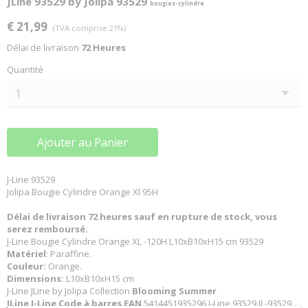
JLine 93529 by Jolipa 93529
bougies-cylindre
€ 21,99
(TVA comprise 21%)
Délai de livraison
72 Heures
Quantité
Ajouter au Panier
J-Line 93529
Jolipa Bougie Cylindre Orange Xl 95H
Délai de livraison 72 heures sauf en rupture de stock, vous
serez remboursé.
J-Line Bougie Cylindre Orange XL -120H L10xB10xH15 cm 93529
Matériel
: Paraffine.
Couleur:
Orange.
Dimensions:
L10xB10xH15 cm
J-Line JLine by Jolipa Collection
Blooming Summer
JLine J-Line Code à barres EAN
5414451935296 J-Line 93529 JL-93529