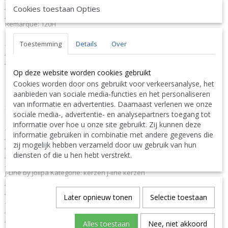
Jolipa 93529 JO93529
Cookies toestaan Opties
J-Line by Jolipa Catégorie: bougies bougie j-line
Remarque: 120H
Français :
Toestemming
Details
Over
J-Line by Jolipa Bougie Cylindre Orange Xl 95H
J-Line bougies cylindre
Op deze website worden cookies gebruikt
Nous livrons aussi à l'étranger. N'hésitez pas à nous contacter
Cookies worden door ons gebruikt voor verkeersanalyse, het
||
We ship also abroad. Feel free to contact us
|| Wir liefern
aanbieden van sociale media-functies en het personaliseren
auch im Ausland. Bitte kontaktieren Sie uns. TEL: 0032 9 378 24
van informatie en advertenties. Daarnaast verlenen we onze
Contact Bcosy 1 CLICK HERE !
30 or
sociale media-, advertentie- en analysepartners toegang tot
informatie over hoe u onze site gebruikt. Zij kunnen deze
English:
informatie gebruiken in combinatie met andere gegevens die
J-Line by Jolipa Category: candles j-line candle
zij mogelijk hebben verzameld door uw gebruik van hun
J Line Cyl. Candle Orange Xl -95H J Line
J-Line cylindric candles
diensten of die u hen hebt verstrekt.
Deutsch:
J-Line by Jolipa Kategorie: kerzen j-line kerzen
J Line Zylinderkerze Orange Xl -95S
J-Line zylinderkerzen
Later opnieuw tonen
Selectie toestaan
Italiano:
J-Line by Jolipa Categoria: candele candela j-line
J Line Candela Cilindro Arancia Xl -95O
Alles toestaan
Nee, niet akkoord
Español: