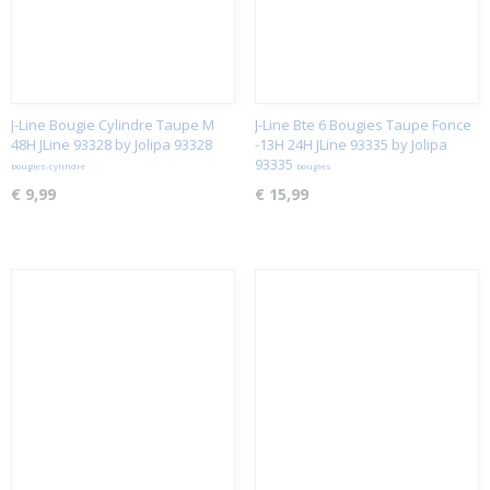
J-Line Bougie Cylindre Taupe M
J-Line Bte 6 Bougies Taupe Fonce
48H JLine 93328 by Jolipa 93328
-13H 24H JLine 93335 by Jolipa
93335
bougies-cylindre
bougies
€ 9,99
€ 15,99