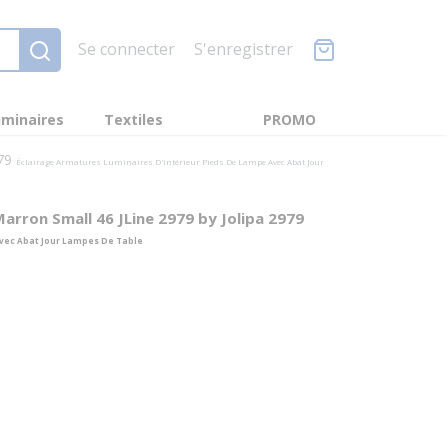
Se connecter
S'enregistrer
minaires
Textiles
PROMO
979
Éclairage Armatures Luminaires D'intérieur Pieds De Lampe Avec Abat Jour
arron Small 46 JLine 2979 by Jolipa 2979
Avec Abat Jour Lampes De Table