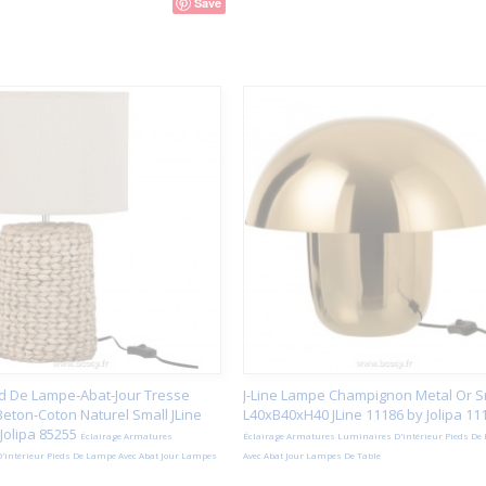
Save
ied De Lampe-Abat-Jour Tresse
J-Line Lampe Champignon Metal Or S
eton-Coton Naturel Small JLine
L40xB40xH40 JLine 11186 by Jolipa 11
Jolipa 85255
Éclairage Armatures
Éclairage Armatures Luminaires D'intérieur Pieds De
'intérieur Pieds De Lampe Avec Abat Jour Lampes
Avec Abat Jour Lampes De Table