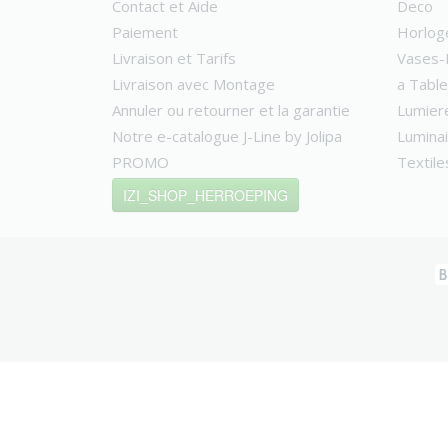
Contact et Aide
Deco
Paiement
Horlog
Livraison et Tarifs
Vases-
Livraison avec Montage
a Table
Annuler ou retourner et la garantie
Lumier
Notre e-catalogue J-Line by Jolipa
Lumina
PROMO
Textile
IZI_SHOP_HERROEPING