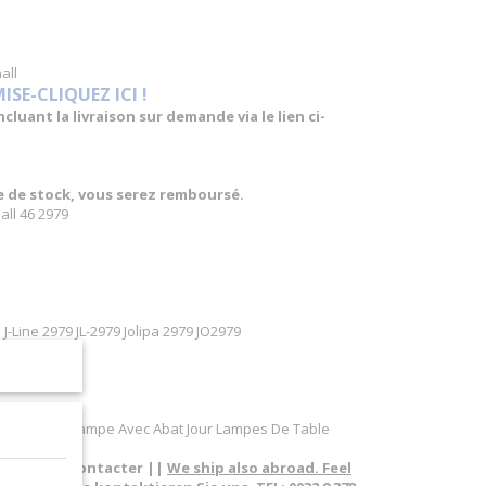
all
E-CLIQUEZ ICI !
luant la livraison sur demande via le lien ci-
re de stock, vous serez remboursé.
all 46 2979
J-Line 2979 JL-2979 Jolipa 2979 JO2979
able
Marron Small
eur Pieds De Lampe Avec Abat Jour Lampes De Table
pas à nous contacter ||
We ship also abroad. Feel