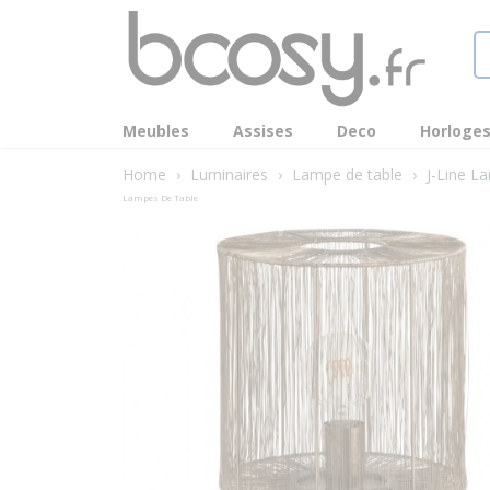
Meubles
Assises
Deco
Horloge
Home
›
Luminaires
›
Lampe de table
›
J-Line L
Lampes De Table