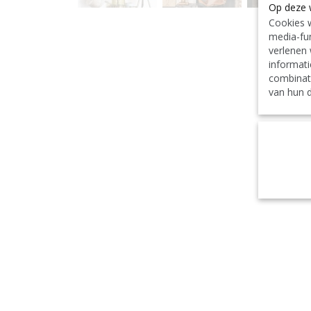
Op deze 
Cookies w
media-fun
verlenen 
informati
combinat
van hun d