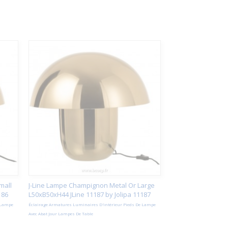
mall
J-Line Lampe Champignon Metal Or Large
186
L50xB50xH44 JLine 11187 by Jolipa 11187
 Lampe
Éclairage Armatures Luminaires D'intérieur Pieds De Lampe
Avec Abat Jour Lampes De Table