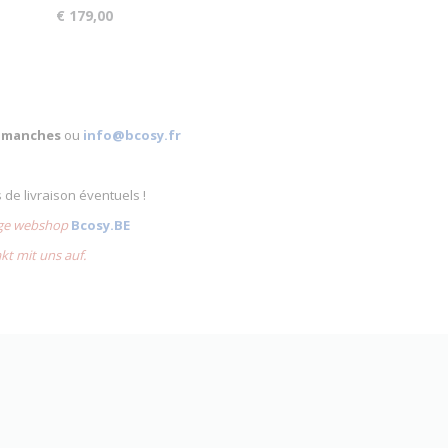
€ 179,00
 dimanches
ou
info@bcosy.fr
s de livraison éventuels !
lige webshop
Bcosy.BE
akt mit uns auf.