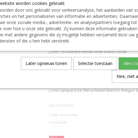
free to contact us
|| Wir liefern auch im Au
website worden cookies gebruikt
Contact Bcosy 1 CLICK HERE !
24 30 or
orden door ons gebruikt voor verkeersanalyse, het aanbieden van so
cties en het personaliseren van informatie en advertenties. Daarnaa
English:
we onze sociale media-, advertentie- en analysepartners toegang tot
J-Line by Jolipa Category: lighting table lamp
e over hoe u onze site gebruikt. Zij kunnen deze informatie gebruiken
J Line Table Lamp Metal Antique Brown Small
ie met andere gegevens die zij mogelijk hebben verzameld door uw g
J-Line Table Lights
Deutsch:
iensten of die u hen hebt verstrekt.
J-Line by Jolipa Kategorie: lampen tischlampe
J Line Tischlampe Metall Antik Braun Small
J-Line Lampenfusse Mit Schirmen Tischlampen 
Italiano:
Later opnieuw tonen
Selectie toestaan
Alles t
J-Line by Jolipa Categoria: illuminazione lamada
J Line Lampada Da Tavolo Metallo Antique Marr
Nee, niet 
Español:
J-Line by Jolipa Categoría: iluminación lámpara
J Line Lampara De Mesa Metal Marron Antiguo 
Spécifications
Code du produit
Code EAN