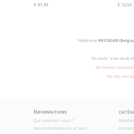
€ 97,99
€ 72,50
Téléphone
09/3782430 (Belgi
"En stock" si en stock 
We leveren uiteraard
We ship also ab
Informations
catég
Qui sommes-nous ?
Meuble
Recommandations et Avis
Assise