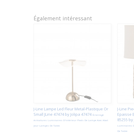
Également intéressant
J-Line Lampe Led Fleur Metal-Plastique Or
J-Line P
Small JLine 47474 by Jolipa 47474
Epaisse B
Éclairage
85255 by 
Armatures Luminaires D'intérieur Pieds De Lampe Avec Abat
Jour Lampes De Table
Luminaires D
De Table