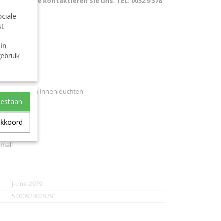
sland. Bitte kontaktieren Sie uns. TEL: 0032 9 378
ciale
st
 in
ebruik
Tischleuchten Innenleuchten
oestaan
 da tavola
one Small
akkoord
 de mesa
Small
J-Line-2979
5400924029791