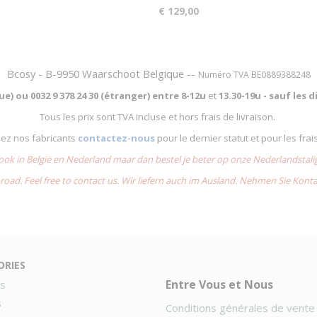
€ 129,00
Bcosy - B-9950 Waarschoot Belgique --
Numéro TVA BE0889388248
que) ou
0032 9 378 24 30 (étranger) entre
8-12u
et
13.30-19u - sauf les
Tous les prix sont TVA incluse et hors frais de livraison.
chez nos fabricants
contactez-nous
pour le dernier statut et pour les frai
 ook in België en Nederland maar dan bestel je beter op onze Nederlandsta
road. Feel free to contact us. Wir liefern auch im Ausland. Nehmen Sie Kont
ories
Entre Vous et Nous
s
s
Conditions générales de vente