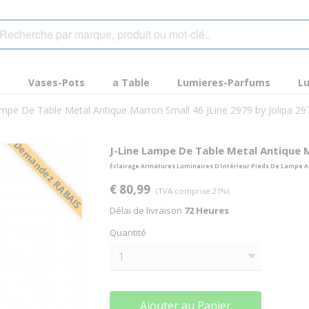
s
Vases-Pots
a Table
Lumieres-Parfums
Lu
ampe De Table Metal Antique Marron Small 46 JLine 2979 by Jolipa 2
Demandez RABAIS
J-Line Lampe De Table Metal Antique M
Éclairage Armatures Luminaires D'intérieur Pieds De Lampe 
€ 80,99
(TVA comprise 21%)
Délai de livraison
72 Heures
Quantité
Ajouter au Panier