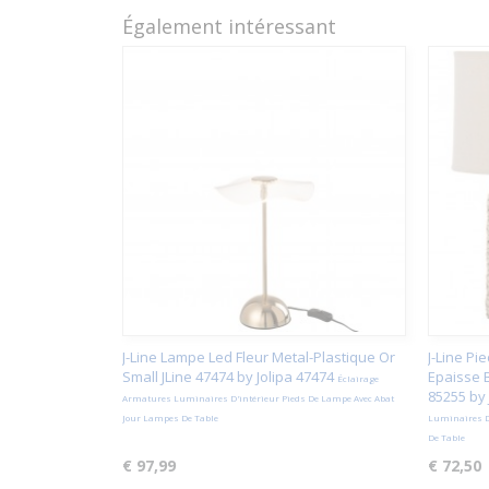
Également intéressant
J-Line Lampe Led Fleur Metal-Plastique Or
J-Line P
Small JLine 47474 by Jolipa 47474
Epaisse B
Éclairage
85255 by 
Armatures Luminaires D'intérieur Pieds De Lampe Avec Abat
Jour Lampes De Table
Luminaires D
De Table
€ 97,99
€ 72,50