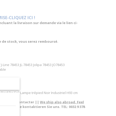
E-CLIQUEZ ICI !
luant la livraison sur demande via le lien ci-
re de stock, vous serez remboursé.
J-Line 78453 JL-78453 Jolipa 78453 JO78453
able
Pied De Sol/Lampe trépied Noir Industriel H93 cm
pas à nous contacter ||
We ship also abroad. Feel
sland. Bitte kontaktieren Sie uns. TEL: 0032 9 378