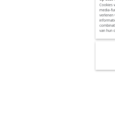
Cookies w
media-fun
verlenen 
informati
combinat
van hun d