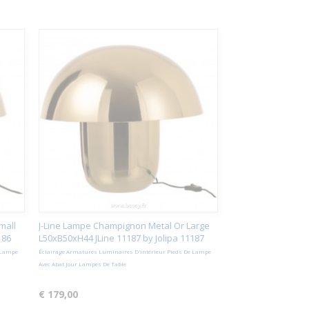
mall
J-Line Lampe Champignon Metal Or Large
186
L50xB50xH44 JLine 11187 by Jolipa 11187
 Lampe
Éclairage Armatures Luminaires D'intérieur Pieds De Lampe
Avec Abat Jour Lampes De Table
€ 179,00