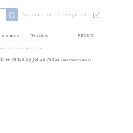
Se connecter
S'enregistrer
minaires
Textiles
PROMO
es Raides Debouts Sur Pied De Sol
JLine 78453 by Jolipa 78453
Lampadaires Lampes