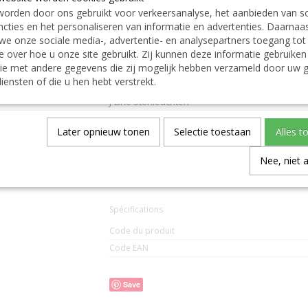
orden door ons gebruikt voor verkeersanalyse, het aanbieden van so
English:
cties en het personaliseren van informatie en advertenties. Daarnaa
J-Line by Jolipa Category: lighting table lamp
we onze sociale media-, advertentie- en analysepartners toegang tot
J Line Standing Lamp Round Metal Grey
J-Line Floor lights Standing Floorlamps
e over hoe u onze site gebruikt. Zij kunnen deze informatie gebruiken
Deutsch:
ie met andere gegevens die zij mogelijk hebben verzameld door uw g
J-Line by Jolipa Kategorie: lampen tischlampe
iensten of die u hen hebt verstrekt.
J Line Standlampe Rund Metall Grau
J-Line Stehleuchten
Italiano:
J-Line by Jolipa Categoria: illuminazione lamada
Later opnieuw tonen
Selectie toestaan
Alles t
J Line Lampada Da Terra Rotondo Metallo Grigio
Español:
Nee, niet 
J-Line by Jolipa Categoría: iluminación lámpara
J Line Lámpara De Pie Redondo Metal Gris
Spécifications
Code du produit
Code EAN
Save