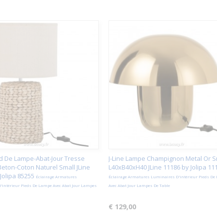
ied De Lampe-Abat-Jour Tresse
J-Line Lampe Champignon Metal Or S
eton-Coton Naturel Small JLine
L40xB40xH40 JLine 11186 by Jolipa 11
Jolipa 85255
Éclairage Armatures
Éclairage Armatures Luminaires D'intérieur Pieds De
'intérieur Pieds De Lampe Avec Abat Jour Lampes
Avec Abat Jour Lampes De Table
€ 129,00