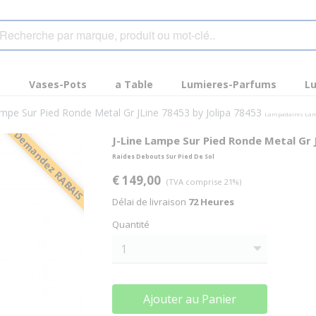
s
Vases-Pots
a Table
Lumieres-Parfums
Lu
ampe Sur Pied Ronde Metal Gr JLine 78453 by Jolipa 78453
Lampadaires Lamp
Demandez RABAIS
J-Line Lampe Sur Pied Ronde Metal Gr 
Raides Debouts Sur Pied De Sol
€ 149,00
(TVA comprise 21%)
Délai de livraison
72 Heures
Quantité
Ajouter au Panier