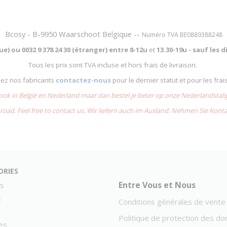
Bcosy - B-9950 Waarschoot Belgique --
Numéro TVA BE0889388248
que) ou
0032 9 378 24 30 (étranger) entre
8-12u
et
13.30-19u - sauf les
Tous les prix sont TVA incluse et hors frais de livraison.
chez nos fabricants
contactez-nous
pour le dernier statut et pour les frai
 ook in België en Nederland maar dan bestel je beter op onze Nederlandsta
road. Feel free to contact us. Wir liefern auch im Ausland. Nehmen Sie Kont
ories
Entre Vous et Nous
s
s
Conditions générales de vente
Politique de protection des d
es