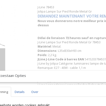
J-Line 78453
Jolipa Lampe Sur Pied Ronde Metal Gr
DEMANDEZ MAINTENANT VOTRE REMIS
Nous vous donnerons notre meilleur prix inc
dessus
Délai de livraison 72 heures sauf en ruptu
J-Line Lampe Sur Pied Ronde Metal Gr 78453
Matériel
: Metal.
Dimensions:
L35xB30xH93 cm
Poids:
2,2 kg.
JLine J-Line Code à barres EAN
5415203784537 
J-Line by Jolipa Catégorie: luminaires lampe de t
Remarque: E27 - 40W - cable 1,1 m
toestaan Opties
Français :
J-Line by Jolipa Lampe Sur Pied Ronde Metal Gr
J-Line Lampadaires Lampes Raides Debouts Sur 
mming
Details
Over
Nous livrons aussi à l'étranger. N'hésitez 
free to contact us
|| Wir liefern auch im Au
Contact Bcosy 1 CLICK HERE !
24 30 or
website worden cookies gebruikt