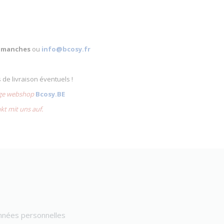
 dimanches
ou
info@bcosy.fr
s de livraison éventuels !
lige webshop
Bcosy.BE
akt mit uns auf.
onnées personnelles