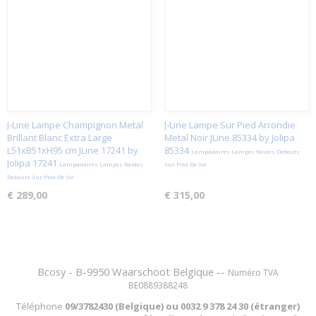
J-Line Lampe Champignon Metal
J-Line Lampe Sur Pied Arrondie
Brillant Blanc Extra Large
Metal Noir JLine 85334 by Jolipa
L51xB51xH95 cm JLine 17241 by
85334
Lampadaires Lampes Raides Debouts
Jolipa 17241
Lampadaires Lampes Raides
Sur Pied De Sol
Debouts Sur Pied De Sol
€ 289,00
€ 315,00
Bcosy - B-9950 Waarschoot Belgique --
Numéro TVA
BE0889388248
Téléphone
09/3782430 (Belgique) ou
0032 9 378 24 30 (étranger)