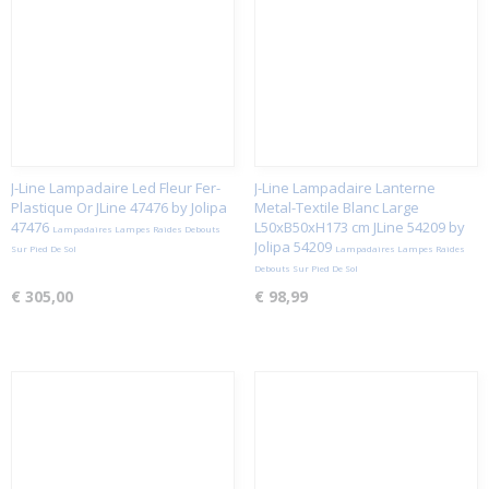
J-Line Lampadaire Led Fleur Fer-
J-Line Lampadaire Lanterne
Plastique Or JLine 47476 by Jolipa
Metal-Textile Blanc Large
47476
L50xB50xH173 cm JLine 54209 by
Lampadaires Lampes Raides Debouts
Jolipa 54209
Sur Pied De Sol
Lampadaires Lampes Raides
Debouts Sur Pied De Sol
€ 305,00
€ 98,99