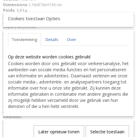
Dimensions:
L74xB74xH136 cm
Poids:
3,8 kg.
J-Line JLine by Jolipa Collection
Club Expedition
Cookies toestaan Opties
JLine J-Line Code à barres EAN
5400924029807 J-Line 2980 JL-2980
Jolipa 2980 JO2980
J-Line by Jolipa Catégorie: luminaires lampe sur pied
Toestemming
Details
Over
Français :
J-Line by Jolipa Lampe Metal Antique Marron Large
J-Line Lampadaires Lampes Raides Debouts Sur Pied De Sol
Op deze website worden cookies gebruikt
Cookies worden door ons gebruikt voor verkeersanalyse, het
Nous livrons aussi à l'étranger. N'hésitez pas à nous contacter
aanbieden van sociale media-functies en het personaliseren
||
We ship also abroad. Feel free to contact us
|| Wir liefern
van informatie en advertenties. Daarnaast verlenen we onze
auch im Ausland. Bitte kontaktieren Sie uns. TEL: 0032 9 378 24
sociale media-, advertentie- en analysepartners toegang tot
Contact Bcosy 1 CLICK HERE !
30 or
informatie over hoe u onze site gebruikt. Zij kunnen deze
informatie gebruiken in combinatie met andere gegevens die
English:
J-Line by Jolipa Category: lighting standing lamp
zij mogelijk hebben verzameld door uw gebruik van hun
J Line Standing Lamp Metal Antique Brown Large
diensten of die u hen hebt verstrekt.
J-Line Floor lights Standing Floorlamps
Deutsch:
J-Line by Jolipa Kategorie: lampen stehlampe
J Line Tischlampe Metall Antik Braun Large
Later opnieuw tonen
Selectie toestaan
J-Line Stehleuchten