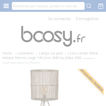
Se connecter
S'enregistrer
Home
›
Luminaires
›
Lampe sur pied
›
J-Line Lampe Metal
Antique Marron Large 140 JLine 2980 by Jolipa 2980
Lampadaires
Lampes Raides Debouts Sur Pied De Sol
Demandez RABAIS