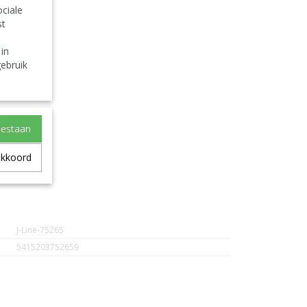
ciale
st
 in
ebruik
Matt
oestaan
akkoord
r
gro Mat
J-Line-75265
5415203752659