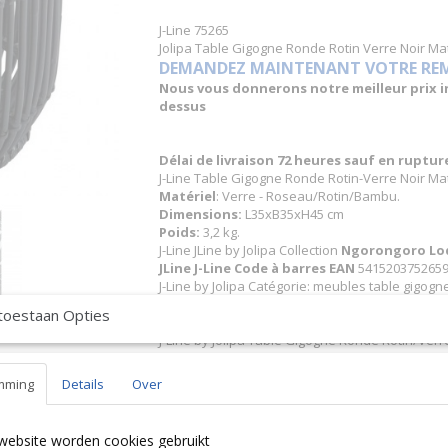
J-Line 75265
Jolipa Table Gigogne Ronde Rotin Verre Noir Ma
DEMANDEZ MAINTENANT VOTRE REMIS
Nous vous donnerons notre meilleur prix inc
dessus
Délai de livraison 72 heures sauf en ruptu
J-Line Table Gigogne Ronde Rotin-Verre Noir Ma
Matériel
: Verre - Roseau/Rotin/Bambu.
Dimensions:
L35xB35xH45 cm
Poids:
3,2 kg.
J-Line JLine by Jolipa Collection
Ngorongoro Lo
JLine J-Line Code à barres EAN
5415203752659 
J-Line by Jolipa Catégorie: meubles table gigogn
toestaan Opties
Français :
J-Line by Jolipa Table Gigogne Ronde Rotin/Verr
J-Line tables d appoint bouts de canapé/Bout de
mming
Details
Over
Nous livrons aussi à l'étranger. N'hésitez 
free to contact us
|| Wir liefern auch im Au
Contact Bcosy 1 CLICK HERE !
24 30 or
website worden cookies gebruikt