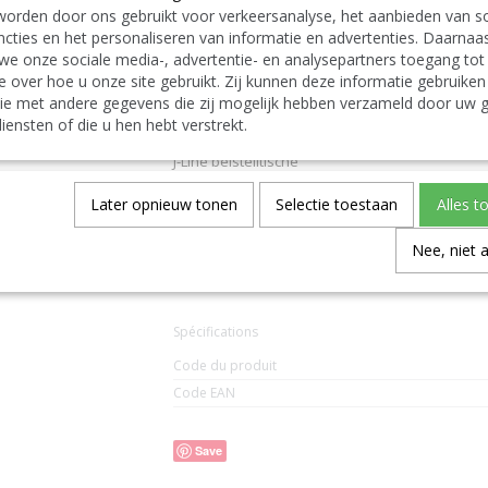
orden door ons gebruikt voor verkeersanalyse, het aanbieden van so
English:
cties en het personaliseren van informatie en advertenties. Daarnaa
J-Line by Jolipa Category: furniture side table
we onze sociale media-, advertentie- en analysepartners toegang tot
J Line Side Table Round Rattan/Glass Mat Black
e over hoe u onze site gebruikt. Zij kunnen deze informatie gebruiken
J-Line nested side tables sidetables
ie met andere gegevens die zij mogelijk hebben verzameld door uw g
Deutsch:
J-Line by Jolipa Kategorie: möbel beistelltisch
iensten of die u hen hebt verstrekt.
J Line Beistelltisch Rund Rattan/Glass Schwarz 
J-Line beistelltische
Italiano:
J-Line by Jolipa Categoria: mobili tavolino
Later opnieuw tonen
Selectie toestaan
Alles t
J Line Tavolino Rotonde Rattan/Vetro Nero Mat
Español:
Nee, niet 
J-Line by Jolipa Categoría: muebles mesa auxilia
J Line Mesa Auxiliar Redondo Mimbre/Vidrio Ne
Spécifications
Code du produit
Code EAN
Save