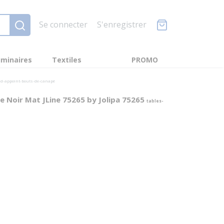
Se connecter
S'enregistrer
minaires
Textiles
PROMO
-d-appoint-bouts-de-canapé
e Noir Mat JLine 75265 by Jolipa 75265
tables-