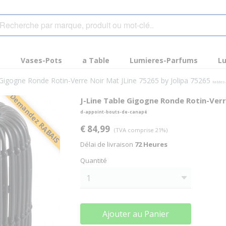
s
Vases-Pots
a Table
Lumieres-Parfums
Lu
 Gigogne Ronde Rotin-Verre Noir Mat JLine 75265 by Jolipa 75265
tables
Demandez RABAIS
J-Line Table Gigogne Ronde Rotin-Verr
d-appoint-bouts-de-canapé
€ 84,99
(TVA comprise 21%)
Délai de livraison
72 Heures
Quantité
Ajouter au Panier