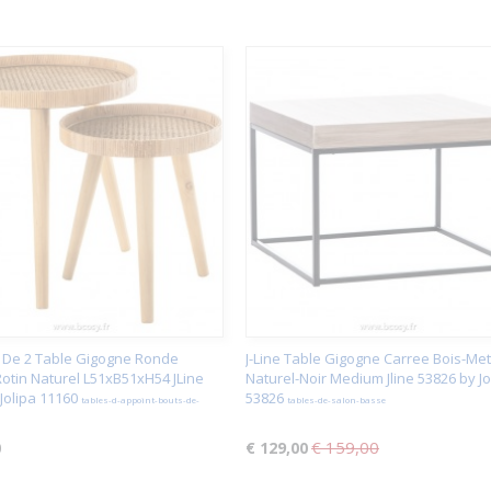
et De 2 Table Gigogne Ronde
J-Line Table Gigogne Carree Bois-Met
otin Naturel L51xB51xH54 JLine
Naturel-Noir Medium Jline 53826 by Jo
Jolipa 11160
53826
tables-d-appoint-bouts-de-
tables-de-salon-basse
€ 159,00
0
€ 129,00