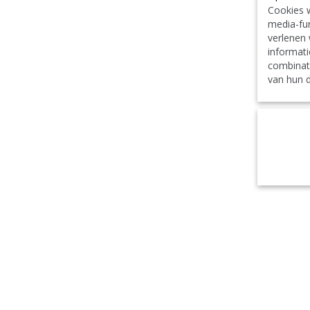
Cookies w
media-fun
verlenen 
informati
combinat
van hun d