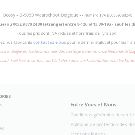
Bcosy - B-9950 Waarschoot Belgique --
Numéro TVA BE0889388248
que) ou
0032 9 378 24 30 (étranger) entre
8-12u
et
13.30-19u - sauf les
Tous les prix sont TVA incluse et hors frais de livraison.
chez nos fabricants
contactez-nous
pour le dernier statut et pour les frai
 ook in België en Nederland maar dan bestel je beter op onze Nederlandsta
road. Feel free to contact us. Wir liefern auch im Ausland. Nehmen Sie Kont
ories
Entre Vous et Nous
s
s
Conditions générales de vente
Politique de protection des d
es
Mentions legales