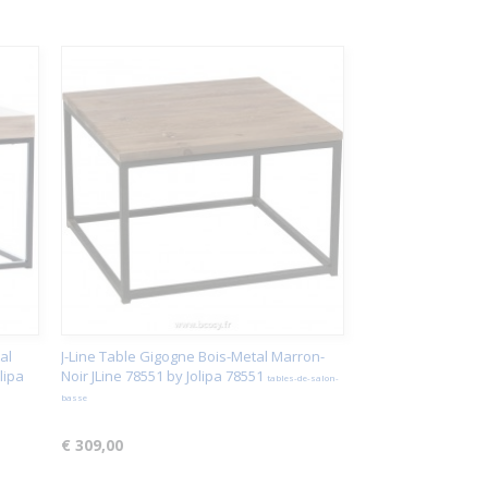
al
J-Line Table Gigogne Bois-Metal Marron-
lipa
Noir JLine 78551 by Jolipa 78551
tables-de-salon-
basse
€ 309,00