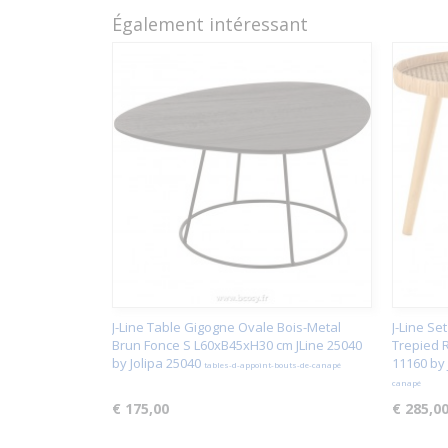
Également intéressant
J-Line Table Gigogne Ovale Bois-Metal
J-Line S
Brun Fonce S L60xB45xH30 cm JLine 25040
Trepied R
by Jolipa 25040
11160 by 
tables-d-appoint-bouts-de-canapé
canapé
€ 175,00
€ 285,0