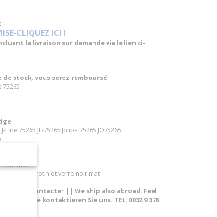
t
E-CLIQUEZ ICI !
luant la livraison sur demande via le lien ci-
re de stock, vous serez remboursé.
t 75265
dge
J-Line 75265 JL-75265 Jolipa 75265 JO75265
e
e Noir Mat
 canapé en rotin et verre noir mat
pas à nous contacter ||
We ship also abroad. Feel
sland. Bitte kontaktieren Sie uns. TEL: 0032 9 378