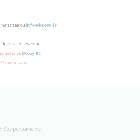
 dimanches
ou
info@bcosy.fr
s de livraison éventuels !
lige webshop
Bcosy.BE
akt mit uns auf.
onnées personnelles