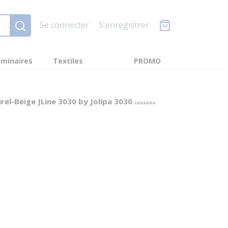
Se connecter
S'enregistrer
minaires
Textiles
PROMO
urel-Beige JLine 3030 by Jolipa 3030
coussins