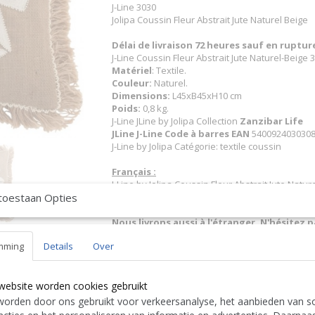
J-Line 3030
Jolipa Coussin Fleur Abstrait Jute Naturel Beige
Délai de livraison 72 heures sauf en ruptu
J-Line Coussin Fleur Abstrait Jute Naturel-Beige 
Matériel
: Textile.
Couleur:
Naturel.
Dimensions:
L45xB45xH10 cm
Poids:
0,8 kg.
J-Line JLine by Jolipa Collection
Zanzibar Life
JLine J-Line Code à barres EAN
5400924030308 
J-Line by Jolipa Catégorie: textile coussin
Français :
J-Line by Jolipa Coussin Fleur Abstrait Jute Natur
toestaan Opties
J-Line coussins
Nous livrons aussi à l'étranger. N'hésitez 
free to contact us
|| Wir liefern auch im Au
mming
Details
Over
Contact Bcosy 1 CLICK HERE !
24 30 or
English:
website worden cookies gebruikt
J-Line by Jolipa Category: textiles cushion
orden door ons gebruikt voor verkeersanalyse, het aanbieden van so
J Line Cushion Flower Abstract Jute Natural/Beig
J-Line cushion