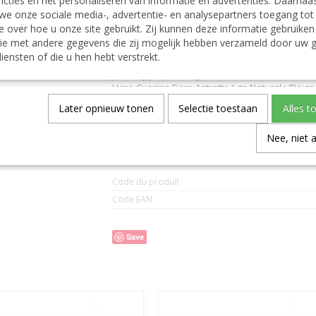
cties en het personaliseren van informatie en advertenties. Daarnaa
Deutsch:
we onze sociale media-, advertentie- en analysepartners toegang tot
J-Line by Jolipa Kategorie: textilien kissen
e over hoe u onze site gebruikt. Zij kunnen deze informatie gebruiken
J Line Kissen Blume Abstrakt Jute Naturell/Beige
ie met andere gegevens die zij mogelijk hebben verzameld door uw g
J-Line kissen
iensten of die u hen hebt verstrekt.
Italiano:
J-Line by Jolipa Categoria: tessile cuscino
J Line Cuscino Fiore Astratto Iuta Naturale/Beige
Español:
Later opnieuw tonen
Selectie toestaan
Alles t
J-Line by Jolipa Categoría: textil cojín
J Line Almohada Flor Abstracto Yute Natural/Bei
Nee, niet 
Spécifications
Code du produit
Code EAN
Save