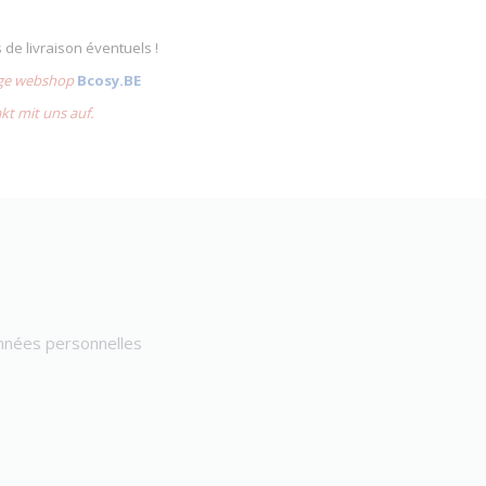
s de livraison éventuels !
lige webshop
Bcosy.BE
akt mit uns auf.
onnées personnelles