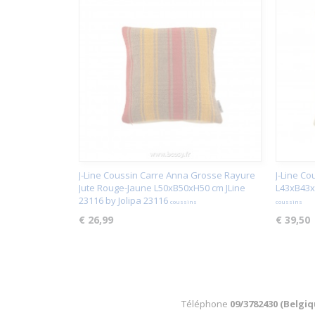
J-Line Coussin Carre Anna Grosse Rayure
J-Line Co
Jute Rouge-Jaune L50xB50xH50 cm JLine
L43xB43xH
23116 by Jolipa 23116
coussins
coussins
€ 26,99
€ 39,50
Téléphone
09/3782430 (Belgi