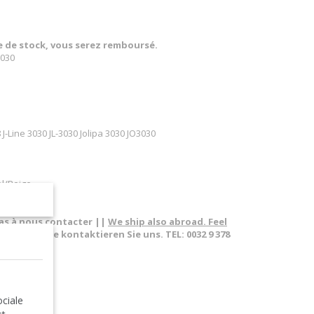
re de stock, vous serez remboursé.
3030
J-Line 3030 JL-3030 Jolipa 3030 JO3030
el/Beige
pas à nous contacter ||
We ship also abroad. Feel
sland. Bitte kontaktieren Sie uns. TEL: 0032 9 378
ciale
e