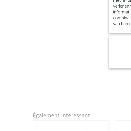
media-fun
verlenen 
informati
combinat
van hun d
Également intéressant