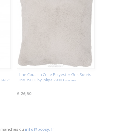
J-Line Coussin Cutie Polyester Gris Souris
 34171
JLine 79003 by Jolipa 79003
coussins
€ 26,50
 dimanches
ou
info@bcosy.fr