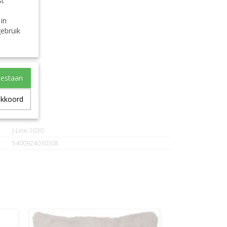
st
 in
ebruik
oestaan
s
akkoord
J-Line-3030
5400924030308