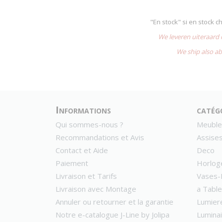
"En stock" si en stock 
We leveren uiteraard
We ship also ab
Informations
catég
Qui sommes-nous ?
Meuble
Recommandations et Avis
Assise
Contact et Aide
Deco
Paiement
Horlog
Livraison et Tarifs
Vases-
Livraison avec Montage
a Table
Annuler ou retourner et la garantie
Lumier
Notre e-catalogue J-Line by Jolipa
Lumina