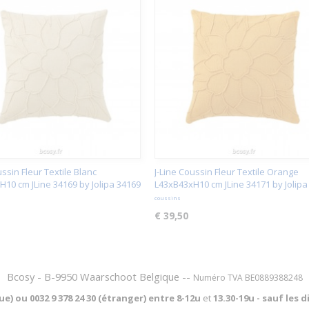
ussin Fleur Textile Blanc
J-Line Coussin Fleur Textile Orange
10 cm JLine 34169 by Jolipa 34169
L43xB43xH10 cm JLine 34171 by Jolipa
coussins
€ 39,50
Bcosy - B-9950 Waarschoot Belgique --
Numéro TVA BE0889388248
que) ou
0032 9 378 24 30 (étranger) entre
8-12u
et
13.30-19u - sauf les