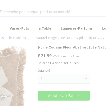
s
Vases-Pots
a Table
Lumieres-Parfums
Lu
ssin Fleur Abstrait Jute Naturel-Beige JLine 3030 by Jolipa 3030
coussins
J-Line Coussin Fleur Abstrait Jute Nat
€ 21,99
(TVA comprise 21%)
Délai de livraison
72 Heures
Quantité
Ajouter au Panier