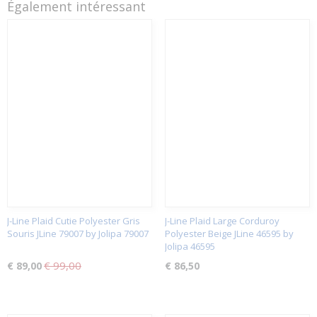
Également intéressant
J-Line Plaid Cutie Polyester Gris
J-Line Plaid Large Corduroy
Souris JLine 79007 by Jolipa 79007
Polyester Beige JLine 46595 by
Jolipa 46595
€ 99,00
€ 89,00
€ 86,50