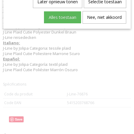
Later opnieuw tonen
Selectie toestaan
J-Line by Jolipa Category: textiles plaid
J Line Plaid Cutie Polyester Dark Brown
J-Line throw
Alles toestaan
Nee, niet akkoord
Deutsch:
J-Line by Jolipa Kategorie: textilien plaid
J Line Plaid Cutie Polyester Dunkel Braun
J-Line reisedecken
Italiano:
J-Line by Jolipa Categoria: tessile plaid
J Line Plaid Cutie Poliestere Marrone Scuro
Español:
J-Line by Jolipa Categoría: textil plaid
J Line Plaid Cutie Poliéster Marrón Oscuro
Spécifications
Code du produit
J-Line-76876
Code EAN
5415203768766
Save