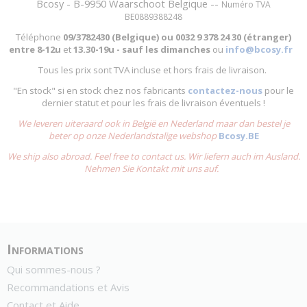
Bcosy - B-9950 Waarschoot Belgique --
Numéro TVA
BE0889388248
Téléphone
09/3782430 (Belgique) ou
0032 9 378 24 30 (étranger)
entre
8-12u
et
13.30-19u - sauf les dimanches
ou
info@bcosy.fr
Tous les prix sont TVA incluse et hors frais de livraison.
"En stock" si en stock chez nos fabricants
contactez-nous
pour le
dernier statut et pour les frais de livraison éventuels !
We leveren uiteraard ook in België en Nederland maar dan bestel je
beter op onze Nederlandstalige webshop
Bcosy.BE
We ship also abroad. Feel free to contact us. Wir liefern auch im Ausland.
Nehmen Sie Kontakt mit uns auf.
Informations
Qui sommes-nous ?
Recommandations et Avis
Contact et Aide