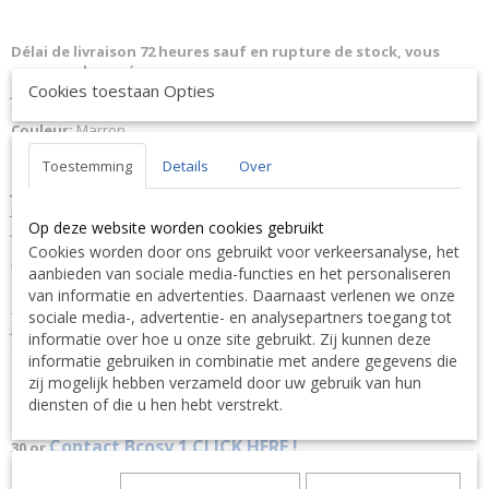
Délai de livraison 72 heures sauf en rupture de stock, vous
serez remboursé.
Cookies toestaan Opties
J-Line Plaid Cutie Polyester Marron Fonce 76876
Matériel
: Peluche.
Couleur:
Marron.
Dimensions:
L180xB130xH3 cm
Toestemming
Details
Over
Poids:
2,2 kg.
JLine J-Line Code à barres EAN
5415203768766 J-Line 76876 JL-76876
Jolipa 76876 JO76876
Op deze website worden cookies gebruikt
J-Line by Jolipa Catégorie: textile plaid
Remarque: Wash at 30 degree, Do not bleach, Do not iron, Do not
Cookies worden door ons gebruikt voor verkeersanalyse, het
tumble dry, Do not dry machine
aanbieden van sociale media-functies en het personaliseren
van informatie en advertenties. Daarnaast verlenen we onze
Français :
sociale media-, advertentie- en analysepartners toegang tot
J-Line by Jolipa Plaid Cutie Polyester Marron Fonce /plaid cutie
informatie over hoe u onze site gebruikt. Zij kunnen deze
polyester marron fonce
informatie gebruiken in combinatie met andere gegevens die
zij mogelijk hebben verzameld door uw gebruik van hun
Nous livrons aussi à l'étranger. N'hésitez pas à nous contacter
diensten of die u hen hebt verstrekt.
||
We ship also abroad. Feel free to contact us
|| Wir liefern
auch im Ausland. Bitte kontaktieren Sie uns. TEL: 0032 9 378 24
Contact Bcosy 1 CLICK HERE !
30 or
English: