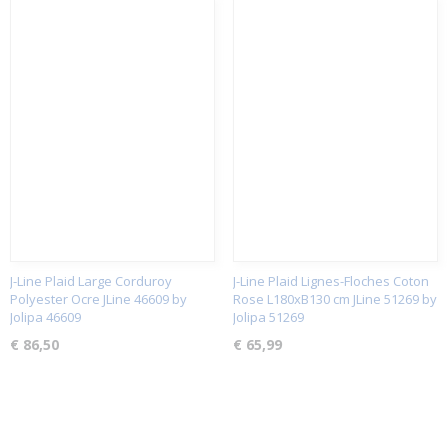
J-Line Plaid Large Corduroy
J-Line Plaid Lignes-Floches Coton
Polyester Ocre JLine 46609 by
Rose L180xB130 cm JLine 51269 by
Jolipa 46609
Jolipa 51269
€ 86,50
€ 65,99