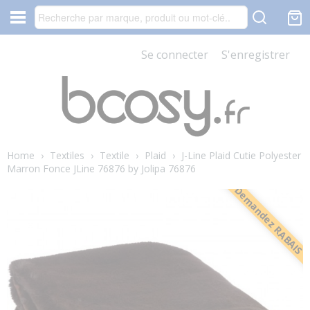
Se connecter
S'enregistrer
Home
›
Textiles
›
Textile
›
Plaid
›
J-Line Plaid Cutie Polyester
Marron Fonce JLine 76876 by Jolipa 76876
Demandez RABAIS