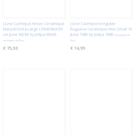
J-Line Cachepot Anses Ceramique
J-Line Cachepot Irregulier
Naturel Extra Large L39xB38xH39
Rugueux Ceramique Noir Small 16
cm JLine 90265 by Jolipa 90265
JLine 7085 by Jolipa 7085
cachepots de
cachepots de fleur
fleur
€ 75,50
€ 14,99