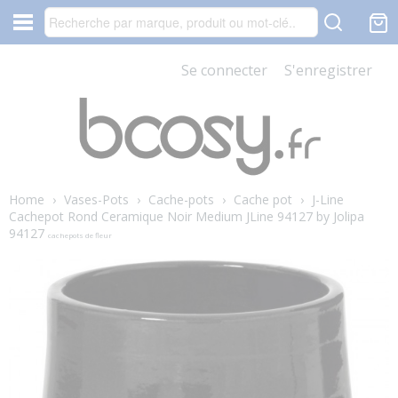
Se connecter
S'enregistrer
Home
›
Vases-Pots
›
Cache-pots
›
Cache pot
›
J-Line
Cachepot Rond Ceramique Noir Medium JLine 94127 by Jolipa
94127
cachepots de fleur