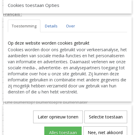
J-Line by Jolipa Catégorie: cache-pots cache pot
Cookies toestaan Opties
Français :
J-Line by Jolipa Cachepot Rond Ceramique Noir Medium
J-Line cachepots de fleur
Toestemming
Details
Over
Nous livrons aussi à l'étranger. N'hésitez pas à nous contacter
||
We ship also abroad. Feel free to contact us
|| Wir liefern
Op deze website worden cookies gebruikt
auch im Ausland. Bitte kontaktieren Sie uns. TEL: 0032 9 378 24
Cookies worden door ons gebruikt voor verkeersanalyse, het
Contact Bcosy 1 CLICK HERE !
30 or
aanbieden van sociale media-functies en het personaliseren
van informatie en advertenties. Daarnaast verlenen we onze
English:
sociale media-, advertentie- en analysepartners toegang tot
J-Line by Jolipa Category: flowerpots flowerpot
informatie over hoe u onze site gebruikt. Zij kunnen deze
J Line Flower Pot Round Ceramic Black Medium
informatie gebruiken in combinatie met andere gegevens die
J-Line flowerpots
zij mogelijk hebben verzameld door uw gebruik van hun
Deutsch:
J-Line by Jolipa Kategorie: blumentöpfe blumentopf
diensten of die u hen hebt verstrekt.
J Line Blumentopf Rund Keramik Schwarz Medium
J-Line blumentopf blumentoepfe blumenhalter
Italiano:
J-Line by Jolipa Categoria: vasi per piante vaso
Later opnieuw tonen
Selectie toestaan
J Line Portavasi Rotondo Ceramica Nero Medium
Español:
J-Line by Jolipa Categoría: macetas maceta
Alles toestaan
Nee, niet akkoord
J Line Maceta Redondo Ceramica Negro Medium