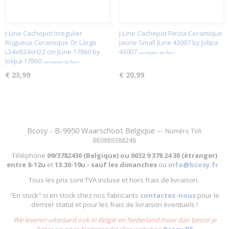
J-Line Cachepot Irregulier
J-Line Cachepot Fiesta Ceramique
Rugueux Ceramique Or Large
Jaune Small JLine 43007 by Jolipa
L24xB24xH22 cm JLine 17860 by
43007
cachepots de fleur
Jolipa 17860
cachepots de fleur
€ 23,99
€ 20,99
Bcosy - B-9950 Waarschoot Belgique --
Numéro TVA
BE0889388248
Téléphone
09/3782430 (Belgique) ou
0032 9 378 24 30 (étranger)
entre
8-12u
et
13.30-19u - sauf les dimanches
ou
info@bcosy.fr
Tous les prix sont TVA incluse et hors frais de livraison.
"En stock" si en stock chez nos fabricants
contactez-nous
pour le
dernier statut et pour les frais de livraison éventuels !
We leveren uiteraard ook in België en Nederland maar dan bestel je