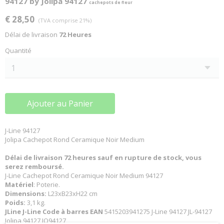
94127 by Jolipa 94127
cachepots de fleur
€ 28,50
(TVA comprise 21%)
Délai de livraison
72 Heures
Quantité
Ajouter au Panier
J-Line 94127
Jolipa Cachepot Rond Ceramique Noir Medium
Délai de livraison 72 heures sauf en rupture de stock, vous
serez remboursé.
J-Line Cachepot Rond Ceramique Noir Medium 94127
Matériel
: Poterie.
Dimensions:
L23xB23xH22 cm
Poids:
3,1 kg.
JLine J-Line Code à barres EAN
5415203941275 J-Line 94127 JL-94127
Jolipa 94127 JO94127