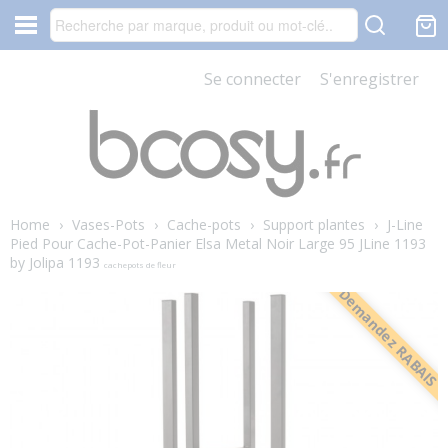
Se connecter
S'enregistrer
Home
›
Vases-Pots
›
Cache-pots
›
Support plantes
›
J-Line
Pied Pour Cache-Pot-Panier Elsa Metal Noir Large 95 JLine 1193
by Jolipa 1193
cachepots de fleur
Demandez RABAIS