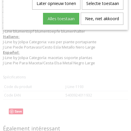
Later opnieuw tonen
Selectie toestaan
J Line Foot For Flowerpot/Basket Metal Black Largge
J-Line flowerpots
Deutsch:
Alles toestaan
Nee, niet akkoord
J-Line by Jolipa Kategorie: blumentöpfe pflanzenhalter
J Line Fu? Für Übertopf/Korb Metall Schwarz Large
J-Line blumentopf blumentoepfe blumenhalter
Italiano:
J-Line by Jolipa Categoria: vasi per piante portapiante
J Line Piede Portavasi/Cesto Esla Metallo Nero Large
Español:
J-Line by Jolipa Categoría: macetas soporte plantas
J Line Pie Para Maceta/Cesta Elsa Metal Negro Large
Spécifications
Code du produit
J-Line-1193
Code EAN
5400924011932
Save
Également intéressant