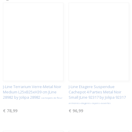
J-Line Terrarium Verre-Metal Noir
J-Line Etagere Suspendue
Medium L25xB25xH39 cm JLine
Cachepot 4 Parties Metal Noir
28982 by Jolipa 28982
Small JLine 92317 by Jolipa 92317
cachepots de fleur
armoires-etageres-rayons-ouvertes
€ 78,99
€ 96,99