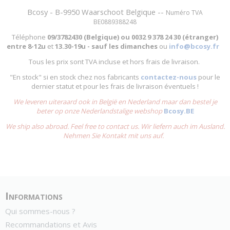
Bcosy - B-9950 Waarschoot Belgique --
Numéro TVA
BE0889388248
Téléphone
09/3782430 (Belgique) ou
0032 9 378 24 30 (étranger)
entre
8-12u
et
13.30-19u - sauf les dimanches
ou
info@bcosy.fr
Tous les prix sont TVA incluse et hors frais de livraison.
"En stock" si en stock chez nos fabricants
contactez-nous
pour le
dernier statut et pour les frais de livraison éventuels !
We leveren uiteraard ook in België en Nederland maar dan bestel je
beter op onze Nederlandstalige webshop
Bcosy.BE
We ship also abroad. Feel free to contact us. Wir liefern auch im Ausland.
Nehmen Sie Kontakt mit uns auf.
Informations
Qui sommes-nous ?
Recommandations et Avis