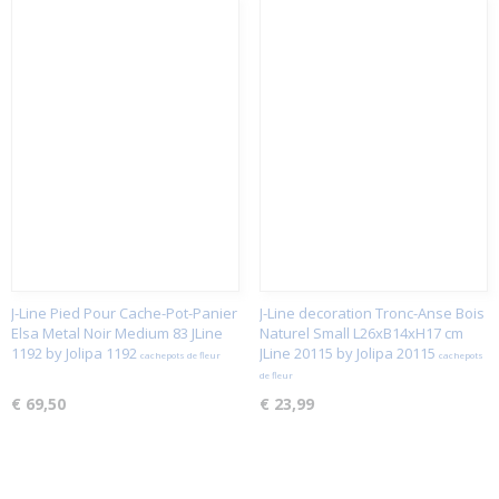
J-Line Pied Pour Cache-Pot-Panier
J-Line decoration Tronc-Anse Bois
Elsa Metal Noir Medium 83 JLine
Naturel Small L26xB14xH17 cm
1192 by Jolipa 1192
JLine 20115 by Jolipa 20115
cachepots de fleur
cachepots
de fleur
€ 69,50
€ 23,99