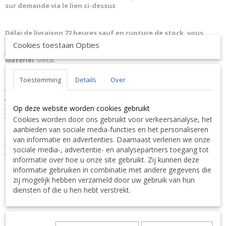
sur demande via le lien ci-dessus
Délai de livraison 72 heures sauf en rupture de stock, vous
serez remboursé.
Cookies toestaan Opties
J-Line Pied Pour Cache-Pot-Panier Elsa Metal Noir Large 95 1193
Matériel
: Metal.
Dimensions:
L32xB32xH95 cm
Poids:
3,5 kg.
Toestemming
Details
Over
J-Line JLine by Jolipa Collection
Ngorongoro Lodge
JLine J-Line Code à barres EAN
5400924011932 J-Line 1193 JL-1193
Jolipa 1193 JO1193
Op deze website worden cookies gebruikt
J-Line by Jolipa Catégorie: cache-pots support plantes
Cookies worden door ons gebruikt voor verkeersanalyse, het
aanbieden van sociale media-functies en het personaliseren
Français :
van informatie en advertenties. Daarnaast verlenen we onze
J-Line by Jolipa Pied Pour Cache Pot/Panier Elsa Metal Noir Large
sociale media-, advertentie- en analysepartners toegang tot
J-Line cachepots de fleur
informatie over hoe u onze site gebruikt. Zij kunnen deze
Nous livrons aussi à l'étranger. N'hésitez pas à nous contacter
informatie gebruiken in combinatie met andere gegevens die
||
We ship also abroad. Feel free to contact us
|| Wir liefern
zij mogelijk hebben verzameld door uw gebruik van hun
auch im Ausland. Bitte kontaktieren Sie uns. TEL: 0032 9 378 24
diensten of die u hen hebt verstrekt.
Contact Bcosy 1 CLICK HERE !
30 or
English:
J-Line by Jolipa Category: flowerpots plant holder