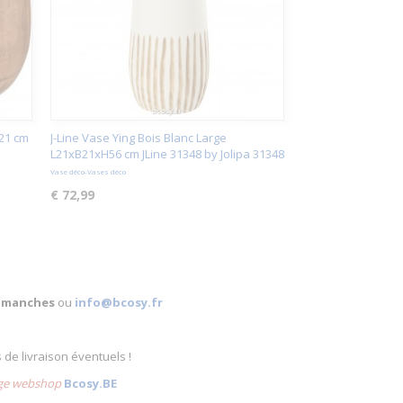
21 cm
J-Line Vase Ying Bois Blanc Large
L21xB21xH56 cm JLine 31348 by Jolipa 31348
Vase déco-Vases déco
€ 72,99
 dimanches
ou
info@bcosy.fr
s de livraison éventuels !
lige webshop
Bcosy.BE