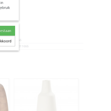
 in
ebruik
coración
oestaan
J-Line-1166
akkoord
5400924011666