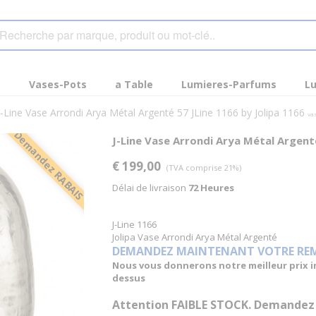
s
Vases-Pots
a Table
Lumieres-Parfums
Lu
J-Line Vase Arrondi Arya Métal Argenté 57 JLine 1166 by Jolipa 1166
va
Demandez RABAIS
J-Line Vase Arrondi Arya Métal Argent
€ 199,00
(TVA comprise 21%)
Délai de livraison
72 Heures
J-Line 1166
Jolipa Vase Arrondi Arya Métal Argenté
DEMANDEZ MAINTENANT VOTRE REMIS
Nous vous donnerons notre meilleur prix inc
dessus
Attention FAIBLE STOCK. Demandez no