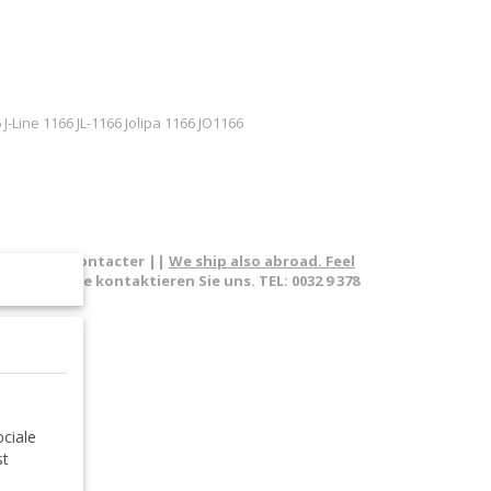
J-Line 1166 JL-1166 Jolipa 1166 JO1166
pas à nous contacter ||
We ship also abroad. Feel
sland. Bitte kontaktieren Sie uns. TEL: 0032 9 378
s
ciale
st