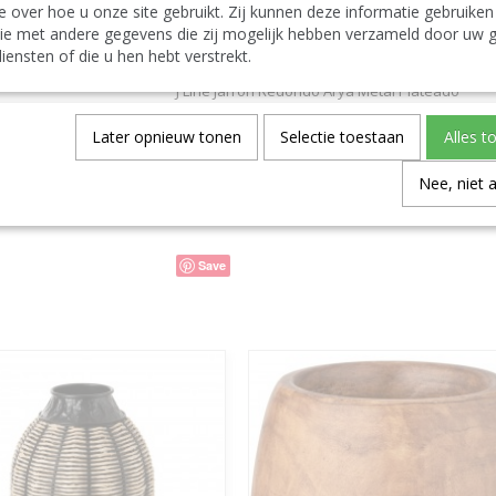
e over hoe u onze site gebruikt. Zij kunnen deze informatie gebruiken
J-Line by Jolipa Categoria: vasi vaso decorativo
J Line Vaso Rotondo Arya Metallo Argento
ie met andere gegevens die zij mogelijk hebben verzameld door uw g
Español:
iensten of die u hen hebt verstrekt.
J-Line by Jolipa Categoría: jarrones jarrón de de
J Line Jarron Redondo Arya Metal Plateado
Later opnieuw tonen
Selectie toestaan
Alles t
Spécifications
Code du produit
Nee, niet 
Code EAN
Save