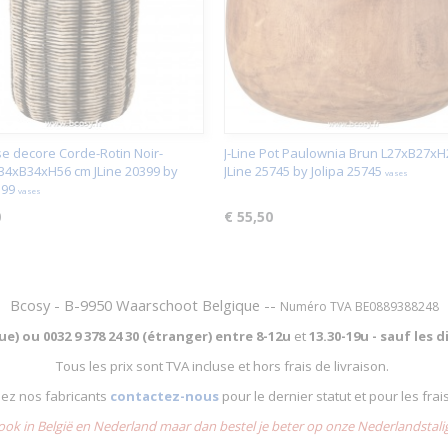
se decore Corde-Rotin Noir-
J-Line Pot Paulownia Brun L27xB27xH
L34xB34xH56 cm JLine 20399 by
JLine 25745 by Jolipa 25745
vases
399
vases
0
€ 55,50
Bcosy - B-9950 Waarschoot Belgique --
Numéro TVA BE0889388248
que) ou
0032 9 378 24 30 (étranger) entre
8-12u
et
13.30-19u - sauf les
Tous les prix sont TVA incluse et hors frais de livraison.
chez nos fabricants
contactez-nous
pour le dernier statut et pour les frai
 ook in België en Nederland maar dan bestel je beter op onze Nederlandsta