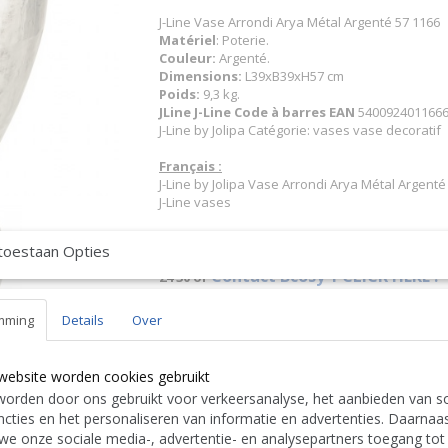
J-Line Vase Arrondi Arya Métal Argenté 57 1166
Matériel
: Poterie.
Couleur:
Argenté.
Dimensions:
L39xB39xH57 cm
Poids:
9,3 kg.
JLine J-Line Code à barres EAN
5400924011666 
J-Line by Jolipa Catégorie: vases vase decoratif
Français :
J-Line by Jolipa Vase Arrondi Arya Métal Argenté
J-Line vases
Nous livrons aussi à l'étranger. N'hésitez 
toestaan Opties
free to contact us
|| Wir liefern auch im Au
Contact Bcosy 1 CLICK HERE !
24 30 or
English:
mming
Details
Over
J-Line by Jolipa Category: vases decorative vase
J Line Vase Round Arya Metal Silver
Deutsch:
website worden cookies gebruikt
J-Line by Jolipa Kategorie: vasen dekovase
orden door ons gebruikt voor verkeersanalyse, het aanbieden van so
J Line Vase Rund Arya Metal Silber
cties en het personaliseren van informatie en advertenties. Daarnaa
J-Line vases
we onze sociale media-, advertentie- en analysepartners toegang tot
Italiano: