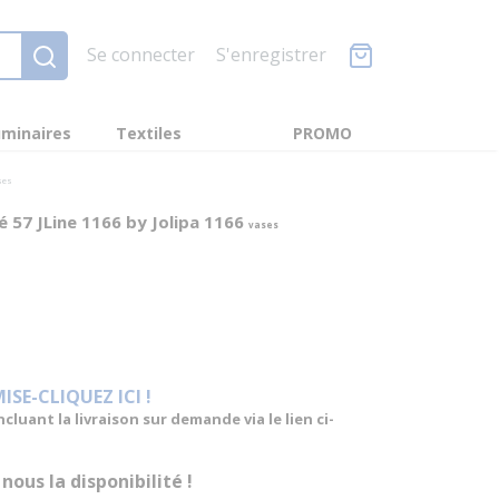
Se connecter
S'enregistrer
minaires
Textiles
PROMO
ses
é 57 JLine 1166 by Jolipa 1166
vases
E-CLIQUEZ ICI !
luant la livraison sur demande via le lien ci-
us la disponibilité !