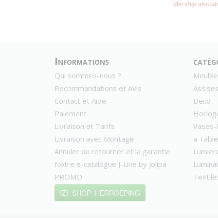
We ship also ab
Informations
catég
Qui sommes-nous ?
Meuble
Recommandations et Avis
Assise
Contact et Aide
Deco
Paiement
Horlog
Livraison et Tarifs
Vases-
Livraison avec Montage
a Table
Annuler ou retourner et la garantie
Lumier
Notre e-catalogue J-Line by Jolipa
Lumina
PROMO
Textile
IZI_SHOP_HERROEPING