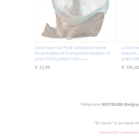
J-Line Vase Sur Pied Gamal Bois-Verre
J-Line Va
Recyclé Naturel-Transparent Medium 13
Naturel 
JLine 1730 by Jolipa 1730
Jolipa 20
vases
€ 22,99
€ 105,0
Téléphone
09/3782430 (Belgi
"En stock" si en stock 
We leveren uiteraard