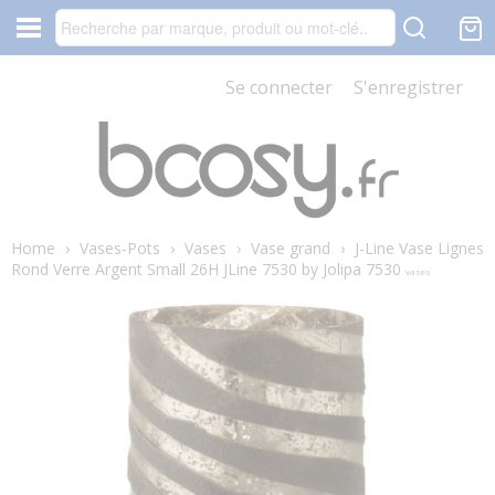
Se connecter
S'enregistrer
Home
›
Vases-Pots
›
Vases
›
Vase grand
›
J-Line Vase Lignes
Rond Verre Argent Small 26H JLine 7530 by Jolipa 7530
vases