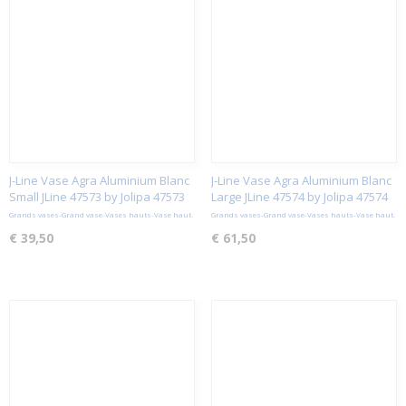
J-Line Vase Agra Aluminium Blanc
J-Line Vase Agra Aluminium Blanc
Small JLine 47573 by Jolipa 47573
Large JLine 47574 by Jolipa 47574
Grands vases-Grand vase-Vases hauts-Vase haut.
Grands vases-Grand vase-Vases hauts-Vase haut.
€ 39,50
€ 61,50