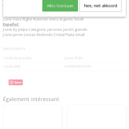
J-Line vases
Alles toestaan
Nee, niet akkoord
Italiano:
J-Line by Jolipa Categoria: vasi vaso grande
J Line Vaso Righe Rotondo Vetro Argento Small
Español:
J-Line by Jolipa Categoría: jarrones jarrón grande
J Line Jarron Lineas Redondo Cristal Plata Small
Spécifications
Code du produit
J-Line-7530
Code EAN
5400924075309
Save
Également intéressant