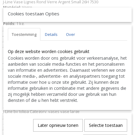
J-Line Vase Lignes Rond Verre Argent Small 26H 7530
Matériel
: Verre.
Couleur:
Argenté.
Cookies toestaan Opties
Dimensions:
L15xB15xH28 cm
Poids:
1 kg.
J-Line JLine by Jolipa Collection
Back in black
Toestemming
Details
Over
JLine J-Line Code à barres EAN
5400924075309 J-Line 7530 JL-7530
Jolipa 7530 JO7530
J-Line by Jolipa Catégorie: vases vase grand
Op deze website worden cookies gebruikt
Français :
Cookies worden door ons gebruikt voor verkeersanalyse, het
J-Line by Jolipa Vase Lignes Rond Verre Argent Small
aanbieden van sociale media-functies en het personaliseren
J-Line vases
van informatie en advertenties. Daarnaast verlenen we onze
sociale media-, advertentie- en analysepartners toegang tot
Nous livrons aussi à l'étranger. N'hésitez pas à nous contacter
informatie over hoe u onze site gebruikt. Zij kunnen deze
||
We ship also abroad. Feel free to contact us
|| Wir liefern
informatie gebruiken in combinatie met andere gegevens die
auch im Ausland. Bitte kontaktieren Sie uns. TEL: 0032 9 378 24
zij mogelijk hebben verzameld door uw gebruik van hun
Contact Bcosy 1 CLICK HERE !
30 or
diensten of die u hen hebt verstrekt.
English:
J-Line by Jolipa Category: vases vase large
J Line Vase Stripes Round Glass Silver Small
Deutsch:
Later opnieuw tonen
Selectie toestaan
J-Line by Jolipa Kategorie: vasen vase groß
J Line Vase Streifen Rund Glas Silber Small