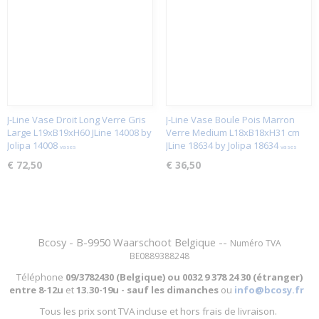
J-Line Vase Droit Long Verre Gris
J-Line Vase Boule Pois Marron
Large L19xB19xH60 JLine 14008 by
Verre Medium L18xB18xH31 cm
Jolipa 14008
JLine 18634 by Jolipa 18634
vases
vases
€ 72,50
€ 36,50
Bcosy - B-9950 Waarschoot Belgique --
Numéro TVA
BE0889388248
Téléphone
09/3782430 (Belgique) ou
0032 9 378 24 30 (étranger)
entre
8-12u
et
13.30-19u - sauf les dimanches
ou
info@bcosy.fr
Tous les prix sont TVA incluse et hors frais de livraison.