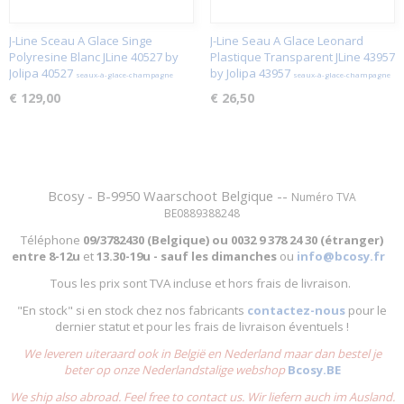
J-Line Sceau A Glace Singe
J-Line Seau A Glace Leonard
Polyresine Blanc JLine 40527 by
Plastique Transparent JLine 43957
Jolipa 40527
by Jolipa 43957
seaux-à-glace-champagne
seaux-à-glace-champagne
€ 129,00
€ 26,50
Bcosy - B-9950 Waarschoot Belgique --
Numéro TVA
BE0889388248
Téléphone
09/3782430 (Belgique) ou
0032 9 378 24 30 (étranger)
entre
8-12u
et
13.30-19u - sauf les dimanches
ou
info@bcosy.fr
Tous les prix sont TVA incluse et hors frais de livraison.
"En stock" si en stock chez nos fabricants
contactez-nous
pour le
dernier statut et pour les frais de livraison éventuels !
We leveren uiteraard ook in België en Nederland maar dan bestel je
beter op onze Nederlandstalige webshop
Bcosy.BE
We ship also abroad. Feel free to contact us. Wir liefern auch im Ausland.