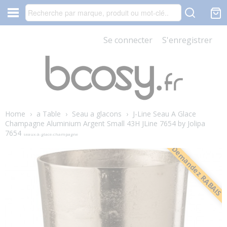
Se connecter
S'enregistrer
Home
›
a Table
›
Seau a glacons
›
J-Line Seau A Glace
Champagne Aluminium Argent Small 43H JLine 7654 by Jolipa
7654
seaux-à-glace-champagne
Demandez RABAIS