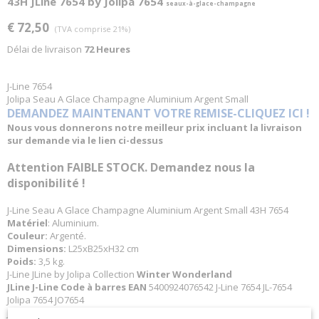
43H JLine 7654 by Jolipa 7654
seaux-à-glace-champagne
€ 72,50
(TVA comprise 21%)
Délai de livraison
72 Heures
J-Line 7654
Jolipa Seau A Glace Champagne Aluminium Argent Small
DEMANDEZ MAINTENANT VOTRE REMISE-CLIQUEZ ICI !
Nous vous donnerons notre meilleur prix incluant la livraison
sur demande via le lien ci-dessus
Attention FAIBLE STOCK. Demandez nous la
disponibilité !
J-Line Seau A Glace Champagne Aluminium Argent Small 43H 7654
Matériel
: Aluminium.
Couleur:
Argenté.
Dimensions:
L25xB25xH32 cm
Poids:
3,5 kg.
J-Line JLine by Jolipa Collection
Winter Wonderland
JLine J-Line Code à barres EAN
5400924076542 J-Line 7654 JL-7654
Jolipa 7654 JO7654
J-Line by Jolipa Catégorie: services seau a glacons