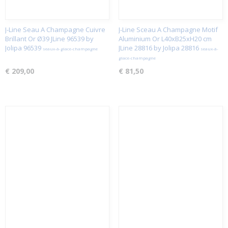
J-Line Seau A Champagne Cuivre
J-Line Sceau A Champagne Motif
Brillant Or Ø39 JLine 96539 by
Aluminium Or L40xB25xH20 cm
Jolipa 96539
JLine 28816 by Jolipa 28816
seaux-à-glace-champagne
seaux-à-
glace-champagne
€ 209,00
€ 81,50