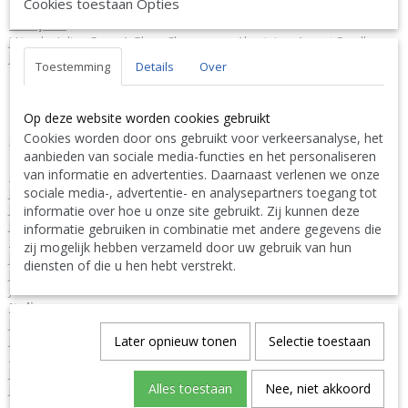
Cookies toestaan Opties
Français :
J-Line by Jolipa Seau A Glace Champagne Aluminium Argent Small
J-Line seaux à glace champagne
Toestemming
Details
Over
Nous livrons aussi à l'étranger. N'hésitez pas à nous contacter
||
We ship also abroad. Feel free to contact us
|| Wir liefern
Op deze website worden cookies gebruikt
auch im Ausland. Bitte kontaktieren Sie uns. TEL: 0032 9 378 24
Cookies worden door ons gebruikt voor verkeersanalyse, het
Contact Bcosy 1 CLICK HERE !
30 or
aanbieden van sociale media-functies en het personaliseren
van informatie en advertenties. Daarnaast verlenen we onze
English:
sociale media-, advertentie- en analysepartners toegang tot
J-Line by Jolipa Category: tableware ice bucket
J Line Ice Bucket Champagne Aluminium Silver Small
informatie over hoe u onze site gebruikt. Zij kunnen deze
J-Line ice champagne wine buckets coolers
informatie gebruiken in combinatie met andere gegevens die
Deutsch:
zij mogelijk hebben verzameld door uw gebruik van hun
J-Line by Jolipa Kategorie: geschirr eiskübel
diensten of die u hen hebt verstrekt.
J Line Kühleimer Champagne Aluminium Silber Small
J-Line eiskuebeln
Italiano:
J-Line by Jolipa Categoria: servizi secchiello del ghiaccio
J Line Secchiello Per Il Ghiaccio Champagne Alluminio Argento Small
Later opnieuw tonen
Selectie toestaan
Español:
J-Line by Jolipa Categoría: servicio cubo de hielo
Alles toestaan
Nee, niet akkoord
J Line Cubitera Champan Aluminio Plata Small