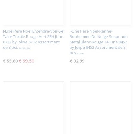
J-Line Pere Noel Entendre-Voir-Se
J-Line Pere Noel-Renne-
Taire Textile Rouge-Vert 28H JLine
Bonhomme De Neige Suspendu
6732 by Jolipa 6732 Assortiment
Metal Blanc-Rouge 14 JLine 8452
de 3 pcs
by Jolipa 8452 Assortiment de 3
peres-noël
pcs
hivers
€ 69,50
€ 55,60
€ 32,99