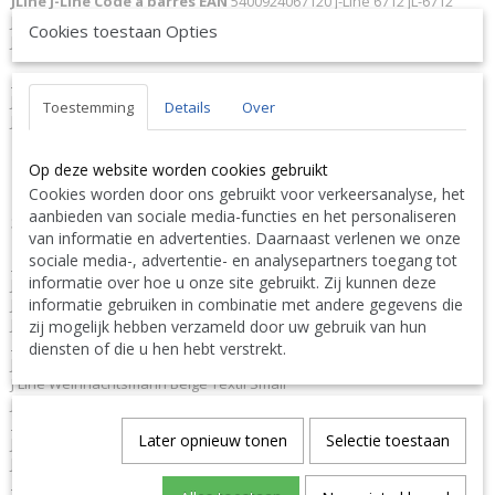
JLine J-Line Code à barres EAN
5400924067120 J-Line 6712 JL-6712
Jolipa 6712 JO6712
Cookies toestaan Opties
J-Line by Jolipa Catégorie: figurines pere noel ou bonhomme de neige
Français :
J-Line by Jolipa Pere Noel Beige Textile Small
Toestemming
Details
Over
J-Line peres noël
Nous livrons aussi à l'étranger. N'hésitez pas à nous contacter
Op deze website worden cookies gebruikt
||
We ship also abroad. Feel free to contact us
|| Wir liefern
Cookies worden door ons gebruikt voor verkeersanalyse, het
auch im Ausland. Bitte kontaktieren Sie uns. TEL: 0032 9 378 24
aanbieden van sociale media-functies en het personaliseren
Contact Bcosy 1 CLICK HERE !
30 or
van informatie en advertenties. Daarnaast verlenen we onze
sociale media-, advertentie- en analysepartners toegang tot
English:
informatie over hoe u onze site gebruikt. Zij kunnen deze
J-Line by Jolipa Category: figurines santa our snowman
informatie gebruiken in combinatie met andere gegevens die
J Line Santa Claus Beige Textile Small
J-Line santa clauses
zij mogelijk hebben verzameld door uw gebruik van hun
Deutsch:
diensten of die u hen hebt verstrekt.
J-Line by Jolipa Kategorie: figuren weihnachts-schneemann
J Line Weihnachtsmann Beige Textil Small
J-Line weihnachtsmann weihnachtsmaenner
Italiano:
Later opnieuw tonen
Selectie toestaan
J-Line by Jolipa Categoria: sculture babbo natale o pupazzo die neve
J Line Babbo Natale Beige Tessuto Small
Español: