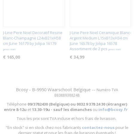
J-Line Pere Noel Decoratif Resine
J-Line Pere Noel Ceramique Blanc-
Blanc-Champagne L24xB21xH58
Argent Medium L15xB13xH34 cm
cm JLine 16179 by Jolipa 16179
JLine 16578 by Jolipa 16578
Assortiment de 2 pcs
peres-noël
peres-noël
€ 165,00
€ 34,99
Bcosy - B-9950 Waarschoot Belgique --
Numéro TVA
BE0889388248
Téléphone
09/3782430 (Belgique) ou
0032 9 378 24 30 (étranger)
entre
8-12u
et
13.30-19u - sauf les dimanches
ou
info@bcosy.fr
Tous les prix sont TVA incluse et hors frais de livraison.
"En stock" si en stock chez nos fabricants
contactez-nous
pour le
dernier statut et pour les frais de livraison éventuels !