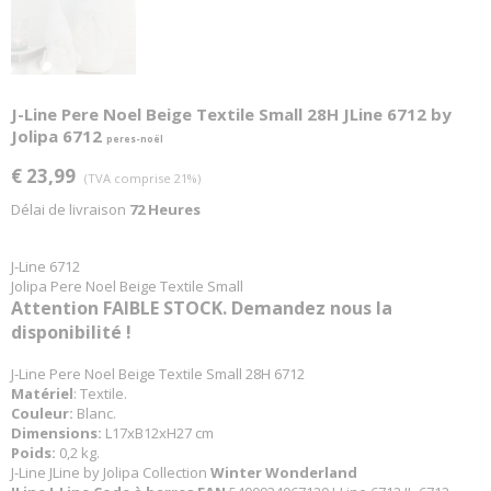
J-Line Pere Noel Beige Textile Small 28H JLine 6712 by
Jolipa 6712
peres-noël
€ 23,99
(TVA comprise 21%)
Délai de livraison
72 Heures
J-Line 6712
Jolipa Pere Noel Beige Textile Small
Attention FAIBLE STOCK. Demandez nous la
disponibilité !
J-Line Pere Noel Beige Textile Small 28H 6712
Matériel
: Textile.
Couleur:
Blanc.
Dimensions:
L17xB12xH27 cm
Poids:
0,2 kg.
J-Line JLine by Jolipa Collection
Winter Wonderland