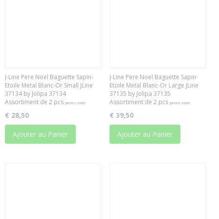
J-Line Pere Noel Baguette Sapin-
J-Line Pere Noel Baguette Sapin-
Etoile Metal Blanc-Or Small JLine
Etoile Metal Blanc-Or Large JLine
37134 by Jolipa 37134
37135 by Jolipa 37135
Assortiment de 2 pcs
Assortiment de 2 pcs
peres-noël
peres-noël
€ 28,50
€ 39,50
Ajouter au Panier
Ajouter au Panier