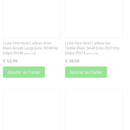
J-Line Père Noel Cadeau Acier
J-Line Pere Noel Cadeau Sac
Blanc-Rouge Large JLine 35548 by
Textile Blanc Small JLine 35574 by
Jolipa 35548
Jolipa 35574
peres-noël
peres-noël
€ 52,99
€ 38,50
Ajouter au Panier
Ajouter au Panier