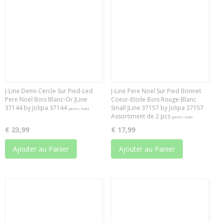
J-Line Demi-Cercle Sur Pied-Led
J-Line Pere Noel Sur Pied Bonnet
Pere Noel Bois Blanc-Or JLine
Coeur-Etoile Bois Rouge-Blanc
37144 by Jolipa 37144
Small JLine 37157 by Jolipa 37157
peres-noël
Assortiment de 2 pcs
peres-noël
€ 23,99
€ 17,99
Ajouter au Panier
Ajouter au Panier