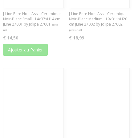
J-Line Pere Noel Assis Ceramique
J-Line Pere Noel Assis Ceramique
Noir-Blanc Small L14xB7xH14 cm
Noir-Blanc Medium L19xB11xH20
JLine 27001 by Jolipa 27001
cm JLine 27002 by Jolipa 27002
peres-
noël
peres-noël
€ 14,50
€ 18,99
Ajouter au Panier