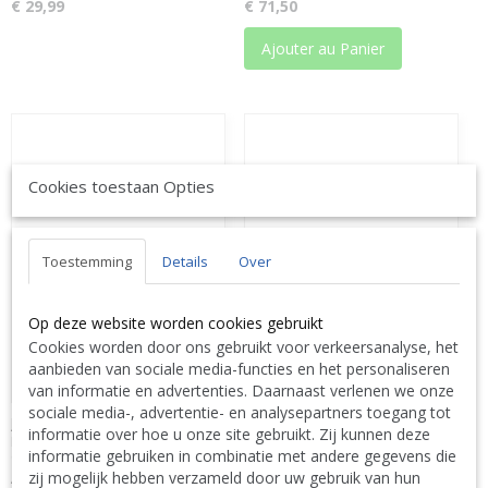
€ 29,99
€ 71,50
Ajouter au Panier
Cookies toestaan Opties
Toestemming
Details
Over
Op deze website worden cookies gebruikt
Cookies worden door ons gebruikt voor verkeersanalyse, het
aanbieden van sociale media-functies en het personaliseren
van informatie en advertenties. Daarnaast verlenen we onze
sociale media-, advertentie- en analysepartners toegang tot
J-Line Pere Noel Debout Resine
J-Line Pere Noel Debout Resine
informatie over hoe u onze site gebruikt. Zij kunnen deze
Beige Small L12xB8xH26 cm JLine
Beige Large L14xB11xH37 cm JLine
informatie gebruiken in combinatie met andere gegevens die
16959 by Jolipa 16959
16960 by Jolipa 16960
zij mogelijk hebben verzameld door uw gebruik van hun
Assortiment de 2 pcs
Assortiment de 2 pcs
peres-noël
peres-noël