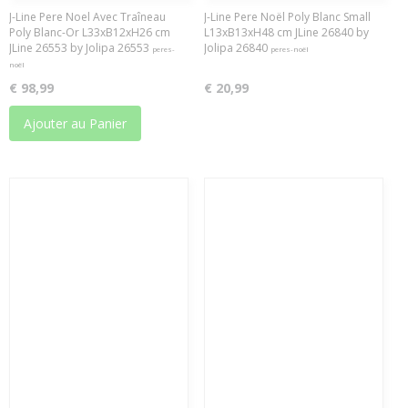
J-Line Pere Noel Avec Traîneau
J-Line Pere Noël Poly Blanc Small
Poly Blanc-Or L33xB12xH26 cm
L13xB13xH48 cm JLine 26840 by
JLine 26553 by Jolipa 26553
Jolipa 26840
peres-
peres-noël
noël
€ 98,99
€ 20,99
Ajouter au Panier