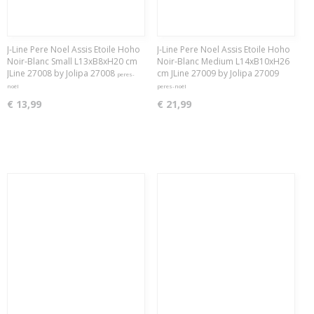
J-Line Pere Noel Assis Etoile Hoho
J-Line Pere Noel Assis Etoile Hoho
Noir-Blanc Small L13xB8xH20 cm
Noir-Blanc Medium L14xB10xH26
JLine 27008 by Jolipa 27008
cm JLine 27009 by Jolipa 27009
peres-
noël
peres-noël
€ 13,99
€ 21,99