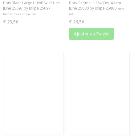
Bois Blanc Large L18xB8xH31 cm
Bois Or Small L26xB3xH40 cm
JLine 25097 by Jolipa 25097
JLine 25800 by Jolipa 25800
peres-
bonhommes-de-neige-noël
noël
€ 23,50
€ 26,50
Ajouter au Panier