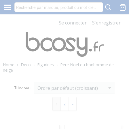
Se connecter
S'enregistrer
Home
›
Deco
›
Figurines
›
Pere Noel ou bonhomme de
neige
Triez sur :
1
2
»