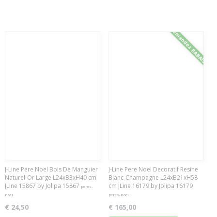
Demandez RABAIS
J-Line Pere Noel Bois De Manguier
J-Line Pere Noel Decoratif Resine
Naturel-Or Large L24xB3xH40 cm
Blanc-Champagne L24xB21xH58
JLine 15867 by Jolipa 15867
cm JLine 16179 by Jolipa 16179
peres-
noël
peres-noël
€ 24,50
€ 165,00