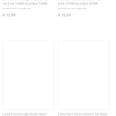
cm JLine 19465 by Jolipa 19465
JLine 25096 by Jolipa 25096
bonhommes-de-neige-noël
bonhommes-de-neige-noël
€ 13,99
€ 15,50
J-Line Personnage-Etoile Hiver
J-Line Pere Noel Hohoho Sur Base