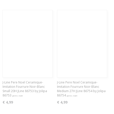
J-Line Pere Noel Ceramique-
J-Line Pere Noel Ceramique-
Imitation Fourrure Noir-Blanc
Imitation Fourrure Noir-Blanc
Small 20H JLine 86753 by Jolipa
Medium 27H JLine 86754 by Jolipa
86753
86754
peres-noël
peres-noël
€ 4,99
€ 4,99