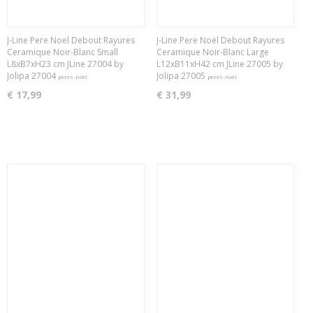
J-Line Pere Noel Debout Rayures
J-Line Pere Noel Debout Rayures
Ceramique Noir-Blanc Small
Ceramique Noir-Blanc Large
L8xB7xH23 cm JLine 27004 by
L12xB11xH42 cm JLine 27005 by
Jolipa 27004
Jolipa 27005
peres-noël
peres-noël
€ 17,99
€ 31,99