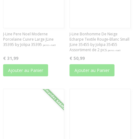
J-Line Pere Noel Moderne
J-Line Bonhomme De Neige
Porcelaine Cuivre Large JLine
Echarpe Textile Rouge-Blanc Small
35395 by Jolipa 35395
JLine 35455 by Jolipa 35455
peres-noël
Assortiment de 2 pcs
peres-noël
€ 31,99
€ 50,99
Ajouter au Panier
Ajouter au Panier
Demandez RABAIS