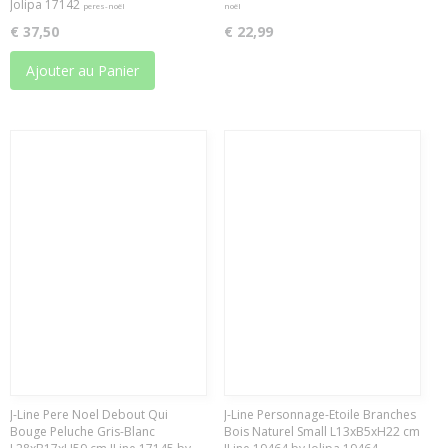
Jolipa 17142
peres-noël
noël
€ 37,50
€ 22,99
Ajouter au Panier
J-Line Pere Noel Debout Qui
J-Line Personnage-Etoile Branches
Bouge Peluche Gris-Blanc
Bois Naturel Small L13xB5xH22 cm