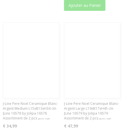
Ajouter au Panier
J-Line Pere Noel Ceramique Blanc-
J-Line Pere Noel Ceramique Blanc-
Argent Medium L15xB13xH34 cm
Argent Large L19xB17xH45 cm
JLine 16578 by Jolipa 16578
JLine 16579 by Jolipa 16579
Assortiment de 2 pcs
Assortiment de 2 pcs
peres-noël
peres-noël
€ 34,99
€ 47,99