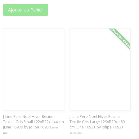
Ajouter au Panier
Demandez RABAIS
J-Line Pere Noel Hiver Resine-
J-Line Pere Noel Hiver Resine-
Textile Gris Small L22xB22xH44 cm
Textile Gris Large L29xB29xH60
JLine 16930 by Jolipa 16930
cm JLine 16931 by Jolipa 16931
peres-
noël
peres-noël