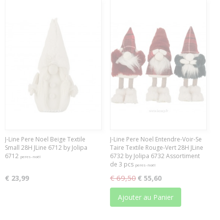
J-Line Pere Noel Beige Textile
J-Line Pere Noel Entendre-Voir-Se
Small 28H JLine 6712 by Jolipa
Taire Textile Rouge-Vert 28H JLine
6712
6732 by Jolipa 6732 Assortiment
peres-noël
de 3 pcs
peres-noël
€ 69,50
€ 23,99
€ 55,60
Ajouter au Panier