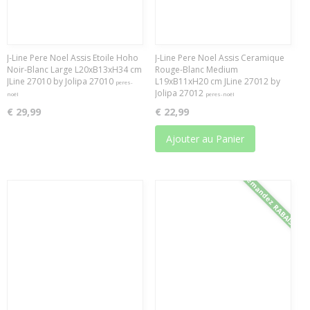
J-Line Pere Noel Assis Etoile Hoho
J-Line Pere Noel Assis Ceramique
Noir-Blanc Large L20xB13xH34 cm
Rouge-Blanc Medium
JLine 27010 by Jolipa 27010
L19xB11xH20 cm JLine 27012 by
peres-
Jolipa 27012
noël
peres-noël
€ 29,99
€ 22,99
Ajouter au Panier
Demandez RABAIS