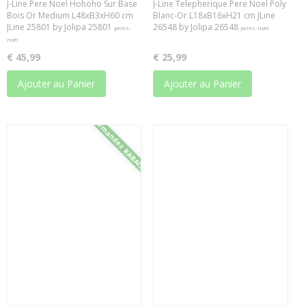
J-Line Pere Noel Hohoho Sur Base
J-Line Telepherique Pere Noel Poly
Bois Or Medium L48xB3xH60 cm
Blanc-Or L18xB16xH21 cm JLine
JLine 25801 by Jolipa 25801
26548 by Jolipa 26548
peres-
peres-noël
noël
€ 45,99
€ 25,99
Ajouter au Panier
Ajouter au Panier
Demandez RABAIS