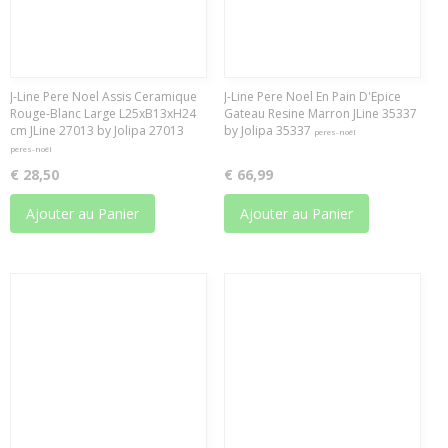
J-Line Pere Noel Assis Ceramique
J-Line Pere Noel En Pain D'Epice
Rouge-Blanc Large L25xB13xH24
Gateau Resine Marron JLine 35337
cm JLine 27013 by Jolipa 27013
by Jolipa 35337
peres-noël
peres-noël
€ 28,50
€ 66,99
Ajouter au Panier
Ajouter au Panier