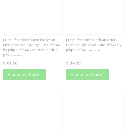
J-Line Père Noel Sapin Etoile Sur
J-Line Père Noel Cadeau Acier
Pied Acier-Bois Rouge JLine 35544
Blanc-Rouge Small JLine 35547 by
by Jolipa 35544 Assortiment de 2
Jolipa 35547
peres-noël
pcs
peres-noël
€ 61,50
€ 34,99
Ajouter au Panier
Ajouter au Panier