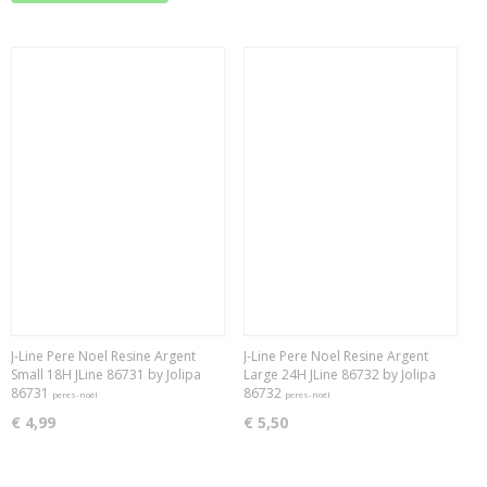
J-Line Pere Noel Resine Argent
J-Line Pere Noel Resine Argent
Small 18H JLine 86731 by Jolipa
Large 24H JLine 86732 by Jolipa
86731
86732
peres-noël
peres-noël
€ 4,99
€ 5,50