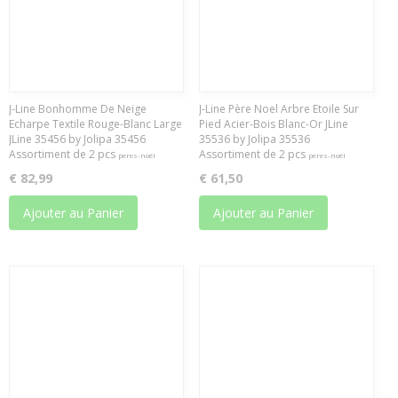
J-Line Bonhomme De Neige
J-Line Père Noel Arbre Etoile Sur
Echarpe Textile Rouge-Blanc Large
Pied Acier-Bois Blanc-Or JLine
JLine 35456 by Jolipa 35456
35536 by Jolipa 35536
Assortiment de 2 pcs
Assortiment de 2 pcs
peres-noël
peres-noël
€ 82,99
€ 61,50
Ajouter au Panier
Ajouter au Panier