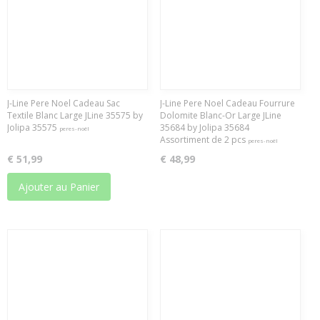
J-Line Pere Noel Cadeau Sac
J-Line Pere Noel Cadeau Fourrure
Textile Blanc Large JLine 35575 by
Dolomite Blanc-Or Large JLine
Jolipa 35575
35684 by Jolipa 35684
peres-noël
Assortiment de 2 pcs
peres-noël
€ 51,99
€ 48,99
Ajouter au Panier