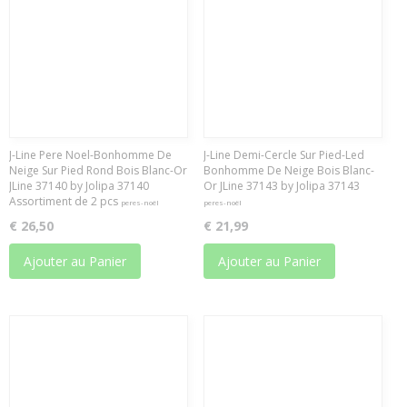
J-Line Pere Noel-Bonhomme De
J-Line Demi-Cercle Sur Pied-Led
Neige Sur Pied Rond Bois Blanc-Or
Bonhomme De Neige Bois Blanc-
JLine 37140 by Jolipa 37140
Or JLine 37143 by Jolipa 37143
Assortiment de 2 pcs
peres-noël
peres-noël
€ 26,50
€ 21,99
Ajouter au Panier
Ajouter au Panier