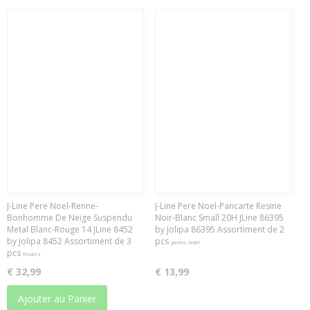
J-Line Pere Noel-Renne-
J-Line Pere Noel-Pancarte Resine
Bonhomme De Neige Suspendu
Noir-Blanc Small 20H JLine 86395
Metal Blanc-Rouge 14 JLine 8452
by Jolipa 86395 Assortiment de 2
by Jolipa 8452 Assortiment de 3
pcs
peres-noël
pcs
hivers
€ 32,99
€ 13,99
Ajouter au Panier