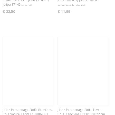
L28xB17xH59 cm JLine 17145 by
JLine 19464 by Jolipa 19464
Jolipa 17145
peres-noël
bonhommes-de-neige-noël
€ 22,50
€ 11,99
J-Line Personnage-Etoile Branches
J-Line Personnage-Etoile Hiver
Bois Naturel Large L18xB8xH31
Bois Blanc Small L13xB5xH22 cm