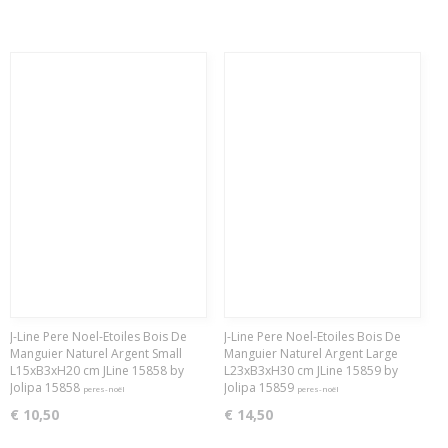
J-Line Pere Noel-Etoiles Bois De
J-Line Pere Noel-Etoiles Bois De
Manguier Naturel Argent Small
Manguier Naturel Argent Large
L15xB3xH20 cm JLine 15858 by
L23xB3xH30 cm JLine 15859 by
Jolipa 15858
Jolipa 15859
peres-noël
peres-noël
€ 10,50
€ 14,50