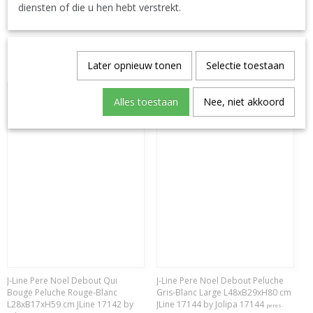
diensten of die u hen hebt verstrekt.
€ 28,50
€ 38,99
Later opnieuw tonen
Selectie toestaan
Alles toestaan
Nee, niet akkoord
J-Line Pere Noel Debout Qui
J-Line Pere Noel Debout Peluche
Bouge Peluche Rouge-Blanc
Gris-Blanc Large L48xB29xH80 cm
L28xB17xH59 cm JLine 17142 by
JLine 17144 by Jolipa 17144
peres-