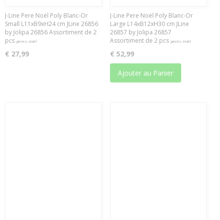
J-Line Pere Noël Poly Blanc-Or
J-Line Pere Noël Poly Blanc-Or
Small L11xB9xH24 cm JLine 26856
Large L14xB12xH30 cm JLine
by Jolipa 26856 Assortiment de 2
26857 by Jolipa 26857
pcs
Assortiment de 2 pcs
peres-noël
peres-noël
€ 27,99
€ 52,99
Ajouter au Panier