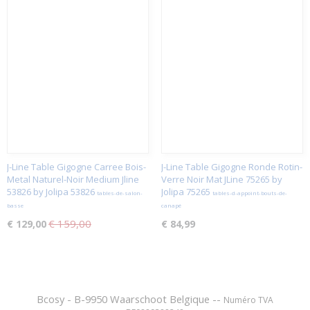
J-Line Table Gigogne Carree Bois-
J-Line Table Gigogne Ronde Rotin-
Metal Naturel-Noir Medium Jline
Verre Noir Mat JLine 75265 by
53826 by Jolipa 53826
Jolipa 75265
tables-de-salon-
tables-d-appoint-bouts-de-
basse
canapé
€ 159,00
€ 129,00
€ 84,99
Bcosy - B-9950 Waarschoot Belgique --
Numéro TVA