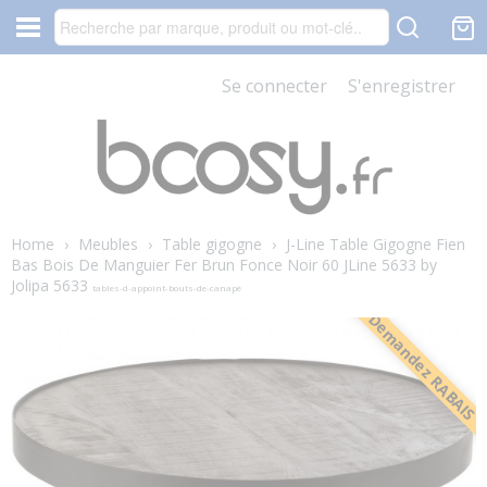
Se connecter
S'enregistrer
Home
›
Meubles
›
Table gigogne
›
J-Line Table Gigogne Fien
Bas Bois De Manguier Fer Brun Fonce Noir 60 JLine 5633 by
Jolipa 5633
tables-d-appoint-bouts-de-canapé
Demandez RABAIS