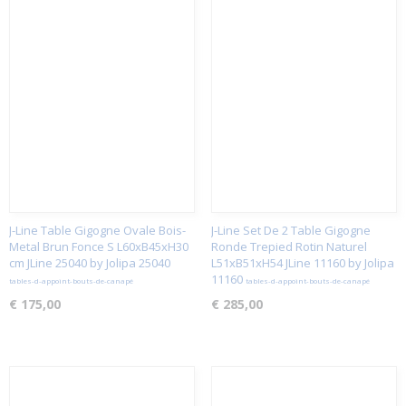
J-Line Table Gigogne Ovale Bois-
J-Line Set De 2 Table Gigogne
Metal Brun Fonce S L60xB45xH30
Ronde Trepied Rotin Naturel
cm JLine 25040 by Jolipa 25040
L51xB51xH54 JLine 11160 by Jolipa
11160
tables-d-appoint-bouts-de-canapé
tables-d-appoint-bouts-de-canapé
€ 175,00
€ 285,00