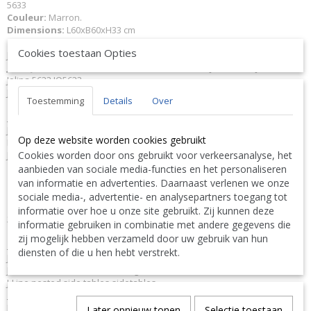
5633
Couleur:
Marron.
Dimensions:
L60xB60xH33 cm
Poids:
7,5 kg.
Cookies toestaan Opties
J-Line JLine by Jolipa Collection
Imperial Plum
JLine J-Line Code à barres EAN
5400924056339 J-Line 5633 JL-5633
Jolipa 5633 JO5633
J-Line by Jolipa Catégorie: meubles table gigogne
Toestemming
Details
Over
Français :
J-Line by Jolipa Table Gigogne Fien Bas Bois De Manguier Fer Brun
Op deze website worden cookies gebruikt
Fonce Noir
Cookies worden door ons gebruikt voor verkeersanalyse, het
J-Line tables d appoint bouts de canapé
aanbieden van sociale media-functies en het personaliseren
Nous livrons aussi à l'étranger. N'hésitez pas à nous contacter
van informatie en advertenties. Daarnaast verlenen we onze
||
We ship also abroad. Feel free to contact us
|| Wir liefern
sociale media-, advertentie- en analysepartners toegang tot
auch im Ausland. Bitte kontaktieren Sie uns. TEL: 0032 9 378 24
informatie over hoe u onze site gebruikt. Zij kunnen deze
Contact Bcosy 1 CLICK HERE !
30 or
informatie gebruiken in combinatie met andere gegevens die
zij mogelijk hebben verzameld door uw gebruik van hun
English:
diensten of die u hen hebt verstrekt.
J-Line by Jolipa Category: furniture side table
J Line Side Table Fien Low Mango Wood Iron Dark Brown Black
J-Line nested side tables sidetables
Deutsch:
J-Line by Jolipa Kategorie: möbel beistelltisch
Later opnieuw tonen
Selectie toestaan