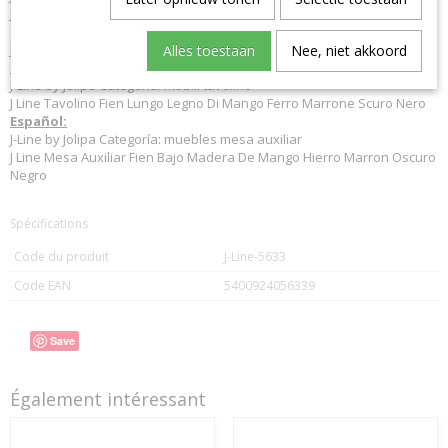
J Line Beistelltisch Fien Niedrig Mangobaum Eisen Dunkel Braun
Schwarz
J-Line beistelltische
Alles toestaan
Nee, niet akkoord
Italiano:
J-Line by Jolipa Categoria: mobili tavolino
J Line Tavolino Fien Lungo Legno Di Mango Ferro Marrone Scuro Nero
Español:
J-Line by Jolipa Categoría: muebles mesa auxiliar
J Line Mesa Auxiliar Fien Bajo Madera De Mango Hierro Marron Oscuro
Negro
Spécifications
Code du produit
J-Line-5633
Code EAN
5400924056339
Save
Également intéressant