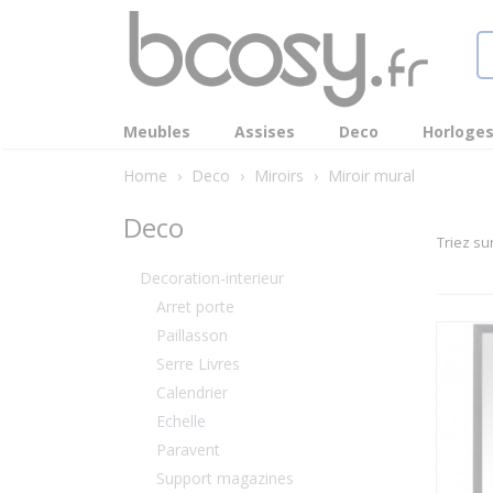
Meubles
Assises
Deco
Horloge
Home
›
Deco
›
Miroirs
›
Miroir mural
Deco
Triez su
Decoration-interieur
Arret porte
Paillasson
Serre Livres
Calendrier
Echelle
Paravent
Support magazines