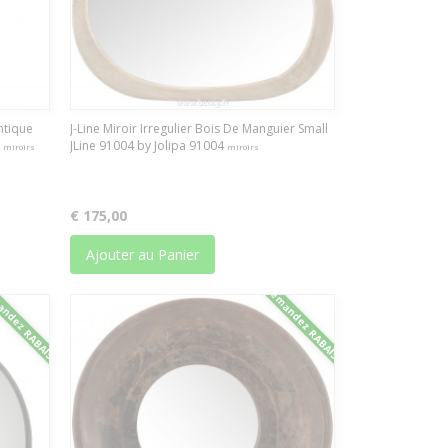
ntique
J-Line Miroir Irregulier Bois De Manguier Small
8
JLine 91004 by Jolipa 91004
miroirs
miroirs
€ 175,00
Ajouter au Panier
ndez RABAIS
Demandez RABAIS