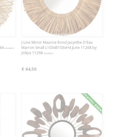
J-Line Miroir Maurice Rond Jacynthe D'Eau
244
Marron Small L103xB103xH4 JLine 11268 by
miroirs
Jolipa 11268
miroirs
€ 64,50
Demandez RABAIS