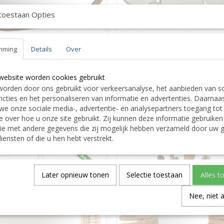
toestaan Opties
mming
Details
Over
rroir Irregulier Bois De Manguier Brun
J-Line Miroir 6 Ronds Metal Argent 60 J
rge 83 JLine 5527 by Jolipa 5527
5565 by Jolipa 5565
website worden cookies gebruikt
miroirs
miroirs
orden door ons gebruikt voor verkeersanalyse, het aanbieden van so
cties en het personaliseren van informatie en advertenties. Daarnaa
we onze sociale media-, advertentie- en analysepartners toegang tot
0
€ 79,99
e over hoe u onze site gebruikt. Zij kunnen deze informatie gebruiken
ie met andere gegevens die zij mogelijk hebben verzameld door uw g
er au Panier
Ajouter au Panier
iensten of die u hen hebt verstrekt.
Demandez RABAIS
Later opnieuw tonen
Selectie toestaan
Alles t
Nee, niet 