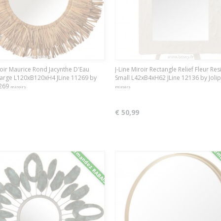
roir Maurice Rond Jacynthe D'Eau
J-Line Miroir Rectangle Relief Fleur Re
arge L120xB120xH4 JLine 11269 by
Small L42xB4xH62 JLine 12136 by Joli
1269
miroirs
miroirs
€ 50,99
Demandez RABAIS
Dema