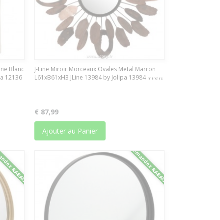
sine Blanc
J-Line Miroir Morceaux Ovales Metal Marron
pa 12136
L61xB61xH3 JLine 13984 by Jolipa 13984
miroirs
€ 87,99
Ajouter au Panier
ndez RABAIS
Demandez RABAIS