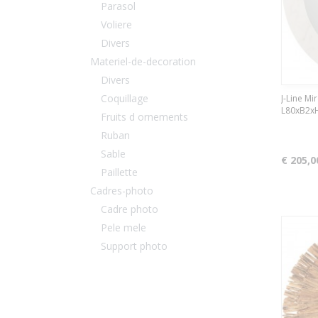
Parasol
Voliere
Divers
Materiel-de-decoration
Divers
Coquillage
J-Line Mi
L80xB2xH
Fruits d ornements
Ruban
Sable
€ 205,0
Paillette
Cadres-photo
Cadre photo
Pele mele
Support photo