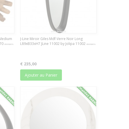
l Medium
J-Line Miroir Giles Mdf-Verre Noir Long
770
L89xB33xH7 JLine 11002 by Jolipa 11002
miroirs
miroirs
€ 235,00
Ajouter au Panier
ndez RABAIS
Demandez RABAIS