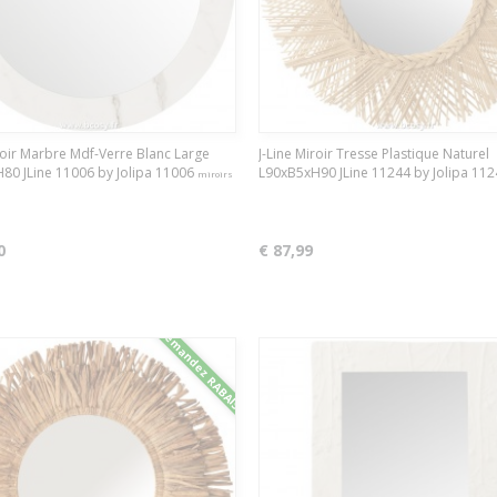
roir Marbre Mdf-Verre Blanc Large
J-Line Miroir Tresse Plastique Naturel
80 JLine 11006 by Jolipa 11006
L90xB5xH90 JLine 11244 by Jolipa 11
miroirs
0
€ 87,99
Demandez RABAIS