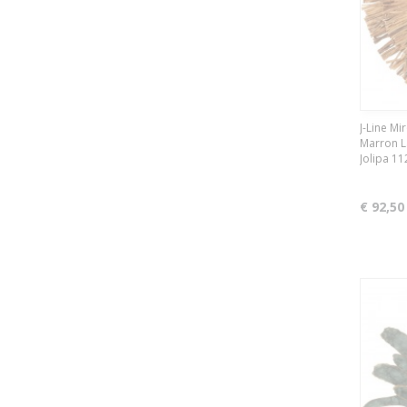
J-Line Mi
Marron L
Jolipa 1
€ 92,50