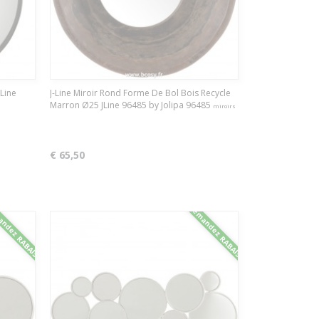
JLine
J-Line Miroir Rond Forme De Bol Bois Recycle
Marron Ø25 JLine 96485 by Jolipa 96485
miroirs
€ 65,50
ndez RABAIS
Demandez RABAIS