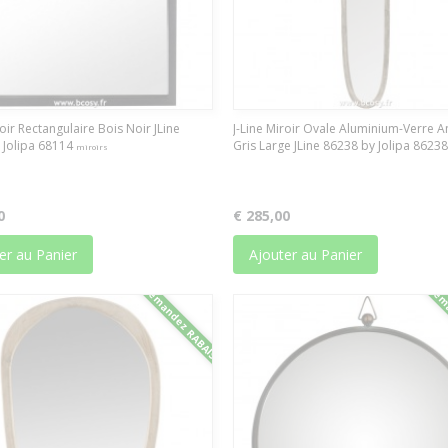
roir Rectangulaire Bois Noir JLine
J-Line Miroir Ovale Aluminium-Verre A
 Jolipa 68114
Gris Large JLine 86238 by Jolipa 8623
miroirs
0
€ 285,00
er au Panier
Ajouter au Panier
Demandez RABAIS
Dema