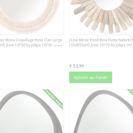
roir Mona Coquillage Rose Clair Large
J-Line Miroir Rond Bois Flotte Nature
H5 JLine 10730 by Jolipa 10730
L55xB55xH5 JLine 10770 by Jolipa 10
miroirs
€ 52,99
Ajouter au Panier
Demandez RABAIS
Dema