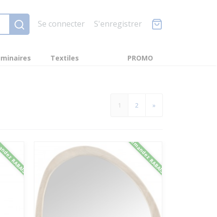
Se connecter
S'enregistrer
minaires
Textiles
PROMO
1
2
»
ndez RABAIS
Demandez RABAIS