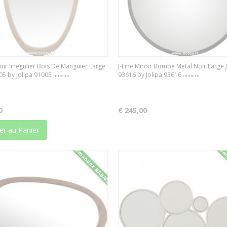
roir Irregulier Bois De Manguier Large
J-Line Miroir Bombe Metal Noir Large 
005 by Jolipa 91005
93616 by Jolipa 93616
miroirs
miroirs
0
€ 245,00
er au Panier
Demandez RABAIS
Dema