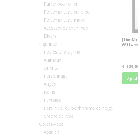
Panier pour chien
Portemanteau sur pied
Portemanteau mural
Accessoires cheminee
Divers
J-Line Mi
Figurines
68114 by
Poules Chats J line
Animaux
€ 109,0
Oriental
Personnage
Ajout
Anges
Nains
Fantaisie
Pere Noel ou bonhomme de neige
Creche de Noel
Objets-deco
Abstrait