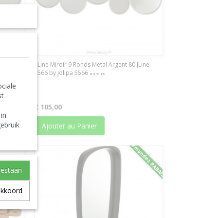
Line
J-Line Miroir 9 Ronds Metal Argent 80 JLine
5566 by Jolipa 5566
miroirs
ciale
st
€ 105,00
 in
ebruik
Ajouter au Panier
Demandez RABAIS
oestaan
akkoord