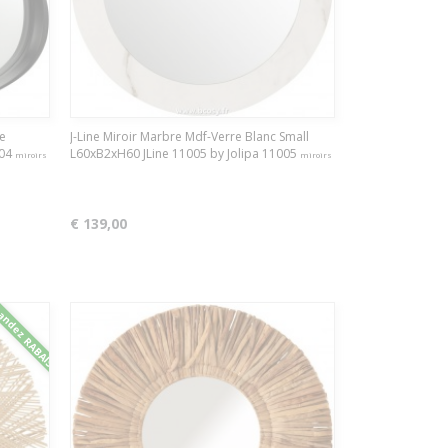
ge
J-Line Miroir Marbre Mdf-Verre Blanc Small
004
L60xB2xH60 JLine 11005 by Jolipa 11005
miroirs
miroirs
€ 139,00
ndez RABAIS