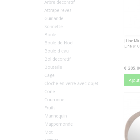
Arbre decoratif
Attrape reves
Guirlande
Sonnette
Boule
J-Line Mi
Boule de Noel
JLine 91
Boule d eau
Bol decoratif
Bouteille
€ 205,0
Cage
Ajout
Cloche en verre avec objet
Cone
Couronne
Fruits
Mannequin
Mappemonde
Mot