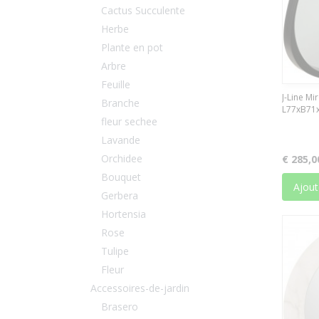
Cactus Succulente
Herbe
Plante en pot
Arbre
Feuille
J-Line Mi
Branche
L77xB71x
fleur sechee
Lavande
Orchidee
€ 285,0
Bouquet
Ajout
Gerbera
Hortensia
Rose
Tulipe
Fleur
Accessoires-de-jardin
Brasero