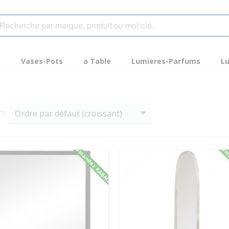
s
Vases-Pots
a Table
Lumieres-Parfums
Lu
r :
Demandez RABAIS
Dema